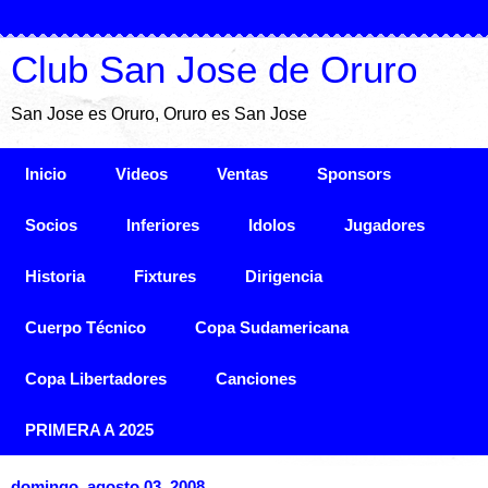
Club San Jose de Oruro
San Jose es Oruro, Oruro es San Jose
Inicio
Videos
Ventas
Sponsors
Socios
Inferiores
Idolos
Jugadores
Historia
Fixtures
Dirigencia
Cuerpo Técnico
Copa Sudamericana
Copa Libertadores
Canciones
PRIMERA A 2025
domingo, agosto 03, 2008