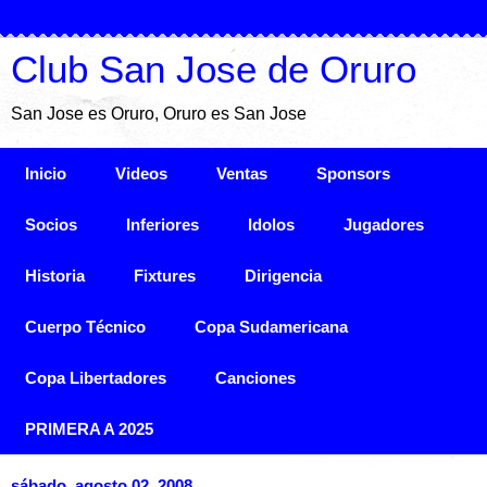
Club San Jose de Oruro
San Jose es Oruro, Oruro es San Jose
Inicio
Videos
Ventas
Sponsors
Socios
Inferiores
Idolos
Jugadores
Historia
Fixtures
Dirigencia
Cuerpo Técnico
Copa Sudamericana
Copa Libertadores
Canciones
PRIMERA A 2025
sábado, agosto 02, 2008