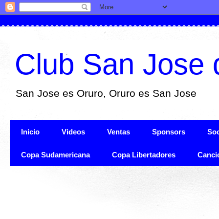
Club San Jose 
San Jose es Oruro, Oruro es San Jose
Inicio
Videos
Ventas
Sponsors
Soc
Copa Sudamericana
Copa Libertadores
Canci