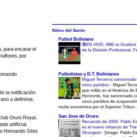
Sitios del Santo
Futbol Boliviano
🔴EN VIVO: ABB vs Guabirá 
, para encarar el
de la División Profesional, 
-
raflores, por
Futbolistas y D.T. Bolivianos
 Comando
Miguel Terceros sancionado
cinco partidos
-
Miguel Terce
que milita en el América de 
o la notificación
Horizonte, fue sancionado c
rio a definirse,
cinco partidos de suspensió
multa económica por el Superior Tribun..
San Jose de Oruro
club Oruro Royal,
Recuerdo de 2005: Pablo E
to artificial,
es el nuevo refuerzo de The
dio Hernando Siles
Strongest
-
[image: Pablo E