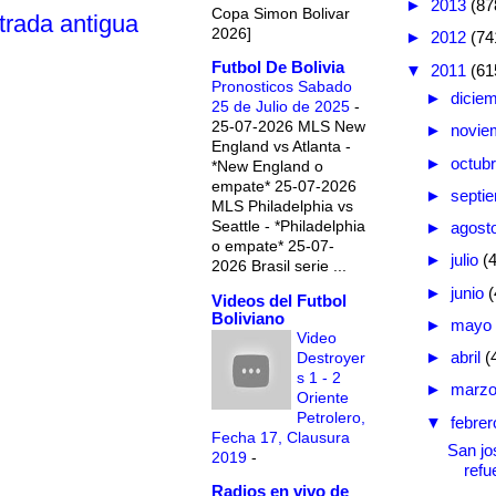
►
2013
(87
Copa Simon Bolivar
trada antigua
2026]
►
2012
(74
Futbol De Bolivia
▼
2011
(61
Pronosticos Sabado
►
dicie
25 de Julio de 2025
-
25-07-2026 MLS New
►
novie
England vs Atlanta -
►
octub
*New England o
empate* 25-07-2026
►
septi
MLS Philadelphia vs
Seattle - *Philadelphia
►
agost
o empate* 25-07-
►
julio
(
2026 Brasil serie ...
►
junio
(
Videos del Futbol
Boliviano
►
mayo
Video
►
abril
(
Destroyer
s 1 - 2
►
marz
Oriente
Petrolero,
▼
febre
Fecha 17, Clausura
San jo
2019
-
refu
Radios en vivo de