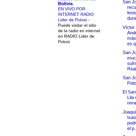
San J
Bolivia
recu
EN VIVO POR
lesi
INTERNET RADIO
duran
Lider de Potosi
-
Puede visitar el sitio
Víctor
de la radio en internet
Andr
en RADIO Lider de
más 
Potosi
es q
San Jo
muc
sufr
Real
San Jo
Poto
El Sant
Lila
rev
Joaquí
Isaí
podr
el p.