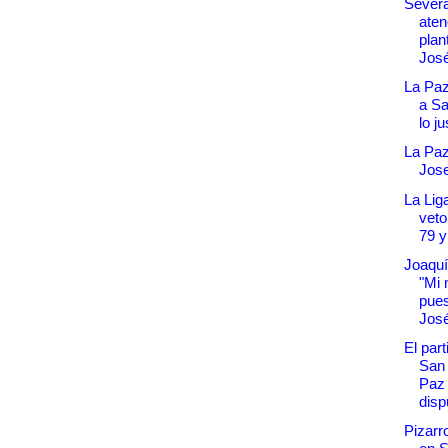
Severa
aten
plan
Jos
La Paz
a Sa
lo ju
La Paz
Jose
La Lig
veto
79 y
Joaquí
"Mi 
pues
Jos
El part
San 
Paz 
dispu
Pizarro