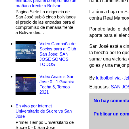
entradas para el compromiso de
habrá cambios de ú
mañana frente a Bolívar
Pagina Siete La dirigencia de
La única baja en Sa
San José subió cinco bolivianos
contra Real Mamoré 
el precio de las entradas para el
compromiso de mañana frente
Por otro lado, el d
a Bolívar des...
aporte para el elen
Video Campaña de
San José está a cin
Socios para el Club
la brecha por lo qu
San Jose: SAN
sumar una victoria 
JOSÉ SOMOS
TODOS
goles y una mejor 
Video Analisis San
By
futbolbolivia
-
fe
Jose 0 - 1 Guabira
Fecha 5, Torneo
Etiquetas:
SAN JO
2021
No hay comentar
En vivo por internet
Universitario de Sucre vs San
Publicar un com
Jose
Primer Tiempo Universitario de
Sucre 0 - 0 San Jose