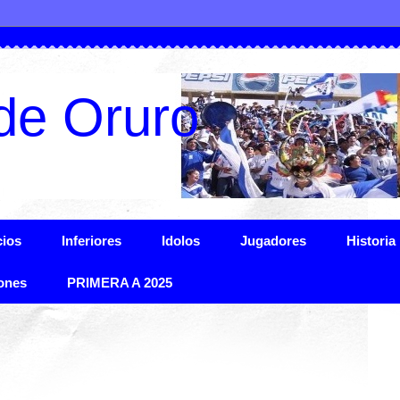
de Oruro
ios
Inferiores
Idolos
Jugadores
Historia
ones
PRIMERA A 2025