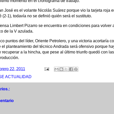
ltimo momento en el cronograma de trabajo.
n José es el volante Nicolás Suárez porque vio la tarjeta roja 
(2-1), todavía no se definió quién será el sustituto.
efensa Limbert Pizarro se encuentra en condiciones para volver a
co de la V azulada.
co puntos del líder, Oriente Petrolero, y una victoria acortaría
e el planteamiento del técnico Andrada será ofensivo porque ha
y recuperar a la hincha, que pese al último triunfo quedó con l
producción.
brero 22, 2011
SE ACTUALIDAD
ios.:
entario