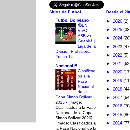
Sitios de Futbol
Desde el 200
Futbol Boliviano
►
2026
(2)
🔴EN
►
2025
(38
VIVO:
ABB vs
►
2024
(28
Guabirá |
Liga de la
►
2023
(47
División Profesional,
►
2022
(5)
Fecha 14
-
►
2021
(62
Nacional B
Clasificad
►
2020
(17
os a la
►
2019
(11
Fase
Nacional
►
2018
(44
de la
Copa Simon Bolivar
►
2017
(64
2026
-
[image:
►
2016
(70
Clasificados a la Fase
Nacional de la Copa
►
2015
(86
Simon Bolivar 2026]
►
2014
(77
[image: Clasificados a
la Fase Nacional de la