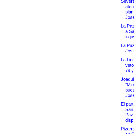
Severa
aten
plan
Jos
La Paz
a Sa
lo ju
La Paz
Jose
La Lig
veto
79 y
Joaquí
"Mi 
pues
Jos
El part
San 
Paz 
dispu
Pizarro