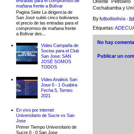
entradas para el compromiso de
Oriente Petroler
mañana frente a Bolívar
Cochabamba y Univ
Pagina Siete La dirigencia de
San José subió cinco bolivianos
By
futbolbolivia
-
fe
el precio de las entradas para el
Etiquetas:
ADECUA
compromiso de mañana frente
a Bolívar des...
No hay comentar
Video Campaña de
Socios para el Club
San Jose: SAN
Publicar un com
JOSÉ SOMOS
TODOS
Video Analisis San
Jose 0 - 1 Guabira
Fecha 5, Torneo
2021
En vivo por internet
Universitario de Sucre vs San
Jose
Primer Tiempo Universitario de
Sucre 0 - 0 San Jose