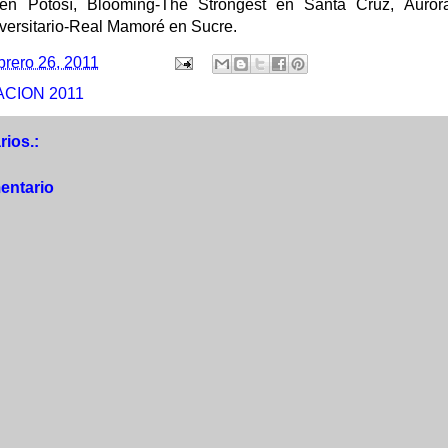
o en Potosí, Blooming-The Strongest en Santa Cruz, Aur
ersitario-Real Mamoré en Sucre.
brero 26, 2011
CION 2011
ios.:
entario