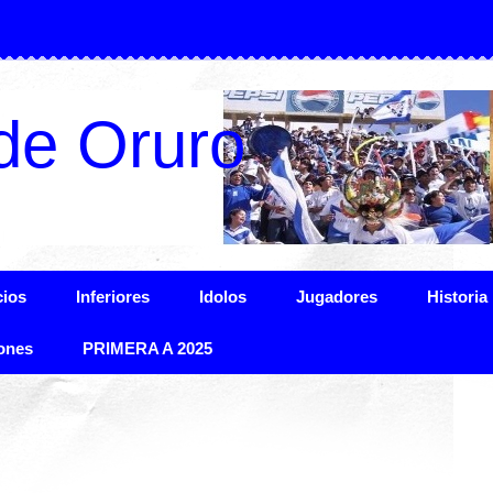
de Oruro
ios
Inferiores
Idolos
Jugadores
Historia
ones
PRIMERA A 2025