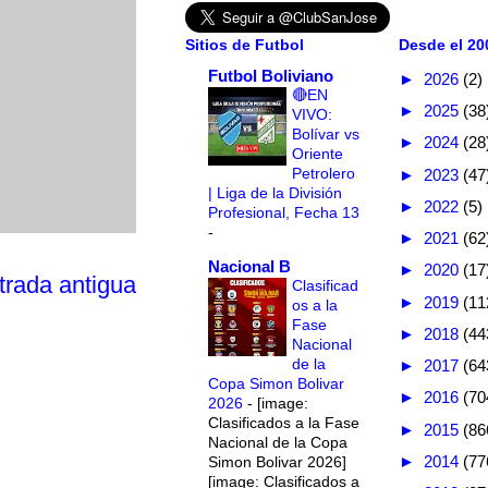
Sitios de Futbol
Desde el 200
Futbol Boliviano
►
2026
(2)
🔴EN
►
2025
(38
VIVO:
Bolívar vs
►
2024
(28
Oriente
Petrolero
►
2023
(47
| Liga de la División
►
2022
(5)
Profesional, Fecha 13
-
►
2021
(62
Nacional B
►
2020
(17
trada antigua
Clasificad
►
2019
(11
os a la
Fase
►
2018
(44
Nacional
de la
►
2017
(64
Copa Simon Bolivar
►
2016
(70
2026
-
[image:
Clasificados a la Fase
►
2015
(86
Nacional de la Copa
►
2014
(77
Simon Bolivar 2026]
[image: Clasificados a