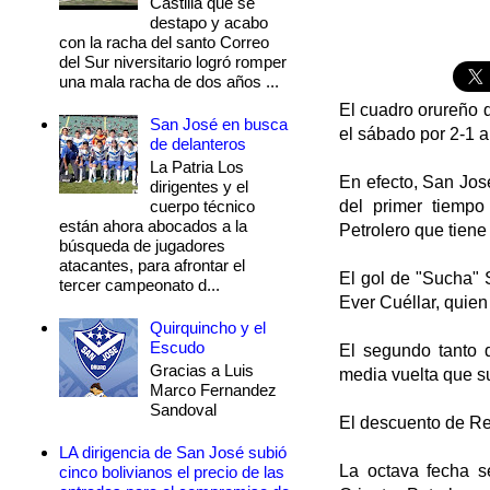
Castilla que se
destapo y acabo
con la racha del santo Correo
del Sur niversitario logró romper
una mala racha de dos años ...
El cuadro orureño 
San José en busca
el sábado por 2-1 a
de delanteros
La Patria Los
En efecto, San Jos
dirigentes y el
cuerpo técnico
del primer tiempo
están ahora abocados a la
Petrolero que tiene
búsqueda de jugadores
atacantes, para afrontar el
El gol de "Sucha" S
tercer campeonato d...
Ever Cuéllar, quien
Quirquincho y el
Escudo
El segundo tanto d
Gracias a Luis
media vuelta que s
Marco Fernandez
Sandoval
El descuento de Re
LA dirigencia de San José subió
La octava fecha s
cinco bolivianos el precio de las