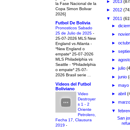
►
2013
(87
la Fase Nacional de la
Copa Simon Bolivar
►
2012
(74
2026]
▼
2011
(61
Futbol De Bolivia
►
dicie
Pronosticos Sabado
25 de Julio de 2025
-
►
novie
25-07-2026 MLS New
►
octub
England vs Atlanta -
*New England o
►
septi
empate* 25-07-2026
MLS Philadelphia vs
►
agost
Seattle - *Philadelphia
►
julio
(
o empate* 25-07-
2026 Brasil serie ...
►
junio
(
Videos del Futbol
►
mayo
Boliviano
►
abril
(
Video
Destroyer
►
marz
s 1 - 2
Oriente
▼
febre
Petrolero,
San jo
Fecha 17, Clausura
refu
2019
-