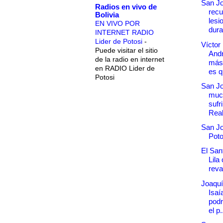
San J
Radios en vivo de
recu
Bolivia
lesi
EN VIVO POR
duran
INTERNET RADIO
Lider de Potosi
-
Víctor
Puede visitar el sitio
Andr
de la radio en internet
más 
en RADIO Lider de
es q
Potosi
San Jo
muc
sufr
Real
San Jo
Poto
El Sant
Lila
rev
Joaquí
Isaí
podr
el p.