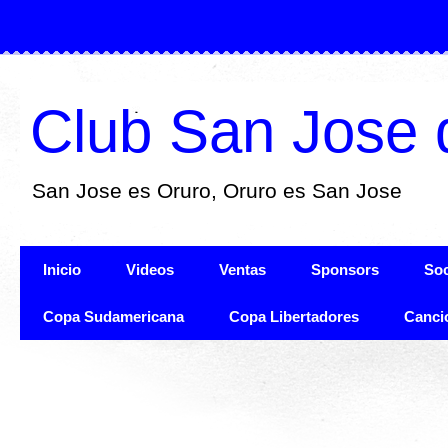
Club San Jose 
San Jose es Oruro, Oruro es San Jose
Inicio
Videos
Ventas
Sponsors
Soc
Copa Sudamericana
Copa Libertadores
Canci