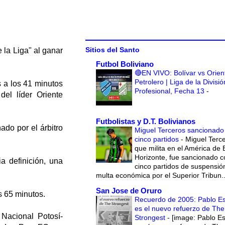
Sitios del Santo
la Liga" al ganar
Futbol Boliviano
🔴EN VIVO: Bolívar vs Orien
Petrolero | Liga de la Divisió
 a los 41 minutos
Profesional, Fecha 13
-
el líder Oriente
Futbolistas y D.T. Bolivianos
ado por el árbitro
Miguel Terceros sancionado
cinco partidos
-
Miguel Terce
que milita en el América de 
Horizonte, fue sancionado c
a definición, una
cinco partidos de suspensió
multa económica por el Superior Tribun..
San Jose de Oruro
s 65 minutos.
Recuerdo de 2005: Pablo E
es el nuevo refuerzo de The
Nacional Potosí-
Strongest
-
[image: Pablo E