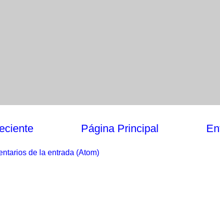
eciente
Página Principal
En
ntarios de la entrada (Atom)