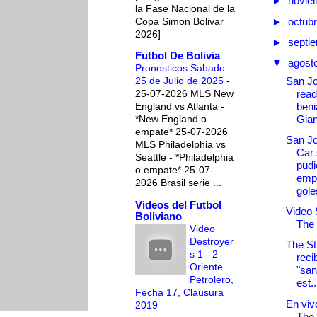
►
novie
la Fase Nacional de la
Copa Simon Bolivar
►
octub
2026]
►
septi
Futbol De Bolivia
▼
agost
Pronosticos Sabado
San Jo
25 de Julio de 2025
-
read
25-07-2026 MLS New
beni
England vs Atlanta -
Gian
*New England o
empate* 25-07-2026
San Jo
MLS Philadelphia vs
Car 
Seattle - *Philadelphia
pudi
o empate* 25-07-
empa
2026 Brasil serie ...
gole
Videos del Futbol
Video 
Boliviano
The 
Video
Destroyer
The St
s 1 - 2
reci
Oriente
"san
Petrolero,
est..
Fecha 17, Clausura
En vivo
2019
-
The 