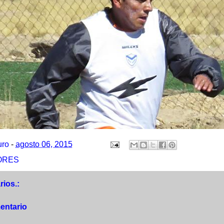
uro
-
agosto 06, 2015
ORES
ios.:
entario