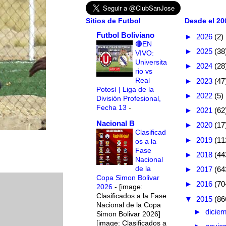
Sitios de Futbol
Desde el 200
Futbol Boliviano
►
2026
(2)
🔴EN
►
2025
(38
VIVO:
Universita
►
2024
(28
rio vs
Real
►
2023
(47
Potosí | Liga de la
►
2022
(5)
División Profesional,
Fecha 13
-
►
2021
(62
Nacional B
►
2020
(17
Clasificad
►
2019
(11
os a la
Fase
►
2018
(44
Nacional
de la
►
2017
(64
Copa Simon Bolivar
►
2016
(70
2026
-
[image:
Clasificados a la Fase
▼
2015
(86
Nacional de la Copa
►
dicie
Simon Bolivar 2026]
[image: Clasificados a