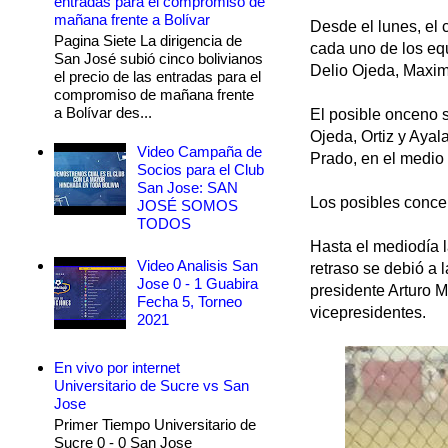
entradas para el compromiso de
mañana frente a Bolívar
Desde el lunes, el 
Pagina Siete La dirigencia de
cada uno de los eq
San José subió cinco bolivianos
Delio Ojeda, Maximi
el precio de las entradas para el
compromiso de mañana frente
a Bolívar des...
El posible onceno s
Ojeda, Ortiz y Aya
Video Campaña de
Prado, en el medio 
Socios para el Club
San Jose: SAN
Los posibles conce
JOSÉ SOMOS
TODOS
Hasta el mediodía l
Video Analisis San
retraso se debió a 
Jose 0 - 1 Guabira
presidente Arturo M
Fecha 5, Torneo
vicepresidentes.
2021
En vivo por internet
Universitario de Sucre vs San
Jose
Primer Tiempo Universitario de
Sucre 0 - 0 San Jose