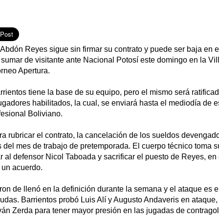
 Abdón Reyes sigue sin firmar su contrato y puede ser baja en e
sumar de visitante ante Nacional Potosí este domingo en la Vill
orneo Apertura.
arrientos tiene la base de su equipo, pero el mismo será ratifica
jugadores habilitados, la cual, se enviará hasta el mediodía de e
fesional Boliviano.
ara rubricar el contrato, la cancelación de los sueldos devenga
del mes de trabajo de pretemporada. El cuerpo técnico toma 
ar al defensor Nicol Taboada y sacrificar el puesto de Reyes, en
 un acuerdo.
aron de llenó en la definición durante la semana y el ataque es e
udas. Barrientos probó Luis Alí y Augusto Andaveris en ataque,
ván Zerda para tener mayor presión en las jugadas de contrago