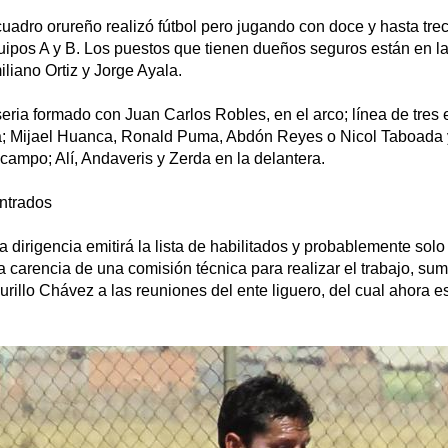
cuadro orureño realizó fútbol pero jugando con doce y hasta tre
uipos A y B. Los puestos que tienen dueños seguros están en l
liano Ortiz y Jorge Ayala.
eria formado con Juan Carlos Robles, en el arco; línea de tres 
la; Mijael Huanca, Ronald Puma, Abdón Reyes o Nicol Taboada
campo; Alí, Andaveris y Zerda en la delantera.
ntrados
a dirigencia emitirá la lista de habilitados y probablemente solo
la carencia de una comisión técnica para realizar el trabajo, sum
urillo Chávez a las reuniones del ente liguero, del cual ahora e