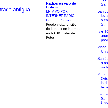
Radios en vivo de
San
Bolivia
trada antigua
San Jo
EN VIVO POR
leva
INTERNET RADIO
a co
Lider de Potosi
-
Str..
Puede visitar el sitio
de la radio en internet
Iván 
en RADIO Lider de
anun
Potosi
posi
Video 
Univ
San Jo
a re
su h
Mario 
Orte
la d
técni
En vivo
San
Univ