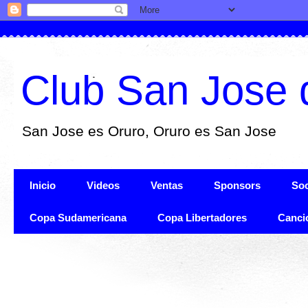
Club San Jose 
San Jose es Oruro, Oruro es San Jose
Inicio
Videos
Ventas
Sponsors
Soc
Copa Sudamericana
Copa Libertadores
Canci