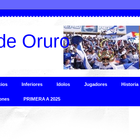
de Oruro
ios
Inferiores
Idolos
Jugadores
Historia
ones
PRIMERA A 2025