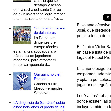
Castilla que se
destapo y acabo
con la racha del santo Correo
del Sur niversitario logró romper
una mala racha de dos años ...
El volante ofensivo
San José en busca
José, que pretende 
de delanteros
primera fecha del t
La Patria Los
dirigentes y el
cuerpo técnico
El técnico Víctor B
están ahora abocados a la
en base a lista de 
búsqueda de jugadores
Liga del Fútbol Pro
atacantes, para afrontar el
tercer campeonato d...
El tarijeño exige p
temporada, además 
Quirquincho y el
Escudo
y optaría por coloc
Gracias a Luis
jugador no llegué a
Marco Fernandez
Sandoval
Los ‘santos’ trabaj
donde existen las d
LA dirigencia de San José subió
incluyó también a I
cinco bolivianos el precio de las