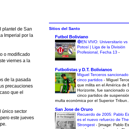
Sitios del Santo
l plantel de San
a Imperial por la
Futbol Boliviano
🔴EN VIVO: Universitario vs
Potosí | Liga de la División
Profesional, Fecha 13
-
do o modificado
ste viernes a la
Futbolistas y D.T. Bolivianos
Miguel Terceros sancionado
dos de la pasada
cinco partidos
-
Miguel Terce
que milita en el América de 
sus precauciones
Horizonte, fue sancionado c
 caso que el
cinco partidos de suspensió
multa económica por el Superior Tribun..
San Jose de Oruro
l único sector
Recuerdo de 2005: Pablo E
 pero este jueves
es el nuevo refuerzo de The
lpe.
Strongest
-
[image: Pablo E