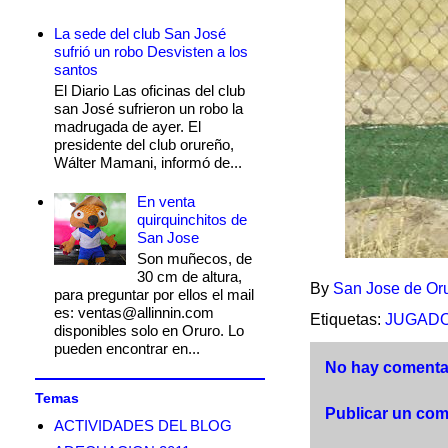
La sede del club San José
sufrió un robo Desvisten a los
santos
El Diario Las oficinas del club
san José sufrieron un robo la
madrugada de ayer. El
presidente del club orureño,
Wálter Mamani, informó de...
En venta
quirquinchitos de
San Jose
Son muñecos, de
30 cm de altura,
By
San Jose de Or
para preguntar por ellos el mail
es: ventas@allinnin.com
Etiquetas:
JUGAD
disponibles solo en Oruro. Lo
pueden encontrar en...
No hay comentar
Temas
Publicar un com
ACTIVIDADES DEL BLOG