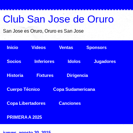
Club San Jose de Oruro
San Jose es Oruro, Oruro es San Jose
Inicio
Videos
Ventas
Sponsors
Socios
Inferiores
Idolos
Jugadores
Historia
Fixtures
Dirigencia
Cuerpo Técnico
Copa Sudamericana
Copa Libertadores
Canciones
PRIMERA A 2025
jueves, agosto 20, 2015