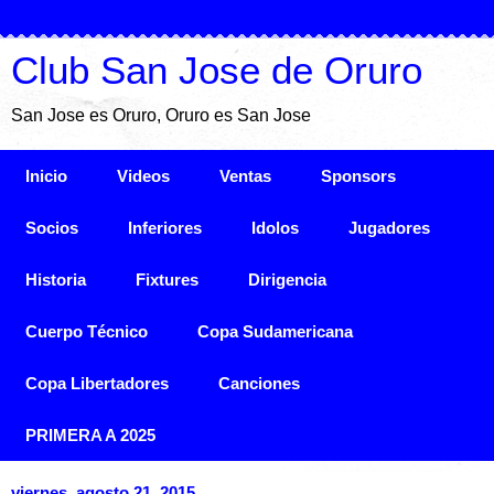
Club San Jose de Oruro
San Jose es Oruro, Oruro es San Jose
Inicio
Videos
Ventas
Sponsors
Socios
Inferiores
Idolos
Jugadores
Historia
Fixtures
Dirigencia
Cuerpo Técnico
Copa Sudamericana
Copa Libertadores
Canciones
PRIMERA A 2025
viernes, agosto 21, 2015