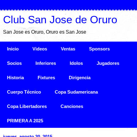
Club San Jose de Oruro
San Jose es Oruro, Oruro es San Jose
Inicio
Videos
Ventas
Sponsors
Socios
Inferiores
Idolos
Jugadores
Historia
Fixtures
Dirigencia
Cuerpo Técnico
Copa Sudamericana
Copa Libertadores
Canciones
PRIMERA A 2025
jueves, agosto 20, 2015