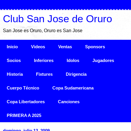
Club San Jose de Oruro
San Jose es Oruro, Oruro es San Jose
Inicio
Videos
Ventas
Sponsors
Socios
Inferiores
Idolos
Jugadores
Historia
Fixtures
Dirigencia
Cuerpo Técnico
Copa Sudamericana
Copa Libertadores
Canciones
PRIMERA A 2025
domingo, julio 12, 2009