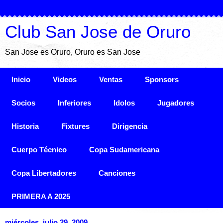
Club San Jose de Oruro
San Jose es Oruro, Oruro es San Jose
Inicio
Videos
Ventas
Sponsors
Socios
Inferiores
Idolos
Jugadores
Historia
Fixtures
Dirigencia
Cuerpo Técnico
Copa Sudamericana
Copa Libertadores
Canciones
PRIMERA A 2025
miércoles, julio 29, 2009