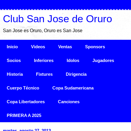
Club San Jose de Oruro
San Jose es Oruro, Oruro es San Jose
Inicio
Videos
Ventas
Sponsors
Socios
Inferiores
Idolos
Jugadores
Historia
Fixtures
Dirigencia
Cuerpo Técnico
Copa Sudamericana
Copa Libertadores
Canciones
PRIMERA A 2025
martes, agosto 27, 2013