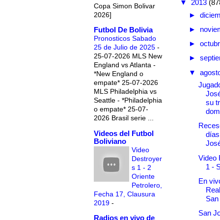
▼
2013
(87
Copa Simon Bolivar
2026]
►
dicie
►
novie
Futbol De Bolivia
Pronosticos Sabado
►
octub
25 de Julio de 2025
-
25-07-2026 MLS New
►
septi
England vs Atlanta -
▼
agost
*New England o
empate* 25-07-2026
Jugad
MLS Philadelphia vs
Jos
Seattle - *Philadelphia
su t
o empate* 25-07-
domi
2026 Brasil serie ...
Receso
Videos del Futbol
días
Boliviano
Jos
Video
Video 
Destroyer
1 - 
s 1 - 2
Oriente
En vivo
Petrolero,
Real
Fecha 17, Clausura
San
2019
-
San J
Radios en vivo de