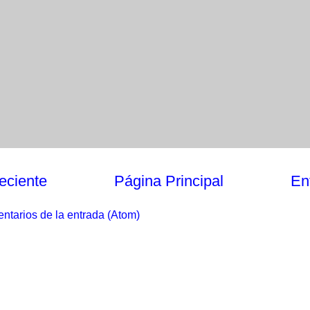
eciente
Página Principal
En
ntarios de la entrada (Atom)