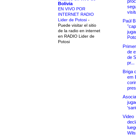
proc
Bolivia
seg
EN VIVO POR
visi
INTERNET RADIO
Lider de Potosi
-
Paúl B
Puede visitar el sitio
"cap
de la radio en internet
juga
en RADIO Lider de
Poto
Potosi
Primer
de e
de S
pr...
Briga 
em B
cori
pres
Asocia
juga
‘san
Video
decl
lueg
Wils