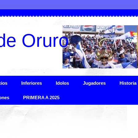
de Oruro
ios
Inferiores
Idolos
Jugadores
Historia
ones
PRIMERA A 2025