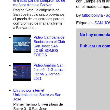
entradas para el compromiso de
con Lampe en el ar
mañana frente a Bolívar
en el medio campo;
Pagina Siete La dirigencia de
San José subió cinco bolivianos
By
futbolbolivia
-
ag
el precio de las entradas para el
Etiquetas:
SAN JO
compromiso de mañana frente
a Bolívar des...
No hay comentar
Video Campaña de
Socios para el Club
San Jose: SAN
Publicar un com
JOSÉ SOMOS
TODOS
Video Analisis San
Jose 0 - 1 Guabira
Fecha 5, Torneo
2021
En vivo por internet
Universitario de Sucre vs San
Jose
Primer Tiempo Universitario de
Sucre 0 - 0 San Jose