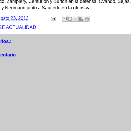
co; Zampiery, Centurión y Burton en la defensa; Ovando, Seja
 y Neumann junto a Saucedo en la ofensiva.
osto 23, 2013
SE ACTUALIDAD
ios.:
entario