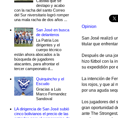
Castilla que se
destapo y acabo
con la racha del santo Correo
del Sur niversitario logró romper
una mala racha de dos años ...
Opinion
San José en busca
de delanteros
San José realizó u
La Patria Los
titular que enfren
dirigentes y el
cuerpo técnico
están ahora abocados a la
Después de una jorn
búsqueda de jugadores
hizo fútbol con la 
atacantes, para afrontar el
su expedidión por el
tercer campeonato d...
La intención de Fer
Quirquincho y el
Escudo
los rojos, y que a
Gracias a Luis
por una aguda sequ
Marco Fernandez
Sandoval
Los jugadores del 
gran oportunidad de
LA dirigencia de San José subió
ante The Strongest.
cinco bolivianos el precio de las