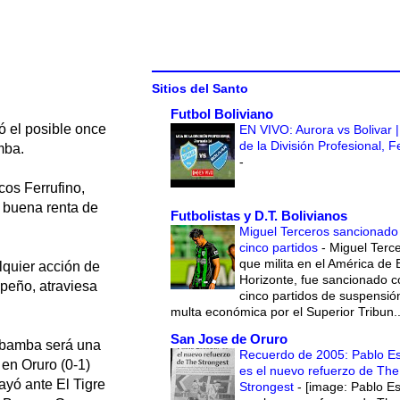
Sitios del Santo
Futbol Boliviano
ó el posible once
EN VIVO: Aurora vs Bolivar |
de la División Profesional, 
mba.
-
cos Ferrufino,
a buena renta de
Futbolistas y D.T. Bolivianos
Miguel Terceros sancionado
cinco partidos
-
Miguel Terce
que milita en el América de 
lquier acción de
Horizonte, fue sancionado c
peño, atraviesa
cinco partidos de suspensió
multa económica por el Superior Tribun..
San Jose de Oruro
habamba será una
Recuerdo de 2005: Pablo E
 en Oruro (0-1)
es el nuevo refuerzo de The
ayó ante El Tigre
Strongest
-
[image: Pablo E