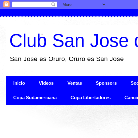
Club San Jose 
San Jose es Oruro, Oruro es San Jose
Inicio
Videos
Ventas
Sponsors
Soc
Copa Sudamericana
Copa Libertadores
Canci