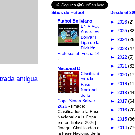
Sitios de Futbol
Desde el 200
Futbol Boliviano
►
2026
(2)
EN VIVO:
►
2025
(38
Aurora vs
Bolivar |
►
2024
(28
Liga de la
División
►
2023
(47
Profesional, Fecha 14
►
2022
(5)
-
►
2021
(62
Nacional B
Clasificad
►
2020
(17
trada antigua
os a la
►
2019
(11
Fase
Nacional
►
2018
(44
de la
Copa Simon Bolivar
►
2017
(64
2026
-
[image:
►
2016
(70
Clasificados a la Fase
Nacional de la Copa
►
2015
(86
Simon Bolivar 2026]
►
2014
(77
[image: Clasificados a
la Fase Nacional de la