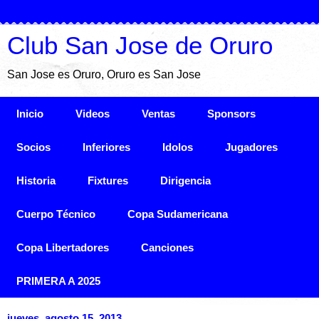
Club San Jose de Oruro
San Jose es Oruro, Oruro es San Jose
Inicio
Videos
Ventas
Sponsors
Socios
Inferiores
Idolos
Jugadores
Historia
Fixtures
Dirigencia
Cuerpo Técnico
Copa Sudamericana
Copa Libertadores
Canciones
PRIMERA A 2025
jueves, agosto 15, 2013