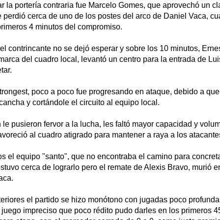
r la portería contraria fue Marcelo Gomes, que aprovechó un cl
 perdió cerca de uno de los postes del arco de Daniel Vaca, c
primeros 4 minutos del compromiso.
el contrincante no se dejó esperar y sobre los 10 minutos, Ernes
 marca del cuadro local, levantó un centro para la entrada de Lu
tar.
trongest, poco a poco fue progresando en ataque, debido a que
ancha y cortándole el circuito al equipo local.
n le pusieron fervor a la lucha, les faltó mayor capacidad y volu
avoreció al cuadro atigrado para mantener a raya a los atacante
os el equipo "santo", que no encontraba el camino para concret
stuvo cerca de lograrlo pero el remate de Alexis Bravo, murió e
aca.
eriores el partido se hizo monótono con jugadas poco profunda
 juego impreciso que poco rédito pudo darles en los primeros 4