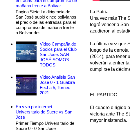
entradas para el compromiso de
mañana frente a Bolívar
Pagina Siete La dirigencia de
La Patria
San José subió cinco bolivianos
Una vez más The St
el precio de las entradas para el
logró vencer a San 
compromiso de mañana frente
acudieron al estadi
a Bolívar des...
La última vez que 
Video Campaña de
Socios para el Club
luego de la derrota
San Jose: SAN
(2014), para tener 
JOSÉ SOMOS
volverán a enfrenta
TODOS
cumplirse la décima
Video Analisis San
Jose 0 - 1 Guabira
Fecha 5, Torneo
2021
EL PARTIDO
En vivo por internet
El cuadro dirigido 
Universitario de Sucre vs San
victoria ante The 
Jose
mayor insistencia.
Primer Tiempo Universitario de
Sucre 0 - 0 San Jose