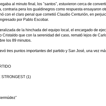
egaba al minuto final, los "santos", estuvieron cerca de converti
a, contraria pera los gualdinegros como respuesta ensayaron ot
ó con el claro penal que cometió Claudio Centurión, en perjui
ngresado por Pablo Escobar.
neralizada de la hinchada del equipo local, el encargado de ejec
 Cristaldo que con la serenidad del caso, remató lejos de Carl
obre los 89 minutos.
levó tres puntos importantes del partido y San José, una vez m
RTIDO
E STRONGEST (1)
Bermúdez"