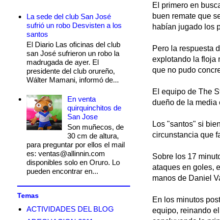
El primero en busca
buen remate que se
La sede del club San José
sufrió un robo Desvisten a los
habían jugado los 
santos
El Diario Las oficinas del club
Pero la respuesta d
san José sufrieron un robo la
explotando la floja
madrugada de ayer. El
que no pudo concre
presidente del club orureño,
Wálter Mamani, informó de...
El equipo de The S
En venta
dueño de la media c
quirquinchitos de
San Jose
Los "santos" si bie
Son muñecos, de
circunstancia que f
30 cm de altura,
para preguntar por ellos el mail
es: ventas@allinnin.com
Sobre los 17 minut
disponibles solo en Oruro. Lo
ataques en goles, e
pueden encontrar en...
manos de Daniel V
Temas
En los minutos post
ACTIVIDADES DEL BLOG
equipo, reinando el