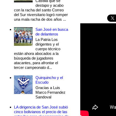
Castilla que se
destapo y acabo
con la racha del santo Correo
del Sur niversitario logró romper
una mala racha de dos años ...
San José en busca
de delanteros
La Patria Los
dirigentes y el
cuerpo técnico
están ahora abocados a la
búsqueda de jugadores
atacantes, para afrontar el
tercer campeonato d...
Quirquincho y el
Escudo
Gracias a Luis
Marco Fernandez
Sandoval
LA dirigencia de San José subió
cinco bolivianos el precio de las