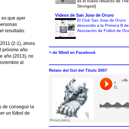
es el nuevo refuerzo de The
Strongest]
Videos de San Jose de Oruro
 es que ayer
El Club San Jose de Oruro
 personas
descendio a la Primera B de
Asociación de Futbol de Or
el resultado.
2011 (2-1), ahora
el próximo año
+ de 58mil en Facebook
te año (2013), no
noviembre al
Relato del Gol del Titulo 2007
s de conseguir la
r un fútbol de