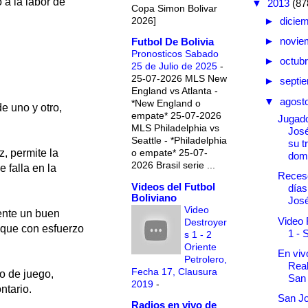
 a la labor de
▼
2013
(87
Copa Simon Bolivar
2026]
►
dicie
►
novie
Futbol De Bolivia
Pronosticos Sabado
►
octub
25 de Julio de 2025
-
25-07-2026 MLS New
►
septi
England vs Atlanta -
▼
agost
*New England o
e uno y otro,
empate* 25-07-2026
Jugad
MLS Philadelphia vs
Jos
Seattle - *Philadelphia
su t
o empate* 25-07-
, permite la
domi
2026 Brasil serie ...
 falla en la
Receso
Videos del Futbol
días
Boliviano
Jos
Video
 ente un buen
Video 
Destroyer
 que con esfuerzo
1 - 
s 1 - 2
Oriente
En vivo
Petrolero,
Real
Fecha 17, Clausura
o de juego,
San
2019
-
ntario.
San J
Radios en vivo de