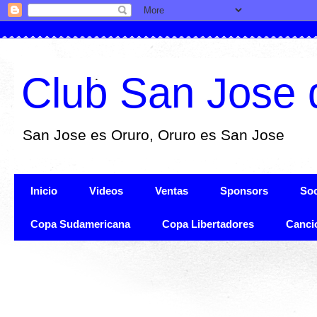
Club San Jose 
San Jose es Oruro, Oruro es San Jose
Inicio
Videos
Ventas
Sponsors
Soc
Copa Sudamericana
Copa Libertadores
Canci