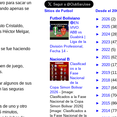
aro para sacar un
uando apenas se
Sitios de Futbol
Desde el 200
Futbol Boliviano
►
2026
(2)
🔴EN
to Cristaldo,
►
2025
(38
VIVO:
is Héctor Melgar,
ABB vs
►
2024
(28
Guabirá |
Liga de la
►
2023
(47
División Profesional,
 se fue haciendo
►
2022
(5)
Fecha 14
-
►
2021
(62
Nacional B
Clasificad
►
2020
(17
men de juego,
os a la
s.
►
2019
(11
Fase
Nacional
►
2018
(44
de la
ar algunos de sus
Copa Simon Bolivar
►
2017
(64
n las seguras
2026
-
[image:
►
2016
(70
Clasificados a la Fase
Nacional de la Copa
►
2015
(86
Simon Bolivar 2026]
s de uno y otro
►
2014
(77
[image: Clasificados a
5 minutos,
la Fase Nacional de la