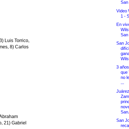
San 
Video 
1 - 
En vivo
Wils
San
) Luis Torrico,
San Jo
mes, 8) Carlos
difíc
gana
Wil
3 años
que 
no l
...
Juárez
Zamp
prin
nov
San.
 Abraham
San J
o, 21) Gabriel
rec