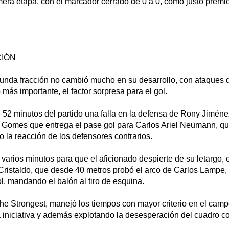
era etapa, con el marcador cerrado de 0 a 0, como justo premio
IÓN
gunda fracción no cambió mucho en su desarrollo, con ataques d
o más importante, el factor sorpresa para el gol.
52 minutos del partido una falla en la defensa de Rony Jiménez
 Gomes que entrega el pase gol para Carlos Ariel Neumann, que
 la reacción de los defensores contrarios.
varios minutos para que el aficionado despierte de su letargo,
Cristaldo, que desde 40 metros probó el arco de Carlos Lampe,
ol, mandando el balón al tiro de esquina.
he Strongest, manejó los tiempos con mayor criterio en el camp
 iniciativa y además explotando la desesperación del cuadro co