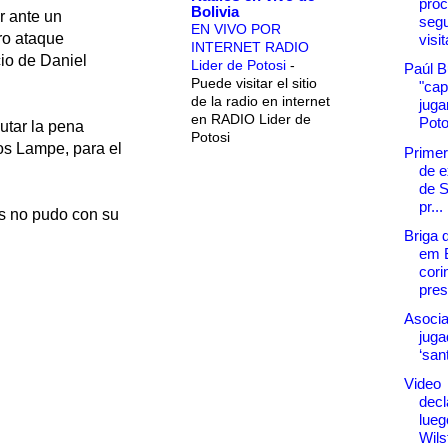
proc
Bolivia
r ante un
seg
EN VIVO POR
ro ataque
visi
INTERNET RADIO
cio de Daniel
Lider de Potosi
-
Paúl B
Puede visitar el sitio
"cap
de la radio en internet
juga
en RADIO Lider de
Poto
utar la pena
Potosi
os Lampe, para el
Primer
de e
de S
pr...
ás no pudo con su
Briga 
em B
cori
pres
Asocia
juga
‘san
Video
decl
lueg
Wils