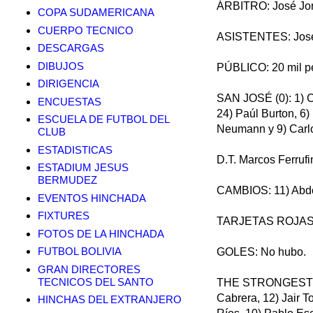
ÁRBITRO: José Jor
COPA SUDAMERICANA
CUERPO TECNICO
ASISTENTES: José 
DESCARGAS
DIBUJOS
PÚBLICO: 20 mil p
DIRIGENCIA
SAN JOSÉ (0): 1) Ca
ENCUESTAS
24) Paúl Burton, 6)
ESCUELA DE FUTBOL DEL
Neumann y 9) Carl
CLUB
ESTADISTICAS
D.T. Marcos Ferrufi
ESTADIUM JESUS
BERMUDEZ
CAMBIOS: 11) Abdón
EVENTOS HINCHADA
FIXTURES
TARJETAS ROJAS:
FOTOS DE LA HINCHADA
FUTBOL BOLIVIA
GOLES: No hubo.
GRAN DIRECTORES
TECNICOS DEL SANTO
THE STRONGEST (1)
Cabrera, 12) Jair T
HINCHAS DEL EXTRANJERO