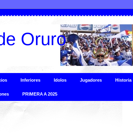
de Oruro
ios
Inferiores
Idolos
Jugadores
Historia
ones
PRIMERA A 2025