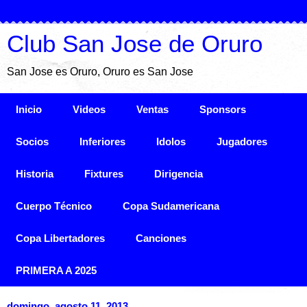
Club San Jose de Oruro
San Jose es Oruro, Oruro es San Jose
Inicio
Videos
Ventas
Sponsors
Socios
Inferiores
Idolos
Jugadores
Historia
Fixtures
Dirigencia
Cuerpo Técnico
Copa Sudamericana
Copa Libertadores
Canciones
PRIMERA A 2025
domingo, agosto 11, 2013