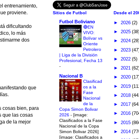
el entrenamiento,
que proviene.
Sitios de Futbol
Desde el 200
Futbol Boliviano
►
2026
(2)
tá dificultando
🔴EN
►
2025
(38
VIVO:
dico, lo más
Bolívar vs
astimarme dos
►
2024
(28
Oriente
Petrolero
►
2023
(47
| Liga de la División
►
2022
(5)
Profesional, Fecha 13
-
►
2021
(62
Nacional B
►
2020
(17
Clasificad
►
2019
(11
os a la
 manifestando que
Fase
días.
►
2018
(44
Nacional
de la
►
2017
(64
s cosas bien, para
Copa Simon Bolivar
►
2016
(70
2026
-
[image:
s que las cosas
Clasificados a la Fase
ga de la mejor
►
2015
(86
Nacional de la Copa
►
2014
(77
Simon Bolivar 2026]
[image: Clasificados a