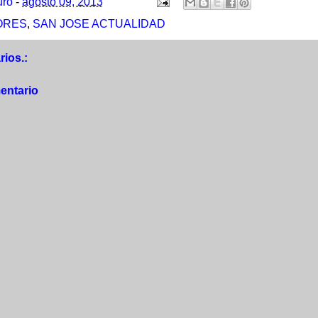
uro
-
agosto 09, 2013
ORES
,
SAN JOSE ACTUALIDAD
ios.:
entario