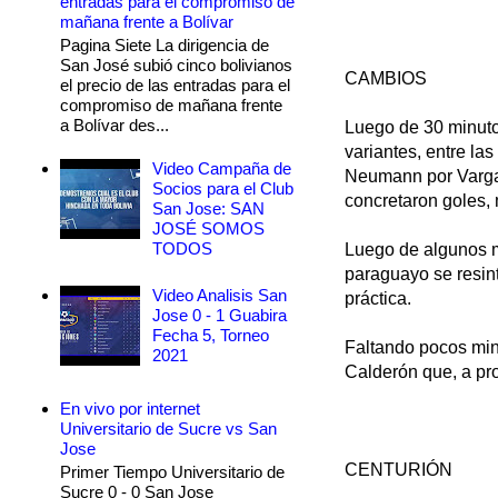
entradas para el compromiso de
mañana frente a Bolívar
Pagina Siete La dirigencia de
San José subió cinco bolivianos
CAMBIOS
el precio de las entradas para el
compromiso de mañana frente
a Bolívar des...
Luego de 30 minutos
variantes, entre la
Video Campaña de
Neumann por Vargas
Socios para el Club
concretaron goles, 
San Jose: SAN
JOSÉ SOMOS
TODOS
Luego de algunos mi
paraguayo se resinti
Video Analisis San
práctica.
Jose 0 - 1 Guabira
Fecha 5, Torneo
Faltando pocos minu
2021
Calderón que, a pr
En vivo por internet
Universitario de Sucre vs San
Jose
CENTURIÓN
Primer Tiempo Universitario de
Sucre 0 - 0 San Jose