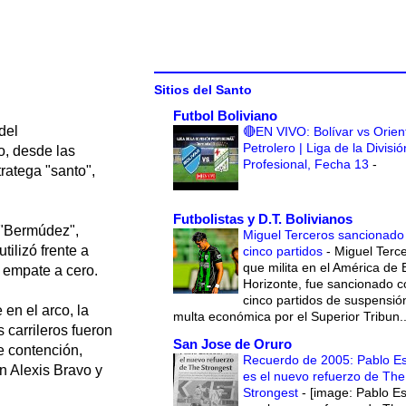
Sitios del Santo
Futbol Boliviano
del
🔴EN VIVO: Bolívar vs Orien
Petrolero | Liga de la Divisió
o, desde las
Profesional, Fecha 13
-
ratega "santo",
Futbolistas y D.T. Bolivianos
 "Bermúdez",
Miguel Terceros sancionado
tilizó frente a
cinco partidos
-
Miguel Terce
que milita en el América de 
 empate a cero.
Horizonte, fue sancionado c
cinco partidos de suspensió
en el arco, la
multa económica por el Superior Tribun..
 carrileros fueron
San Jose de Oruro
e contención,
Recuerdo de 2005: Pablo E
n Alexis Bravo y
es el nuevo refuerzo de The
Strongest
-
[image: Pablo E