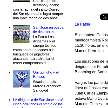
Castilla que se
destapo y acabo
con la racha del santo Correo
del Sur niversitario logró romper
una mala racha de dos años ...
La Patria
San José en busca
de delanteros
El delantero Carlos
La Patria Los
mediocampista Roly
dirigentes y el
cuerpo técnico
15:30 horas, en el 
están ahora abocados a la
Marcos Ferrufino.
búsqueda de jugadores
atacantes, para afrontar el
Los jugadores del 
tercer campeonato d...
dirigidos por Ferruf
Blooming en Santa 
Quirquincho y el
Escudo
Gracias a Luis
Vargas fue parte de
Marco Fernandez
línea defensiva est
Sandoval
Juan Carlos Zampier
estuvo Mario Ovand
LA dirigencia de San José subió
Marcelo Gomes. Los
cinco bolivianos el precio de las