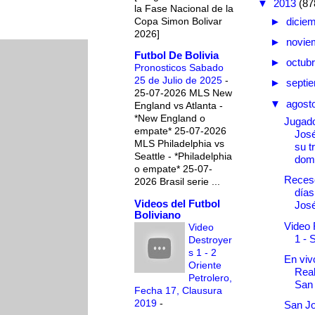
▼
2013
(87
la Fase Nacional de la
Copa Simon Bolivar
►
dicie
2026]
►
novie
Futbol De Bolivia
►
octub
Pronosticos Sabado
25 de Julio de 2025
-
►
septi
25-07-2026 MLS New
▼
agost
England vs Atlanta -
*New England o
Jugad
empate* 25-07-2026
Jos
MLS Philadelphia vs
su t
Seattle - *Philadelphia
domi
o empate* 25-07-
Receso
2026 Brasil serie ...
días
Videos del Futbol
Jos
Boliviano
Video 
Video
1 - 
Destroyer
s 1 - 2
En vivo
Oriente
Real
Petrolero,
San
Fecha 17, Clausura
2019
-
San J