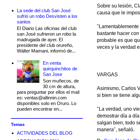
Sobre su lesión, Cl
La sede del club San José
causa que le imposi
sufrió un robo Desvisten a los
santos
"Lamentablemente vo
El Diario Las oficinas del club
bastante hacer con
san José sufrieron un robo la
madrugada de ayer. El
probable es que qu
presidente del club orureño,
veces y la verdad e
Wálter Mamani, informó de...
En venta
quirquinchitos de
San Jose
VARGAS
Son muñecos, de
30 cm de altura,
Asimismo, Carlos Va
para preguntar por ellos el mail
si bien se tiene alg
es: ventas@allinnin.com
disponibles solo en Oruro. Lo
pueden encontrar en...
"La verdad, uno vie
demostrar día a dí
salgan bien, todo 
Temas
manera", señaló.
ACTIVIDADES DEL BLOG