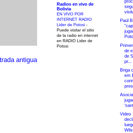
proc
Radios en vivo de
seg
Bolivia
visi
EN VIVO POR
INTERNET RADIO
Paúl B
Lider de Potosi
-
"cap
Puede visitar el sitio
juga
de la radio en internet
Poto
en RADIO Lider de
Primer
Potosi
de e
de S
trada antigua
pr...
Briga 
em B
cori
pres
Asocia
juga
‘san
Video
decl
lueg
Wils