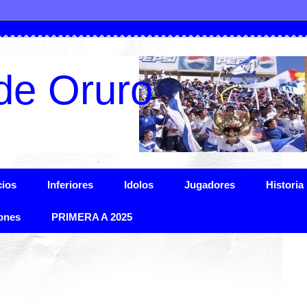
de Oruro
ios
Inferiores
Idolos
Jugadores
Historia
ones
PRIMERA A 2025