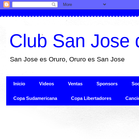
Club San Jose 
San Jose es Oruro, Oruro es San Jose
Inicio
Videos
Ventas
Sponsors
Soc
Copa Sudamericana
Copa Libertadores
Canci