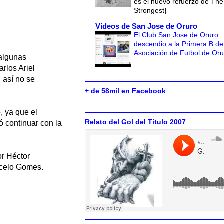
es el nuevo refuerzo de The
Strongest]
Videos de San Jose de Oruro
El Club San Jose de Oruro
descendio a la Primera B de
Asociación de Futbol de Or
 algunas
rlos Ariel
 así no se
+ de 58mil en Facebook
, ya que el
Relato del Gol del Titulo 2007
ió continuar con la
or Héctor
rcelo Gomes.