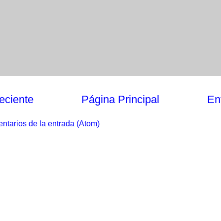
eciente
Página Principal
En
ntarios de la entrada (Atom)