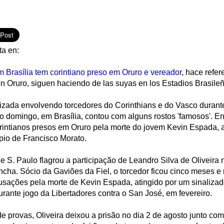
ta en:
m Brasília tem corintiano preso em Oruro e vereador
, hace refer
n Oruro, siguen haciendo de las suyas en los Estadios Brasile
izada envolvendo torcedores do Corinthians e do Vasco durante
mo domingo, em Brasília, contou com alguns rostos 'famosos'. En
intianos presos em Oruro pela morte do jovem Kevin Espada,
pio de Francisco Morato.
e S. Paulo flagrou a participação de Leandro Silva de Oliveira
ncha. Sócio da Gaviões da Fiel, o torcedor ficou cinco meses 
usações pela morte de Kevin Espada, atingido por um sinalizado
durante jogo da Libertadores contra o San José, em fevereiro.
 de provas, Oliveira deixou a prisão no dia 2 de agosto junto com