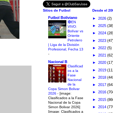
Sitios de Futbol
Desde el 200
Futbol Boliviano
►
2026
(2)
🔴EN
►
2025
(38
VIVO:
Bolívar vs
►
2024
(28
Oriente
Petrolero
►
2023
(47
| Liga de la División
►
2022
(5)
Profesional, Fecha 13
-
►
2021
(62
Nacional B
►
2020
(17
Clasificad
►
2019
(11
os a la
Fase
►
2018
(44
Nacional
de la
►
2017
(64
Copa Simon Bolivar
►
2016
(70
2026
-
[image:
Clasificados a la Fase
►
2015
(86
Nacional de la Copa
►
2014
(77
Simon Bolivar 2026]
[image: Clasificados a