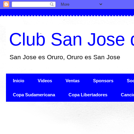
Club San Jose 
San Jose es Oruro, Oruro es San Jose
Inicio
Videos
Ventas
Sponsors
Soc
Copa Sudamericana
Copa Libertadores
Canci