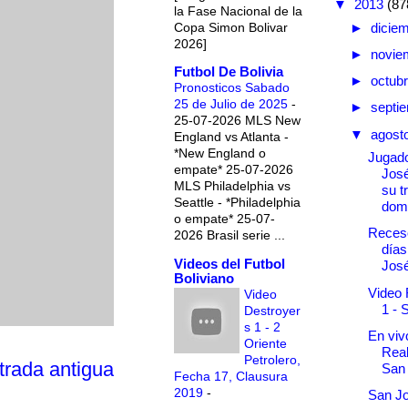
▼
2013
(87
la Fase Nacional de la
Copa Simon Bolivar
►
dicie
2026]
►
novie
Futbol De Bolivia
►
octub
Pronosticos Sabado
25 de Julio de 2025
-
►
septi
25-07-2026 MLS New
▼
agost
England vs Atlanta -
*New England o
Jugad
empate* 25-07-2026
Jos
MLS Philadelphia vs
su t
Seattle - *Philadelphia
domi
o empate* 25-07-
Receso
2026 Brasil serie ...
días
Videos del Futbol
Jos
Boliviano
Video 
Video
1 - 
Destroyer
s 1 - 2
En vivo
Oriente
Real
Petrolero,
trada antigua
San
Fecha 17, Clausura
2019
-
San J