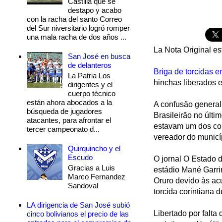
Castilla que se
destapo y acabo
con la racha del santo Correo
del Sur niversitario logró romper
una mala racha de dos años ...
La Nota Original es
San José en busca
de delanteros
Briga de torcidas e
La Patria Los
hinchas liberados e
dirigentes y el
cuerpo técnico
están ahora abocados a la
A confusão general
búsqueda de jugadores
Brasileirão no últi
atacantes, para afrontar el
estavam um dos cor
tercer campeonato d...
vereador do municí
Quirquincho y el
Escudo
O jornal O Estado d
Gracias a Luis
estádio Mané Garri
Marco Fernandez
Oruro devido às ac
Sandoval
torcida corintiana 
LA dirigencia de San José subió
Libertado por falta
cinco bolivianos el precio de las