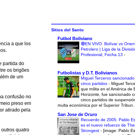
Sitios del Santo
Futbol Boliviano
encia a que los
🔴EN VIVO: Bolívar vs Orien
Petrolero | Liga de la Divisió
ños.
Profesional, Fecha 13
-
 partida do
tre os brigões
Futbolistas y D.T. Bolivianos
 além de um
Miguel Terceros sancionado
cinco partidos
-
Miguel Terce
que milita en el América de 
Horizonte, fue sancionado c
 na confusão no
cinco partidos de suspensió
e meio preso em
multa económica por el Superior Tribun..
r atirado pela
San Jose de Oruro
Recuerdo de 2005: Pablo E
es el nuevo refuerzo de The
 outros quatro
Strongest
-
[image: Pablo E