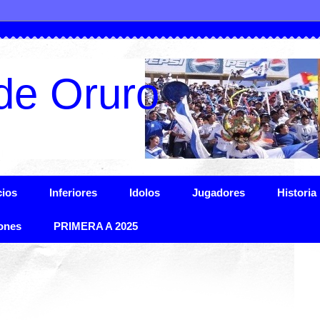
de Oruro
ios
Inferiores
Idolos
Jugadores
Historia
ones
PRIMERA A 2025