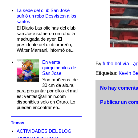
La sede del club San José
sufrió un robo Desvisten a los
santos
El Diario Las oficinas del club
san José sufrieron un robo la
madrugada de ayer. El
presidente del club orureño,
Wálter Mamani, informó de...
En venta
By
futbolbolivia
-
ag
quirquinchitos de
San Jose
Etiquetas:
Kevin Be
Son muñecos, de
30 cm de altura,
No hay comentar
para preguntar por ellos el mail
es: ventas@allinnin.com
disponibles solo en Oruro. Lo
Publicar un com
pueden encontrar en...
Temas
ACTIVIDADES DEL BLOG