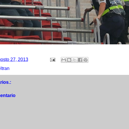
osto 27, 2013
ltran
ios.:
entario