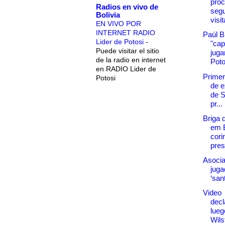
proc
Radios en vivo de
seg
Bolivia
visi
EN VIVO POR
INTERNET RADIO
Paúl B
Lider de Potosi
-
"cap
Puede visitar el sitio
juga
de la radio en internet
Poto
en RADIO Lider de
Primer
Potosi
de e
de S
pr...
Briga 
em B
cori
pres
Asocia
juga
‘san
Video
decl
lueg
Wils