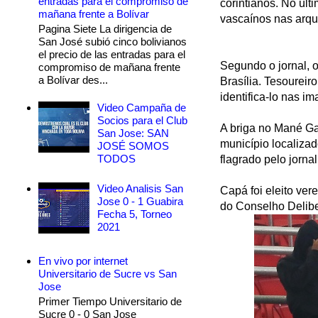
entradas para el compromiso de
corintianos. No últ
mañana frente a Bolívar
vascaínos nas arq
Pagina Siete La dirigencia de
San José subió cinco bolivianos
el precio de las entradas para el
Segundo o jornal, 
compromiso de mañana frente
a Bolívar des...
Brasília. Tesourei
identifica-lo nas i
Video Campaña de
Socios para el Club
A briga no Mané Ga
San Jose: SAN
município localiza
JOSÉ SOMOS
TODOS
flagrado pelo jorna
Video Analisis San
Capá foi eleito ver
Jose 0 - 1 Guabira
do Conselho Delibe
Fecha 5, Torneo
2021
En vivo por internet
Universitario de Sucre vs San
Jose
Primer Tiempo Universitario de
Sucre 0 - 0 San Jose