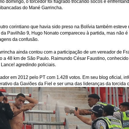
imo domingo, o torcedor foi flagrado trocando socos e enfrentand
uibancadas do Mané Garrincha.
outro corintiano que havia sido preso na Bolívia também esteve
ro da Pavilhão 9, Hugo Nonato compareceu à partida, mas não é
magens da confusão.
rrincha ainda contou com a participação de um vereador de Fr
do a 48 km de São Paulo. Raimundo César Faustino, conhecido
l Lance! agredindo policiais.
eador em 2012 pelo PT com 1.428 votos. Em seu blog oficial, inf
rativo da Gaviões da Fiel e ser uma das lideranças da torcida 