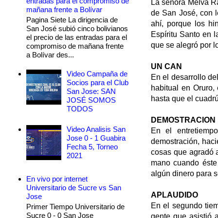
entradas para el compromiso de
La señora Melva Ra
mañana frente a Bolívar
de San José, con lo
Pagina Siete La dirigencia de
ahí, porque los hi
San José subió cinco bolivianos
Espíritu Santo en l
el precio de las entradas para el
que se alegró por l
compromiso de mañana frente
a Bolívar des...
UN CAN
Video Campaña de
En el desarrollo de
Socios para el Club
habitual en Oruro, 
San Jose: SAN
hasta que el cuadr
JOSÉ SOMOS
TODOS
DEMOSTRACION
Video Analisis San
En el entretiemp
Jose 0 - 1 Guabira
demostración, haci
Fecha 5, Torneo
cosas que agradó a
2021
mano cuando éste 
algún dinero para 
En vivo por internet
Universitario de Sucre vs San
APLAUDIDO
Jose
En el segundo tiem
Primer Tiempo Universitario de
Sucre 0 - 0 San Jose
gente que asistió a