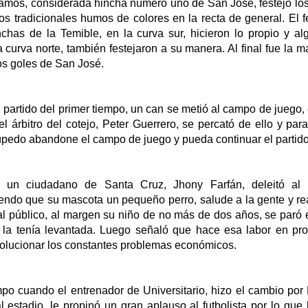
mos, considerada hincha número uno de San José, festejó los
s tradicionales humos de colores en la recta de general. El f
nchas de la Temible, en la curva sur, hicieron lo propio y a
a curva norte, también festejaron a su manera. Al final fue la m
os goles de San José.
l partido del primer tiempo, un can se metió al campo de juego
el árbitro del cotejo, Peter Guerrero, se percató de ello y para
úpedo abandone el campo de juego y pueda continuar el partido
o un ciudadano de Santa Cruz, Jhony Farfán, deleitó al
endo que su mascota un pequeño perro, salude a la gente y rea
l público, al margen su niño de no más de dos años, se paró 
la tenía levantada. Luego señaló que hace esa labor en pro
solucionar los constantes problemas económicos.
po cuando el entrenador de Universitario, hizo el cambio por 
l estadio, le propinó un gran aplauso al futbolista por lo que 