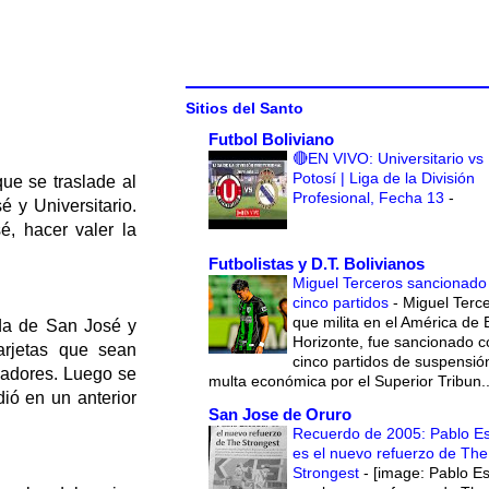
Sitios del Santo
Futbol Boliviano
🔴EN VIVO: Universitario vs
Potosí | Liga de la División
que se traslade al
Profesional, Fecha 13
-
é y Universitario.
, hacer valer la
Futbolistas y D.T. Bolivianos
Miguel Terceros sancionado
cinco partidos
-
Miguel Terce
que milita en el América de 
ada de San José y
Horizonte, fue sancionado c
arjetas que sean
cinco partidos de suspensió
ugadores. Luego se
multa económica por el Superior Tribun..
dió en un anterior
San Jose de Oruro
Recuerdo de 2005: Pablo E
es el nuevo refuerzo de The
Strongest
-
[image: Pablo E