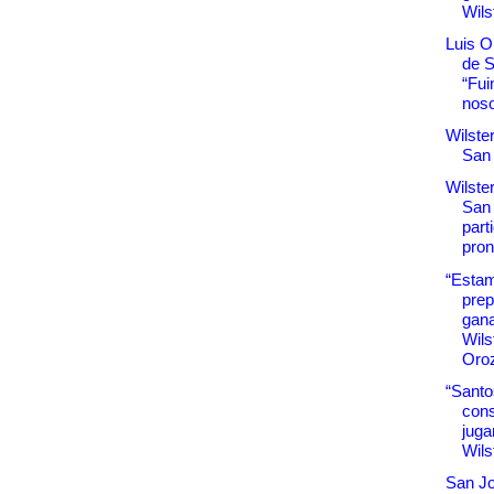
Wils
Luis O
de S
“Fu
noso
Wilste
San
Wilste
San
part
pron
“Esta
prep
gana
Wils
Oro
“Santo
cons
juga
Wils
San Jo