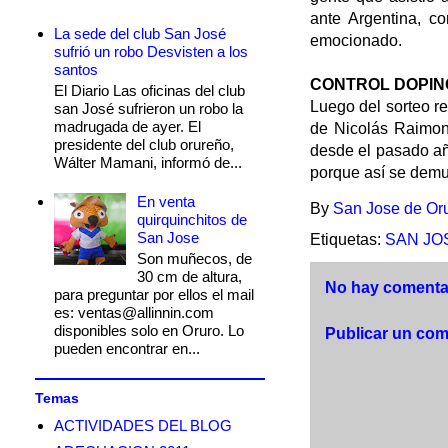
ante Argentina, c
La sede del club San José
emocionado.
sufrió un robo Desvisten a los
santos
CONTROL DOPIN
El Diario Las oficinas del club
Luego del sorteo re
san José sufrieron un robo la
madrugada de ayer. El
de Nicolás Raimond
presidente del club orureño,
desde el pasado añ
Wálter Mamani, informó de...
porque así se demu
En venta
By
San Jose de Or
quirquinchitos de
San Jose
Etiquetas:
SAN JO
Son muñecos, de
30 cm de altura,
No hay comentar
para preguntar por ellos el mail
es: ventas@allinnin.com
disponibles solo en Oruro. Lo
Publicar un com
pueden encontrar en...
Temas
ACTIVIDADES DEL BLOG