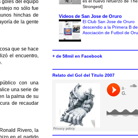
es el nuevo refuerzo de The
 goles del equipo
Strongest]
estejo no sólo fue
lgunos hinchas de
Videos de San Jose de Oruro
El Club San Jose de Oruro
ayoría de la gente
descendio a la Primera B de
Asociación de Futbol de Or
, cosa que se hace
lizó el encuentro,
+ de 58mil en Facebook
.
Relato del Gol del Titulo 2007
 público con una
lice una serie de
en la palma de su
cura de recaudar
Ronald Rivero, la
hizo en el partido