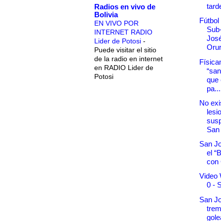
tard
Radios en vivo de
Bolivia
Fútbol
EN VIVO POR
Sub-
INTERNET RADIO
José
Lider de Potosi
-
Orur
Puede visitar el sitio
de la radio en internet
Física
en RADIO Lider de
“san
Potosi
que 
pa...
No exi
lesi
susp
San
San Jo
el “
con 
Video 
0 - 
San Jo
tre
gole