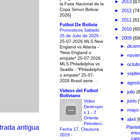
►
2013
(87
la Fase Nacional de la
Copa Simon Bolivar
►
2012
(74
2026]
►
2011
(61
Futbol De Bolivia
►
2010
(65
Pronosticos Sabado
25 de Julio de 2025
-
▼
2009
(69
25-07-2026 MLS New
►
dicie
England vs Atlanta -
*New England o
►
novie
empate* 25-07-2026
MLS Philadelphia vs
►
octub
Seattle - *Philadelphia
►
septi
o empate* 25-07-
2026 Brasil serie ...
►
agost
Videos del Futbol
►
julio
(
Boliviano
►
junio
(
Video
Destroyer
►
mayo
s 1 - 2
Oriente
▼
abril
(
Petrolero,
trada antigua
Plantel
Fecha 17, Clausura
ensa
2019
-
canc