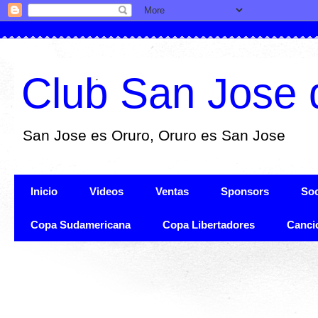
Club San Jose 
San Jose es Oruro, Oruro es San Jose
Inicio
Videos
Ventas
Sponsors
Soc
Copa Sudamericana
Copa Libertadores
Canci