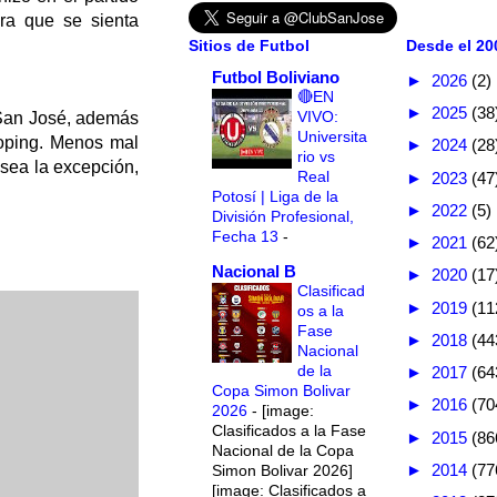
ra que se sienta
Sitios de Futbol
Desde el 200
Futbol Boliviano
►
2026
(2)
🔴EN
►
2025
(38
VIVO:
e San José, además
Universita
doping. Menos mal
►
2024
(28
rio vs
sea la excepción,
Real
►
2023
(47
Potosí | Liga de la
►
2022
(5)
División Profesional,
Fecha 13
-
►
2021
(62
Nacional B
►
2020
(17
Clasificad
►
2019
(11
os a la
Fase
►
2018
(44
Nacional
de la
►
2017
(64
Copa Simon Bolivar
►
2016
(70
2026
-
[image:
Clasificados a la Fase
►
2015
(86
Nacional de la Copa
►
2014
(77
Simon Bolivar 2026]
[image: Clasificados a