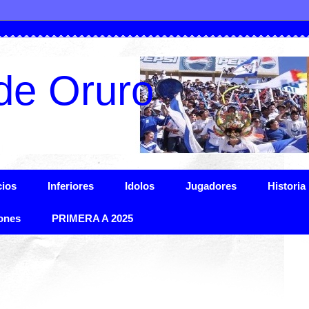
de Oruro
ios
Inferiores
Idolos
Jugadores
Historia
ones
PRIMERA A 2025