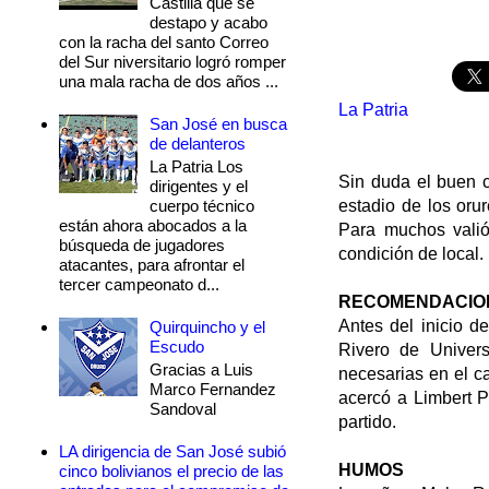
Castilla que se
destapo y acabo
con la racha del santo Correo
del Sur niversitario logró romper
una mala racha de dos años ...
La Patria
San José en busca
de delanteros
La Patria Los
Sin duda el buen cl
dirigentes y el
cuerpo técnico
estadio de los orur
están ahora abocados a la
Para muchos valió
búsqueda de jugadores
condición de local.
atacantes, para afrontar el
tercer campeonato d...
RECOMENDACIO
Antes del inicio d
Quirquincho y el
Escudo
Rivero de Univers
Gracias a Luis
necesarias en el c
Marco Fernandez
acercó a Limbert P
Sandoval
partido.
LA dirigencia de San José subió
HUMOS
cinco bolivianos el precio de las