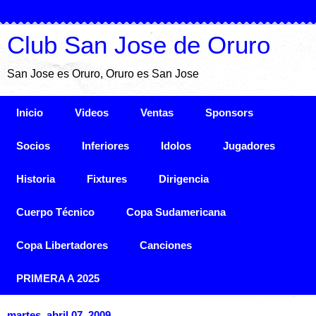
Club San Jose de Oruro
San Jose es Oruro, Oruro es San Jose
Inicio
Videos
Ventas
Sponsors
Socios
Inferiores
Idolos
Jugadores
Historia
Fixtures
Dirigencia
Cuerpo Técnico
Copa Sudamericana
Copa Libertadores
Canciones
PRIMERA A 2025
martes, abril 07, 2009