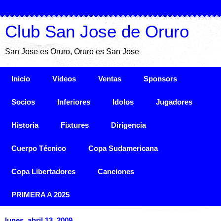
Club San Jose de Oruro
San Jose es Oruro, Oruro es San Jose
Inicio
Videos
Ventas
Sponsors
Socios
Inferiores
Idolos
Jugadores
Historia
Fixtures
Dirigencia
Cuerpo Técnico
Copa Sudamericana
Copa Libertadores
Canciones
PRIMERA A 2025
lunes, abril 13, 2009