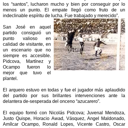
los “santos”, lucharon mucho y bien por conseguir por lo
menos un punto. El empate llegó como fruto de un
indeclinable espíritu de lucha. Fue trabajado y merecido”.
San José en aquel
partido consiguió un
punto valioso en
calidad de visitante, en
un escenario que no
siempre es accesible.
Pidcova, Martínez y
Ocampo fueron lo
mejor que tuvo el
plantel.
El arquero estuvo en todas y fue el jugador más aplaudido
del partido por sus brillantes intervenciones ante la
delantera de-sesperada del onceno “azucarero”.
El equipo formó con Nicolás Pidcova; Juvenal Mendoza,
Justo Quispe, Horacio Awad, Vásquez, Angel Maldonado,
Amílcar Ocampo, Ronald Lopes, Vicente Castro, Oscar