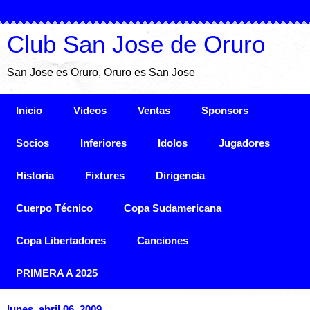
Club San Jose de Oruro
San Jose es Oruro, Oruro es San Jose
Inicio
Videos
Ventas
Sponsors
Socios
Inferiores
Idolos
Jugadores
Historia
Fixtures
Dirigencia
Cuerpo Técnico
Copa Sudamericana
Copa Libertadores
Canciones
PRIMERA A 2025
lunes, abril 06, 2009