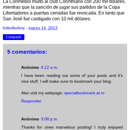
La Conmebol multó al club Corinthians con 200 mil dólares,
mientras que la sanción de jugar sus partidos de la Copa
Libertadores a puertas cerradas fue revocada. En tanto que
San José fue castigado con 10 mil dólares.
futbolbolivia
-
marzo 14, 2013
Compartir
5 comentarios:
Anónimo
4:12 a.m.
I have been reading out some of your posts and it's
nice stuff. I will make sure to bookmark your blog.
Also visit my webpage;
specialbookmark.at.nr
Responder
Anónimo
3:08 p.m.
Thanks for ones marvelous posting! I truly enjoyed