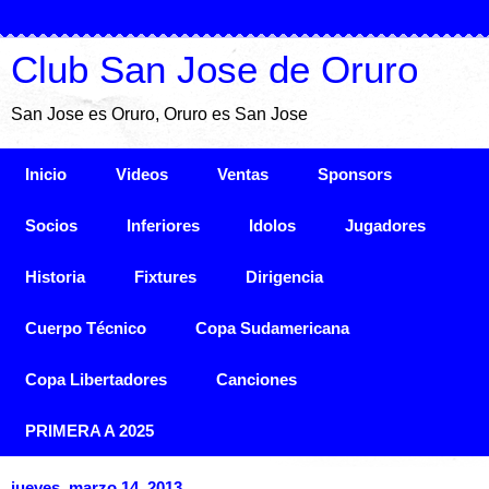
Club San Jose de Oruro
San Jose es Oruro, Oruro es San Jose
Inicio
Videos
Ventas
Sponsors
Socios
Inferiores
Idolos
Jugadores
Historia
Fixtures
Dirigencia
Cuerpo Técnico
Copa Sudamericana
Copa Libertadores
Canciones
PRIMERA A 2025
jueves, marzo 14, 2013