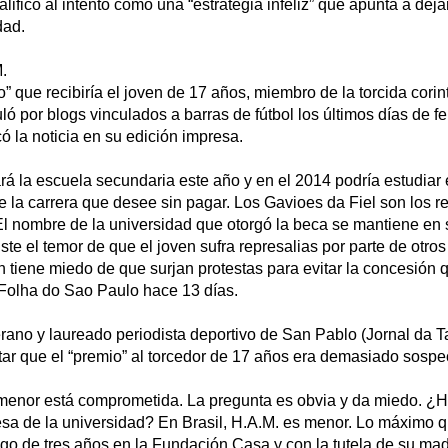
lificó al intento como una “estrategia infeliz” que apunta a deja
dad.
.
o” que recibiría el joven de 17 años, miembro de la torcida corin
ló por blogs vinculados a barras de fútbol los últimos días de fe
ó la noticia en su edición impresa.
ará la escuela secundaria este año y en el 2014 podría estudiar
e la carrera que desee sin pagar. Los Gavioes da Fiel son los 
.) El nombre de la universidad que otorgó la beca se mantiene en 
ste el temor de que el joven sufra represalias por parte de otros
 tiene miedo de que surjan protestas para evitar la concesión 
Folha do Sao Paulo hace 13 días.
ano y laureado periodista deportivo de San Pablo (Jornal da Ta
tar que el “premio” al torcedor de 17 años era demasiado sosp
l menor está comprometida. La pregunta es obvia y da miedo. ¿
sa de la universidad? En Brasil, H.A.M. es menor. Lo máximo 
igo de tres años en la Fundación Casa y con la tutela de su ma