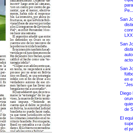
para
Pe..
San Jo
dist
con
LXX.
San J
dist
auto
acto
San Jo
fútb
en e
"Jes.
Diego 
orur
quie
de S
El equi
supe
el pa