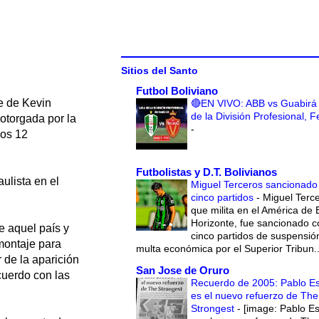
Sitios del Santo
Futbol Boliviano
e de Kevin
🔴EN VIVO: ABB vs Guabirá 
de la División Profesional, 
otorgada por la
-
los 12
Futbolistas y D.T. Bolivianos
ulista en el
Miguel Terceros sancionado
cinco partidos
-
Miguel Terce
que milita en el América de 
Horizonte, fue sancionado c
e aquel país y
cinco partidos de suspensió
 montaje para
multa económica por el Superior Tribun..
r de la aparición
San Jose de Oruro
cuerdo con las
Recuerdo de 2005: Pablo E
es el nuevo refuerzo de The
Strongest
-
[image: Pablo E