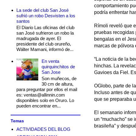
comportamiento pued
La sede del club San José
podría enfrentar has
sufrió un robo Desvisten a los
santos
Rímoli reveló que e
El Diario Las oficinas del club
pruebas recogidas p
san José sufrieron un robo la
madrugada de ayer. El
bengalas en el Jes
presidente del club orureño,
marcas de pólvora 
Wálter Mamani, informó de...
“La noticia de la be
En venta
hinchas. La revelac
quirquinchitos de
San Jose
Gavioes da Fiel. Es
Son muñecos, de
30 cm de altura,
OGlobo, parte de l
para preguntar por ellos el mail
Incluso antes de qu
es: ventas@allinnin.com
que se preparaba un
disponibles solo en Oruro. Lo
pueden encontrar en...
El semanario inform
un “muchacho” se i
Temas
brasileña” y después
ACTIVIDADES DEL BLOG