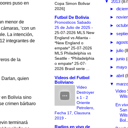
▼
2013
(87
Moores puso en
Copa Simon Bolivar
2026]
►
dicie
►
novie
Futbol De Bolivia
 un menor de
Pronosticos Sabado
►
octub
25 de Julio de 2025
-
s cámaras, ‘con un
25-07-2026 MLS New
►
septi
le. La intención,
England vs Atlanta -
 12 integrantes de
►
agost
*New England o
empate* 25-07-2026
►
julio
(
MLS Philadelphia vs
Seattle - *Philadelphia
►
junio
(
reros de la
o empate* 25-07-
►
mayo
2026 Brasil serie ...
►
abril
(
Videos del Futbol
o Darlan, quien
Boliviano
▼
marz
Video
Video 
Destroyer
Wils
 en Bolivia sino
s 1 - 2
Oriente
 ese crimen bárbaro
En vivo
Petrolero,
San
Fecha 17, Clausura
Wils
2019
-
Bol..
evin terminará
Radios en vivo de