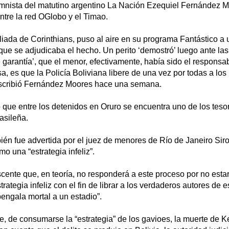
lumnista del matutino argentino La Nación Ezequiel Fernández 
ntre la red OGlobo y el Timao.
aliada de Corinthians, puso al aire en su programa Fantástico a
que se adjudicaba el hecho. Un perito ‘demostró’ luego ante la
e garantía’, que el menor, efectivamente, había sido el responsab
sa, es que la Policía Boliviana libere de una vez por todas a los
escribió Fernández Moores hace una semana.
 que entre los detenidos en Oruro se encuentra uno de los teso
asileña.
ién fue advertida por el juez de menores de Río de Janeiro Sir
mo una “estrategia infeliz”.
cente que, en teoría, no responderá a este proceso por no estar
trategia infeliz con el fin de librar a los verdaderos autores de
bengala mortal a un estadio”.
e, de consumarse la “estrategia” de los gavioes, la muerte de K