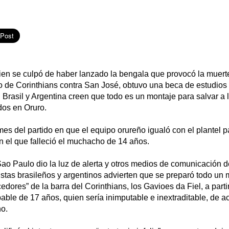
uien se culpó de haber lanzado la bengala que provocó la muert
do de Corinthians contra San José, obtuvo una beca de estudios 
 Brasil y Argentina creen que todo es un montaje para salvar a 
dos en Oruro.
s del partido en que el equipo orureño igualó con el plantel pa
 el que falleció el muchacho de 14 años.
Sao Paulo dio la luz de alerta y otros medios de comunicación d
istas brasileños y argentinos advierten que se preparó todo un
rcedores” de la barra del Corinthians, los Gavioes da Fiel, a parti
able de 17 años, quien sería inimputable e inextraditable, de a
no.