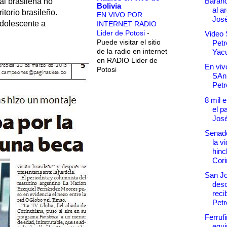
Baraho
al brasileña no
Bolivia
al a
itorio brasileño.
EN VIVO POR
Jos
adolescente a
INTERNET RADIO
Lider de Potosi
-
Video 
Puede visitar el sitio
Petr
de la radio en internet
Yacu
en RADIO Lider de
En vivo
Potosi
SAn
Petr
8 mil 
el p
José
Senado
la v
hinc
Cori
San Jo
desc
reci
Petr
Ferruf
equi