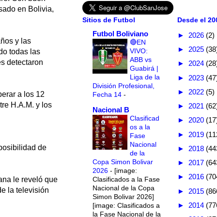
sado en Bolivia,
Sitios de Futbol
Desde el 200
Futbol Boliviano
►
2026
(2)
ños y las
🔴EN
►
2025
(38
VIVO:
do todas las
ABB vs
es detectaron
►
2024
(28
Guabirá |
Liga de la
►
2023
(47
División Profesional,
►
2022
(5)
berar a los 12
Fecha 14
-
tre H.A.M. y los
►
2021
(62
Nacional B
Clasificad
►
2020
(17
os a la
►
2019
(11
Fase
Nacional
posibilidad de
►
2018
(44
de la
Copa Simon Bolivar
►
2017
(64
2026
-
[image:
►
2016
(70
Clasificados a la Fase
iana le reveló que
Nacional de la Copa
 la televisión
►
2015
(86
Simon Bolivar 2026]
►
2014
(77
[image: Clasificados a
la Fase Nacional de la