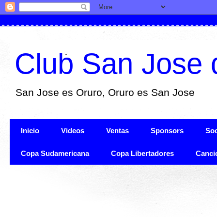
Club San Jose 
San Jose es Oruro, Oruro es San Jose
Inicio
Videos
Ventas
Sponsors
Soc
Copa Sudamericana
Copa Libertadores
Canci