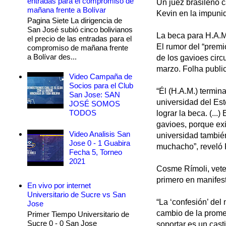
entradas para el compromiso de
Un juez brasileño ca
mañana frente a Bolívar
Kevin en la impuni
Pagina Siete La dirigencia de
San José subió cinco bolivianos
La beca para H.A.M
el precio de las entradas para el
El rumor del “premi
compromiso de mañana frente
a Bolívar des...
de los gavioes circu
marzo. Folha public
Video Campaña de
Socios para el Club
“Él (H.A.M.) termin
San Jose: SAN
universidad del Est
JOSÉ SOMOS
TODOS
lograr la beca. (..
gavioes, porque exi
Video Analisis San
universidad también
Jose 0 - 1 Guabira
muchacho”, reveló 
Fecha 5, Torneo
2021
Cosme Rímoli, veter
primero en manifes
En vivo por internet
Universitario de Sucre vs San
“La ‘confesión’ de
Jose
cambio de la prome
Primer Tiempo Universitario de
Sucre 0 - 0 San Jose
soportar es un cast