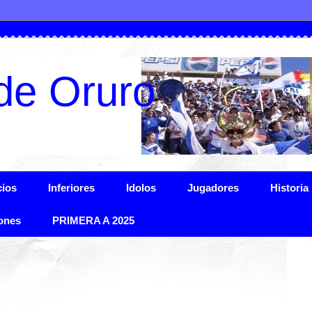
de Oruro
ios
Inferiores
Idolos
Jugadores
Historia
ones
PRIMERA A 2025