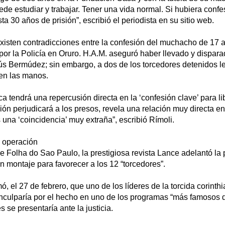
e estudiar y trabajar. Tener una vida normal. Si hubiera confe
ta 30 años de prisión”, escribió el periodista en su sitio web.
xisten contradicciones entre la confesión del muchacho de 17 a
or la Policía en Oruro. H.A.M. aseguró haber llevado y dispara
ús Bermúdez; sin embargo, a dos de los torcedores detenidos l
en las manos.
ca tendrá una repercusión directa en la ‘confesión clave’ para li
ión perjudicará a los presos, revela una relación muy directa en
 una ‘coincidencia’ muy extraña”, escribió Rímoli.
a operación
e Folha do Sao Paulo, la prestigiosa revista Lance adelantó la 
 montaje para favorecer a los 12 “torcedores”.
ó, el 27 de febrero, que uno de los líderes de la torcida corinth
nculparía por el hecho en uno de los programas “más famosos de
 se presentaría ante la justicia.