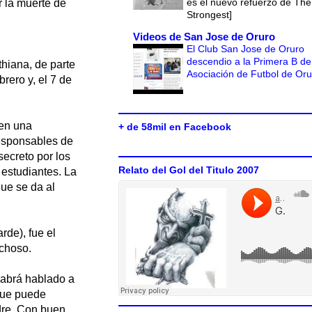
es el nuevo refuerzo de The
r la muerte de
Strongest]
Videos de San Jose de Oruro
El Club San Jose de Oruro
descendio a la Primera B de
thiana, de parte
Asociación de Futbol de Or
brero y, el 7 de
 en una
+ de 58mil en Facebook
responsables de
secreto por los
Relato del Gol del Titulo 2007
 estudiantes. La
que se da al
rde), fue el
echoso.
Habrá hablado a
que puede
dre. Con buen