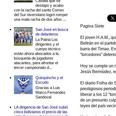
Castilla que se
destapo y acabo
con la racha del santo Correo
del Sur niversitario logró romper
una mala racha de dos años ...
Pagina Siete
San José en busca
de delanteros
El joven H.A.M., q
La Patria Los
Beltrán en el parti
dirigentes y el
cuerpo técnico
barra del Timao. En
están ahora abocados a la
“torcedores” deteni
búsqueda de jugadores
atacantes, para afrontar el
Hoy se cumple un me
tercer campeonato d...
Jesús Bermúdez, en
Quirquincho y el
Escudo
El diario Folha do 
Gracias a Luis
prestigiosos period
Marco Fernandez
liberar a los 12 “to
Sandoval
de un presunto culp
leyes del país veci
LA dirigencia de San José subió
cinco bolivianos el precio de las