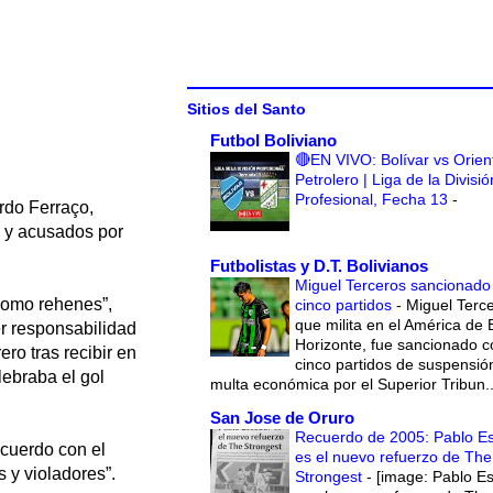
Sitios del Santo
Futbol Boliviano
🔴EN VIVO: Bolívar vs Orien
Petrolero | Liga de la Divisió
Profesional, Fecha 13
-
rdo Ferraço,
o y acusados por
Futbolistas y D.T. Bolivianos
Miguel Terceros sancionado
 como rehenes”,
cinco partidos
-
Miguel Terce
que milita en el América de 
er responsabilidad
Horizonte, fue sancionado c
ro tras recibir en
cinco partidos de suspensió
lebraba el gol
multa económica por el Superior Tribun..
San Jose de Oruro
Recuerdo de 2005: Pablo E
cuerdo con el
es el nuevo refuerzo de The
s y violadores”.
Strongest
-
[image: Pablo E