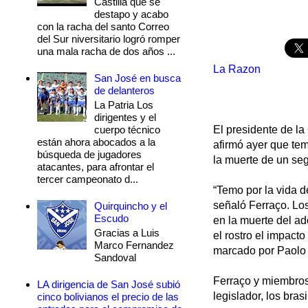
Castilla que se
destapo y acabo
con la racha del santo Correo
del Sur niversitario logró romper
una mala racha de dos años ...
La Razon
San José en busca
de delanteros
La Patria Los
dirigentes y el
cuerpo técnico
El presidente de l
están ahora abocados a la
afirmó ayer que tem
búsqueda de jugadores
la muerte de un seg
atacantes, para afrontar el
tercer campeonato d...
“Temo por la vida d
señaló Ferraço. Los
Quirquincho y el
Escudo
en la muerte del ado
Gracias a Luis
el rostro el impact
Marco Fernandez
marcado por Paolo 
Sandoval
Ferraço y miembros
LA dirigencia de San José subió
legislador, los bra
cinco bolivianos el precio de las