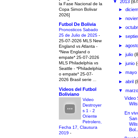
▼
2013
(87
la Fase Nacional de la
Copa Simon Bolivar
►
dicie
2026]
►
novie
Futbol De Bolivia
►
octub
Pronosticos Sabado
25 de Julio de 2025
-
►
septi
25-07-2026 MLS New
►
agost
England vs Atlanta -
*New England o
►
julio
(
empate* 25-07-2026
MLS Philadelphia vs
►
junio
(
Seattle - *Philadelphia
►
mayo
o empate* 25-07-
2026 Brasil serie ...
►
abril
(
Videos del Futbol
▼
marz
Boliviano
Video 
Video
Wils
Destroyer
s 1 - 2
En vivo
Oriente
San
Petrolero,
Wils
Fecha 17, Clausura
Bol..
2019
-