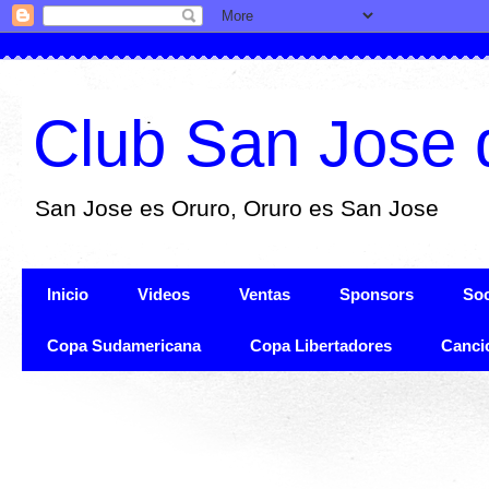
Club San Jose 
San Jose es Oruro, Oruro es San Jose
Inicio
Videos
Ventas
Sponsors
Soc
Copa Sudamericana
Copa Libertadores
Canci