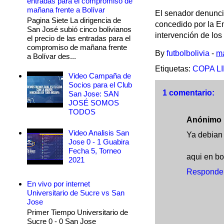
entradas para el compromiso de
mañana frente a Bolívar
El senador denunció
Pagina Siete La dirigencia de
concedido por la E
San José subió cinco bolivianos
intervención de los
el precio de las entradas para el
compromiso de mañana frente
By
futbolbolivia
-
ma
a Bolívar des...
Etiquetas:
COPA L
Video Campaña de
Socios para el Club
1 comentario:
San Jose: SAN
JOSÉ SOMOS
TODOS
Anónimo
Video Analisis San
Ya debian 
Jose 0 - 1 Guabira
Fecha 5, Torneo
aqui en bo
2021
Responde
En vivo por internet
Universitario de Sucre vs San
Jose
Primer Tiempo Universitario de
Sucre 0 - 0 San Jose