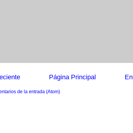
eciente
Página Principal
En
ntarios de la entrada (Atom)