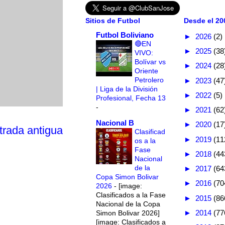
Sitios de Futbol
Desde el 200
Futbol Boliviano
►
2026
(2)
🔴EN
►
2025
(38
VIVO:
Bolívar vs
►
2024
(28
Oriente
Petrolero
►
2023
(47
| Liga de la División
►
2022
(5)
Profesional, Fecha 13
-
►
2021
(62
Nacional B
►
2020
(17
trada antigua
Clasificad
►
2019
(11
os a la
Fase
►
2018
(44
Nacional
de la
►
2017
(64
Copa Simon Bolivar
►
2016
(70
2026
-
[image:
Clasificados a la Fase
►
2015
(86
Nacional de la Copa
►
2014
(77
Simon Bolivar 2026]
[image: Clasificados a