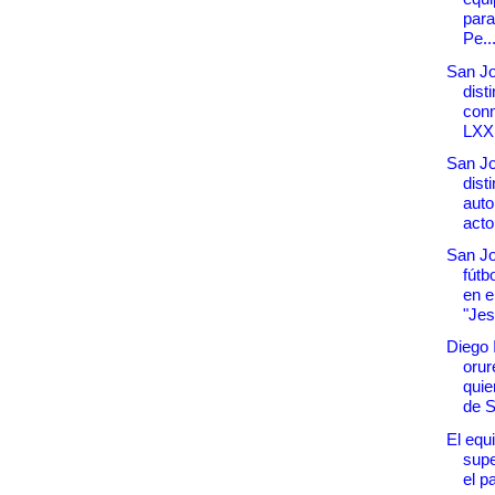
para
Pe..
San Jo
dist
con
LXX.
San J
dist
auto
acto
San Jo
fútb
en e
"Jes.
Diego 
orur
quie
de S
El equi
supe
el pa