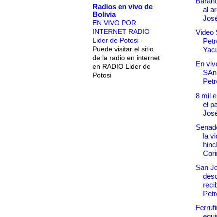
Baraho
Radios en vivo de
al a
Bolivia
Jos
EN VIVO POR
INTERNET RADIO
Video 
Lider de Potosi
-
Petr
Puede visitar el sitio
Yacu
de la radio en internet
En vivo
en RADIO Lider de
SAn
Potosi
Petr
8 mil 
el p
José
Senado
la v
hinc
Cori
San Jo
desc
reci
Petr
Ferruf
equi