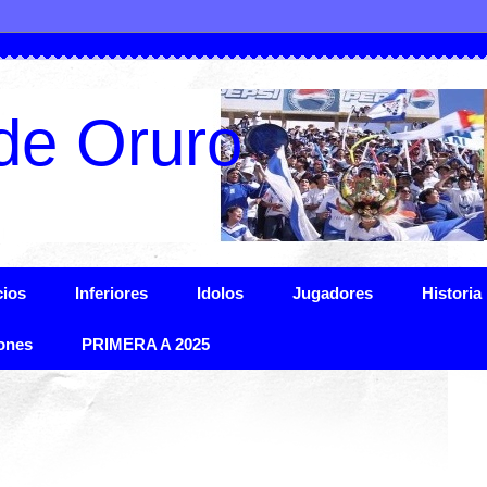
de Oruro
ios
Inferiores
Idolos
Jugadores
Historia
ones
PRIMERA A 2025