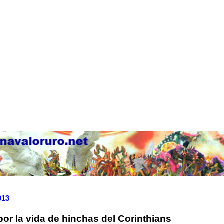
013
or la vida de hinchas del Corinthians