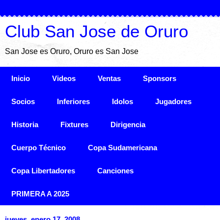
Club San Jose de Oruro
San Jose es Oruro, Oruro es San Jose
Inicio
Videos
Ventas
Sponsors
Socios
Inferiores
Idolos
Jugadores
Historia
Fixtures
Dirigencia
Cuerpo Técnico
Copa Sudamericana
Copa Libertadores
Canciones
PRIMERA A 2025
jueves, enero 17, 2008