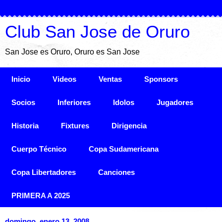
Club San Jose de Oruro
San Jose es Oruro, Oruro es San Jose
Inicio
Videos
Ventas
Sponsors
Socios
Inferiores
Idolos
Jugadores
Historia
Fixtures
Dirigencia
Cuerpo Técnico
Copa Sudamericana
Copa Libertadores
Canciones
PRIMERA A 2025
domingo, enero 13, 2008