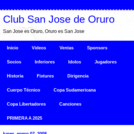
Club San Jose de Oruro
San Jose es Oruro, Oruro es San Jose
Inicio
Videos
Ventas
Sponsors
Socios
Inferiores
Idolos
Jugadores
Historia
Fixtures
Dirigencia
Cuerpo Técnico
Copa Sudamericana
Copa Libertadores
Canciones
PRIMERA A 2025
lunes, enero 07, 2008