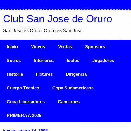
Club San Jose de Oruro
San Jose es Oruro, Oruro es San Jose
Inicio
Videos
Ventas
Sponsors
Socios
Inferiores
Idolos
Jugadores
Historia
Fixtures
Dirigencia
Cuerpo Técnico
Copa Sudamericana
Copa Libertadores
Canciones
PRIMERA A 2025
jueves, enero 24, 2008