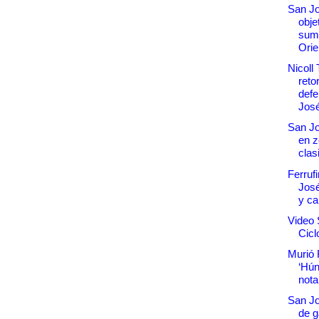
San Jo
obje
sum
Orie
Nicoll
reto
defe
Jos
San Jo
en z
clas
Ferruf
José
y ca
Video 
Cicl
Murió 
‘Hún
nota
San Jo
de g