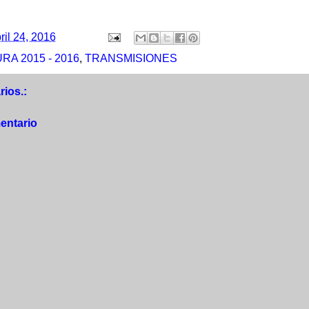
ril 24, 2016
A 2015 - 2016
,
TRANSMISIONES
ios.:
entario