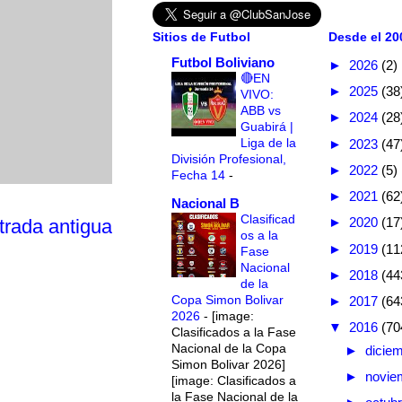
Sitios de Futbol
Desde el 200
Futbol Boliviano
►
2026
(2)
🔴EN
►
2025
(38
VIVO:
ABB vs
►
2024
(28
Guabirá |
Liga de la
►
2023
(47
División Profesional,
►
2022
(5)
Fecha 14
-
►
2021
(62
Nacional B
Clasificad
►
2020
(17
trada antigua
os a la
►
2019
(11
Fase
Nacional
►
2018
(44
de la
Copa Simon Bolivar
►
2017
(64
2026
-
[image:
▼
2016
(70
Clasificados a la Fase
Nacional de la Copa
►
dicie
Simon Bolivar 2026]
►
novie
[image: Clasificados a
la Fase Nacional de la