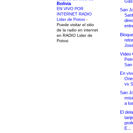
Gast
Bolivia
EN VIVO POR
San Jo
INTERNET RADIO
San
Lider de Potosi
-
dire
Puede visitar el sitio
entr
de la radio en internet
Bloque
en RADIO Lider de
reto
Potosi
José
Video 
Petr
San
En vivo
Orie
vs 
San Jo
misi
a lo
El del
tarij
prof
E...