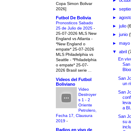
►
octub
Copa Simon Bolivar
2026]
►
septi
►
agost
Futbol De Bolivia
Pronosticos Sabado
►
julio
(
25 de Julio de 2025
-
25-07-2026 MLS New
►
junio
(
England vs Atlanta -
►
mayo
*New England o
empate* 25-07-2026
▼
abril
(
MLS Philadelphia vs
En vivo
Seattle - *Philadelphia
San
o empate* 25-07-
Blo
2026 Brasil serie ...
San Jo
Videos del Futbol
un r
Boliviano
Video
San Jo
Destroyer
conf
s 1 - 2
leva
Oriente
a Bl.
Petrolero,
Fecha 17, Clausura
San Jo
2019
-
su a
incl
Radios en vivo de