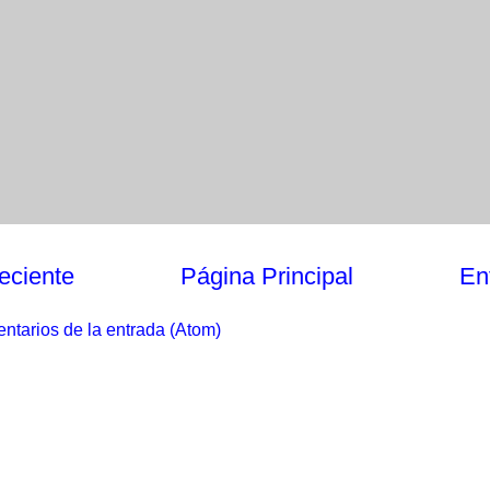
eciente
Página Principal
En
ntarios de la entrada (Atom)