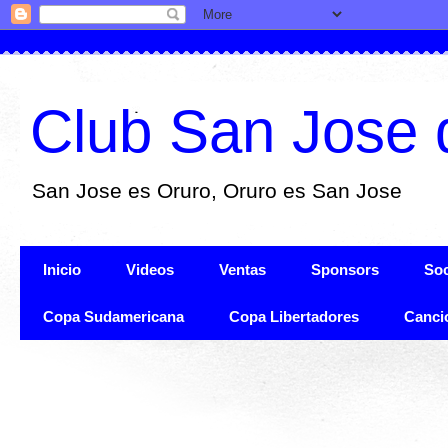
Club San Jose 
San Jose es Oruro, Oruro es San Jose
Inicio
Videos
Ventas
Sponsors
Soc
Copa Sudamericana
Copa Libertadores
Canci