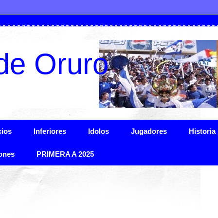
de Oruro
ios
Inferiores
Idolos
Jugadores
Historia
ones
PRIMERA A 2025