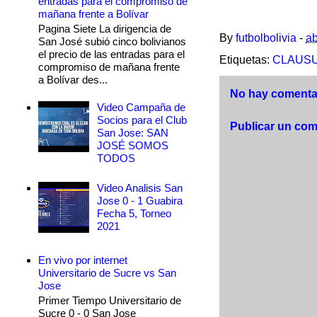
entradas para el compromiso de
mañana frente a Bolívar
Pagina Siete La dirigencia de
By
futbolbolivia
-
ab
San José subió cinco bolivianos
el precio de las entradas para el
Etiquetas:
CLAUSUR
compromiso de mañana frente
a Bolívar des...
No hay comentar
Video Campaña de
Socios para el Club
Publicar un com
San Jose: SAN
JOSÉ SOMOS
TODOS
Video Analisis San
Jose 0 - 1 Guabira
Fecha 5, Torneo
2021
En vivo por internet
Universitario de Sucre vs San
Jose
Primer Tiempo Universitario de
Sucre 0 - 0 San Jose