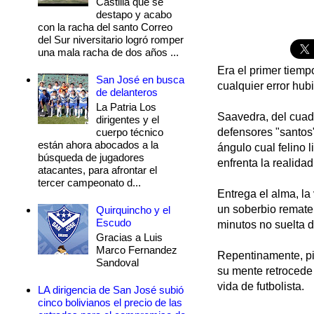
Castilla que se
destapo y acabo
con la racha del santo Correo
del Sur niversitario logró romper
una mala racha de dos años ...
Era el primer tiemp
San José en busca
cualquier error hubi
de delanteros
La Patria Los
Saavedra, del cuadr
dirigentes y el
cuerpo técnico
defensores "santos
están ahora abocados a la
ángulo cual felino l
búsqueda de jugadores
enfrenta la realidad
atacantes, para afrontar el
tercer campeonato d...
Entrega el alma, la 
un soberbio remate
Quirquincho y el
Escudo
minutos no suelta 
Gracias a Luis
Marco Fernandez
Repentinamente, pi
Sandoval
su mente retrocede
vida de futbolista.
LA dirigencia de San José subió
cinco bolivianos el precio de las