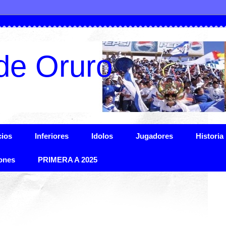
de Oruro
ios
Inferiores
Idolos
Jugadores
Historia
ones
PRIMERA A 2025