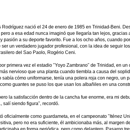
 Rodríguez nació el 24 de enero de 1985 en Trinidad-Beni. De
l, pero a esa edad nunca imaginó que llegaría tan lejos, gracias a
 y pasión a su deporte favorito. Fue a los ocho años, cuando po
 ser un verdadero jugador profesional, con la idea de seguir lo
rasilero del Sao Paolo, Rogério Ceni.
 por primera vez el estadio "Yoyo Zambrano" de Trinidad, en u
 más nervioso que una planta cuando tiembla a causa del soplid
o sabía cómo uniformarse, tenía una polera roja con negro, un p
 como guantes se puso los que usan los albañiles en una const
pero la satisfacción dentro de la cancha fue enorme, era mi deb
 salí siendo figura", recordó.
tó oficialmente como guardameta, en el campeonato "Iténez Uni
ositiva, pero no era suficiente, él ambicionaba más, al margen d
articipaba en forma periódica, pero como delantero. Pasaron tre