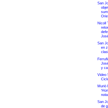
San Jo
obje
sum
Orie
Nicoll
reto
defe
Jos
San Jo
en z
clas
Ferruf
José
y ca
Video 
Cicl
Murió 
‘Hún
nota
San Jo
de g