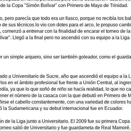
o de la Copa "Simón Bolívar" con Primero de Mayo de Trinidad.
o, pero parecía que todo era un fiasco, porque no recibía los b
 de sus técnicos lo vio con dotes para el arco, le propuso camb
 comenzó a entrenar con la finalidad de encarar el torneo de la
ívar". Llegó a la final pero no ascendió con su equipo a la Liga
ser un simple arquero, sino ser también goleador, como el guar
do a Universitario de Sucre, año que ascendió el equipo a la L
los en el ámbito profesional fue frente a Unión Central, al ingre
edía, ya que lo que soñó de niño se hacía realidad, lo que no 
ener el número de la casaca con la que debutó en Primero de 
irse el cabello constantemente, con una variedad de colores ha
ó la Sudamericana y su debut internacional fue en Ecuador.
 de la Liga junto a Universitario. El 2009 fue su primera Copa
torneo salió de Universitario y fue guardameta de Real Mamor