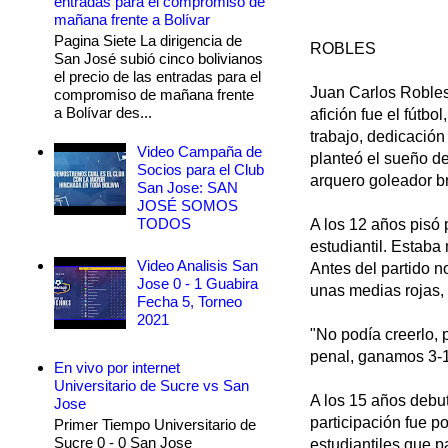
entradas para el compromiso de
mañana frente a Bolívar
Pagina Siete La dirigencia de
ROBLES
San José subió cinco bolivianos
el precio de las entradas para el
Juan Carlos Robles
compromiso de mañana frente
a Bolívar des...
afición fue el fútbo
trabajo, dedicación
Video Campaña de
planteó el sueño de
Socios para el Club
arquero goleador b
San Jose: SAN
JOSÉ SOMOS
TODOS
A los 12 años pisó
estudiantil. Estaba
Video Analisis San
Antes del partido n
Jose 0 - 1 Guabira
unas medias rojas,
Fecha 5, Torneo
2021
"No podía creerlo, 
penal, ganamos 3-1,
En vivo por internet
Universitario de Sucre vs San
A los 15 años debu
Jose
participación fue p
Primer Tiempo Universitario de
Sucre 0 - 0 San Jose
estudiantiles que p