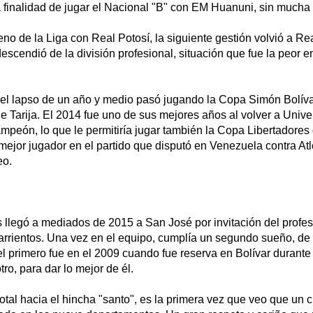
a finalidad de jugar el Nacional "B" con EM Huanuni, sin mucha 
eno de la Liga con Real Potosí, la siguiente gestión volvió a R
escendió de la división profesional, situación que fue la peor e
 el lapso de un año y medio pasó jugando la Copa Simón Bolív
e Tarija. El 2014 fue uno de sus mejores años al volver a Univer
mpeón, lo que le permitiría jugar también la Copa Libertadores
jor jugador en el partido que disputó en Venezuela contra Atl
eo.
 llegó a mediados de 2015 a San José por invitación del profe
Barrientos. Una vez en el equipo, cumplía un segundo sueño, de 
el primero fue en el 2009 cuando fue reserva en Bolívar durant
ro, para dar lo mejor de él.
otal hacia el hincha "santo", es la primera vez que veo que un 