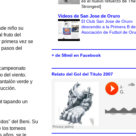
es el nuevo refuerzo de The
Strongest]
Videos de San Jose de Oruro
El Club San Jose de Oruro
descendio a la Primera B de
sde niño su
Asociación de Futbol de Or
l fruto del
r primera vez se
s pasos del
+ de 58mil en Facebook
n campeonato
Relato del Gol del Titulo 2007
o del viento.
antalón verde y
rucción.
ut tapando un
dos" del Beni. Su
e los torneos
s años, se le