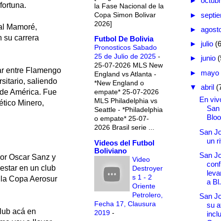
►
octub
fortuna.
la Fase Nacional de la
Copa Simon Bolivar
►
septi
2026]
eal Mamoré,
►
agost
n su carrera
Futbol De Bolivia
►
julio
(
Pronosticos Sabado
25 de Julio de 2025
-
►
junio
(
25-07-2026 MLS New
ar entre Flamengo
►
mayo
England vs Atlanta -
sitario, saliendo
*New England o
▼
abril
(
empate* 25-07-2026
 de América. Fue
En vivo
MLS Philadelphia vs
ético Minero,
San
Seattle - *Philadelphia
Blo
o empate* 25-07-
2026 Brasil serie ...
San Jo
un r
Videos del Futbol
Boliviano
San Jo
sor Oscar Sanz y
Video
conf
estar en un club
Destroyer
leva
s 1 - 2
e la Copa Aerosur
a Bl.
Oriente
Petrolero,
San Jo
Fecha 17, Clausura
su a
club acá en
2019
-
incl