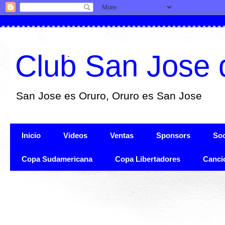
Club San Jose 
San Jose es Oruro, Oruro es San Jose
Inicio
Videos
Ventas
Sponsors
Soc
Copa Sudamericana
Copa Libertadores
Canci