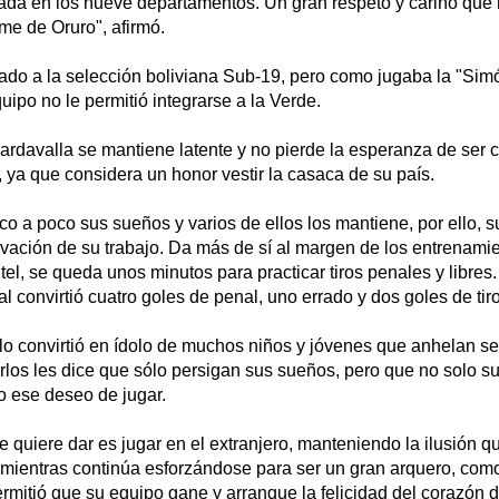
hada en los nueve departamentos. Un gran respeto y cariño que 
me de Oruro", afirmó.
ado a la selección boliviana Sub-19, pero como jugaba la "Simó
uipo no le permitió integrarse a la Verde.
ardavalla se mantiene latente y no pierde la esperanza de ser
ya que considera un honor vestir la casaca de su país.
 a poco sus sueños y varios de ellos los mantiene, por ello, su
ivación de su trabajo. Da más de sí al margen de los entrenami
ntel, se queda unos minutos para practicar tiros penales y libres
l convirtió cuatro goles de penal, uno errado y dos goles de tiro
lo convirtió en ídolo de muchos niños y jóvenes que anhelan se
rlos les dice que sólo persigan sus sueños, pero que no solo s
o ese deseo de jugar.
 quiere dar es jugar en el extranjero, manteniendo la ilusión 
 mientras continúa esforzándose para ser un gran arquero, como
permitió que su equipo gane y arranque la felicidad del corazón d