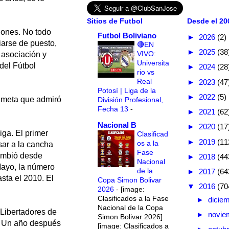
Sitios de Futbol
Desde el 200
alones. No todo
Futbol Boliviano
►
2026
(2)
iarse de puesto,
🔴EN
►
2025
(38
VIVO:
 asociación y
Universita
 del Fútbol
►
2024
(28
rio vs
Real
►
2023
(47
Potosí | Liga de la
►
2022
(5)
dameta que admiró
División Profesional,
Fecha 13
-
►
2021
(62
Nacional B
►
2020
(17
iga. El primer
Clasificad
►
2019
(11
os a la
sar a la cancha
Fase
cambió desde
►
2018
(44
Nacional
Mayo, la número
de la
►
2017
(64
sta el 2010. El
Copa Simon Bolivar
▼
2016
(70
2026
-
[image:
Clasificados a la Fase
►
dicie
Nacional de la Copa
 Libertadores de
►
novie
Simon Bolivar 2026]
é. Un año después
[image: Clasificados a