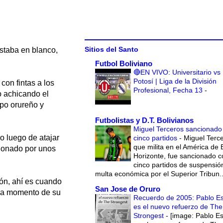
Sitios del Santo
estaba en blanco,
Futbol Boliviano
🔴EN VIVO: Universitario vs
Potosí | Liga de la División
con fintas a los
Profesional, Fecha 13
-
o achicando el
ipo orureño y
Futbolistas y D.T. Bolivianos
Miguel Terceros sancionado
so luego de atajar
cinco partidos
-
Miguel Terce
que milita en el América de 
sionado por unos
Horizonte, fue sancionado c
cinco partidos de suspensió
multa económica por el Superior Tribun..
ón, ahí es cuando
San Jose de Oruro
ada momento de su
Recuerdo de 2005: Pablo E
es el nuevo refuerzo de The
Strongest
-
[image: Pablo E