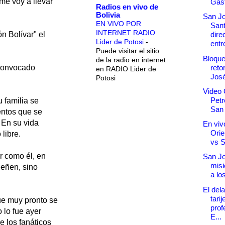
me voy a llevar
Gast
Radios en vivo de
Bolivia
San Jo
EN VIVO POR
San
INTERNET RADIO
n Bolívar" el
dire
Lider de Potosi
-
entr
Puede visitar el sitio
Bloque
de la radio en internet
reto
 convocado
en RADIO Lider de
José
Potosi
Video 
Petr
 familia se
San
entos que se
. En su vida
En vivo
Orie
 libre.
vs 
r como él, en
San Jo
misi
ueñen, sino
a lo
El del
tarij
que muy pronto se
prof
 lo fue ayer
E...
e los fanáticos