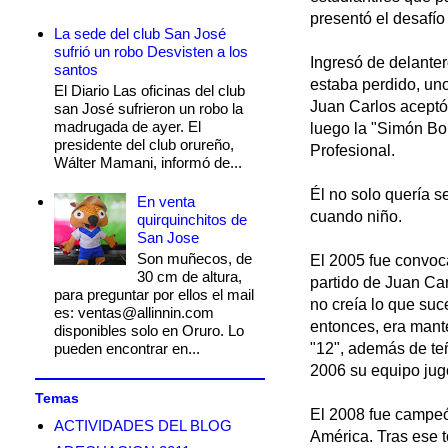
presentó el desafí
La sede del club San José
sufrió un robo Desvisten a los
Ingresó de delanter
santos
estaba perdido, uno
El Diario Las oficinas del club
Juan Carlos aceptó,
san José sufrieron un robo la
madrugada de ayer. El
luego la "Simón Bol
presidente del club orureño,
Profesional.
Wálter Mamani, informó de...
Él no solo quería 
En venta
cuando niño.
quirquinchitos de
San Jose
Son muñecos, de
El 2005 fue convoca
30 cm de altura,
partido de Juan Car
para preguntar por ellos el mail
no creía lo que suc
es: ventas@allinnin.com
entonces, era mant
disponibles solo en Oruro. Lo
pueden encontrar en...
"12", además de teñ
2006 su equipo jug
Temas
El 2008 fue campeón
ACTIVIDADES DEL BLOG
América. Tras ese 