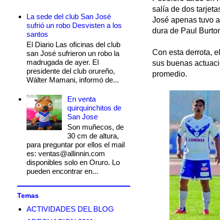
salía de dos tarjet
La sede del club San José
José apenas tuvo a
sufrió un robo Desvisten a los
dura de Paul Burton
santos
El Diario Las oficinas del club
Con esta derrota, e
san José sufrieron un robo la
madrugada de ayer. El
sus buenas actuaci
presidente del club orureño,
promedio.
Wálter Mamani, informó de...
En venta
quirquinchitos de
San Jose
Son muñecos, de
30 cm de altura,
para preguntar por ellos el mail
es: ventas@allinnin.com
disponibles solo en Oruro. Lo
pueden encontrar en...
Temas
ACTIVIDADES DEL BLOG