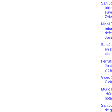
San Jo
obje
sum
Orie
Nicoll
reto
defe
Jos
San Jo
en z
clas
Ferruf
José
y ca
Video 
Cicl
Murió 
‘Hún
nota
San Jo
de g