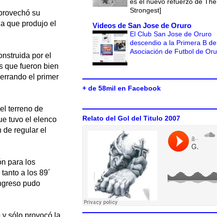
es el nuevo refuerzo de The
Strongest]
aprovechó su
da que produjo el
Videos de San Jose de Oruro
El Club San Jose de Oruro
descendio a la Primera B de
Asociación de Futbol de Or
onstruida por el
s que fueron bien
errando el primer
+ de 58mil en Facebook
el terreno de
Relato del Gol del Titulo 2007
ue tuvo el elenco
 de regular el
ón para los
tanto a los 89´
ingreso pudo
 y sólo provocó la