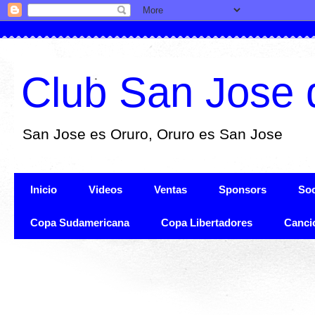
Club San Jose 
San Jose es Oruro, Oruro es San Jose
Inicio
Videos
Ventas
Sponsors
Soc
Copa Sudamericana
Copa Libertadores
Canci