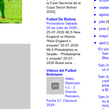
►
octub
la Fase Nacional de la
Copa Simon Bolivar
►
septi
2026]
►
agost
Futbol De Bolivia
►
julio
(
Pronosticos Sabado
25 de Julio de 2025
-
►
junio
(
25-07-2026 MLS New
►
mayo
England vs Atlanta -
*New England o
▼
abril
(
empate* 25-07-2026
En vivo
MLS Philadelphia vs
San
Seattle - *Philadelphia
Blo
o empate* 25-07-
2026 Brasil serie ...
San Jo
un r
Videos del Futbol
Boliviano
San Jo
Video
conf
Destroyer
leva
s 1 - 2
a Bl.
Oriente
Petrolero,
San Jo
Fecha 17, Clausura
su a
2019
-
incl