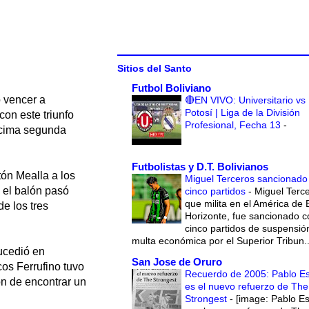
Sitios del Santo
Futbol Boliviano
 vencer a
🔴EN VIVO: Universitario vs
Potosí | Liga de la División
con este triunfo
Profesional, Fecha 13
-
écima segunda
Futbolistas y D.T. Bolivianos
tón Mealla a los
Miguel Terceros sancionado
 el balón pasó
cinco partidos
-
Miguel Terce
que milita en el América de 
e los tres
Horizonte, fue sancionado c
cinco partidos de suspensió
multa económica por el Superior Tribun..
ucedió en
San Jose de Oruro
cos Ferrufino tuvo
Recuerdo de 2005: Pablo E
ón de encontrar un
es el nuevo refuerzo de The
Strongest
-
[image: Pablo E