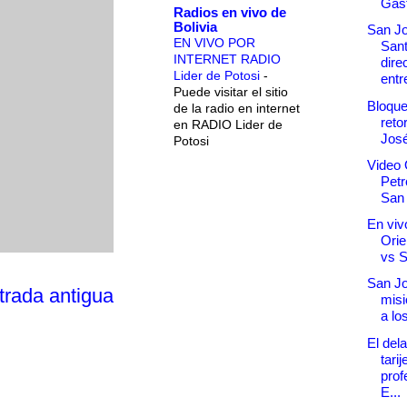
Gast
Radios en vivo de
Bolivia
San Jo
EN VIVO POR
San
INTERNET RADIO
dire
Lider de Potosi
-
entr
Puede visitar el sitio
Bloque
de la radio en internet
reto
en RADIO Lider de
José
Potosi
Video 
Petr
San
En vivo
Orie
vs 
San Jo
trada antigua
misi
a lo
El del
tarij
prof
E...