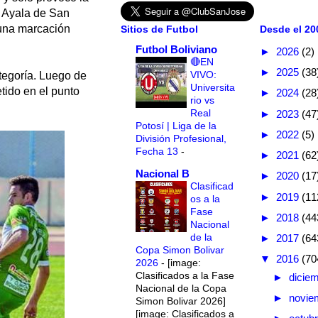
e Ayala de San
 una marcación
Sitios de Futbol
Desde el 200
Futbol Boliviano
►
2026
(2)
🔴EN
►
2025
(38
VIVO:
tegoría. Luego de
Universita
ido en el punto
►
2024
(28
rio vs
Real
►
2023
(47
Potosí | Liga de la
►
2022
(5)
División Profesional,
Fecha 13
-
►
2021
(62
Nacional B
►
2020
(17
Clasificad
►
2019
(11
os a la
Fase
►
2018
(44
Nacional
de la
►
2017
(64
Copa Simon Bolivar
▼
2016
(70
2026
-
[image:
Clasificados a la Fase
►
dicie
Nacional de la Copa
►
novie
Simon Bolivar 2026]
[image: Clasificados a