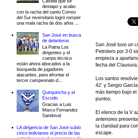
Castilla que se
destapo y acabo
con la racha del santo Correo
del Sur niversitario logró romper
una mala racha de dos años ...
San José en busca
de delanteros
San José tuvo un c
La Patria Los
Petrolero por 3-0 s
dirigentes y el
cuerpo técnico
empieza a apartars
están ahora abocados a la
fecha del Clausura.
búsqueda de jugadores
atacantes, para afrontar el
Los santos resolvie
tercer campeonato d...
42´ y Sergio García
más tiempo bajo el 
Quirquincho y el
Escudo
puntos.
Gracias a Luis
Marco Fernandez
El elenco de la V 
Sandoval
anteriores presenta
la claridad para co
LA dirigencia de San José subió
escape.
cinco bolivianos el precio de las