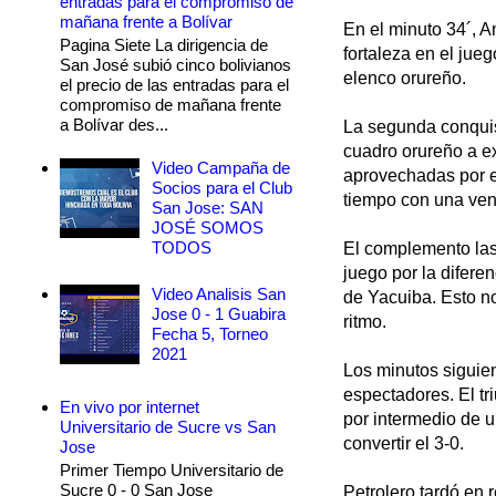
entradas para el compromiso de
mañana frente a Bolívar
En el minuto 34´, A
Pagina Siete La dirigencia de
fortaleza en el jue
San José subió cinco bolivianos
elenco orureño.
el precio de las entradas para el
compromiso de mañana frente
a Bolívar des...
La segunda conquist
cuadro orureño a e
Video Campaña de
aprovechadas por el
Socios para el Club
tiempo con una ven
San Jose: SAN
JOSÉ SOMOS
TODOS
El complemento las 
juego por la difere
Video Analisis San
de Yacuiba. Esto no
Jose 0 - 1 Guabira
ritmo.
Fecha 5, Torneo
2021
Los minutos siguien
espectadores. El tr
En vivo por internet
por intermedio de u
Universitario de Sucre vs San
convertir el 3-0.
Jose
Primer Tiempo Universitario de
Sucre 0 - 0 San Jose
Petrolero tardó en 