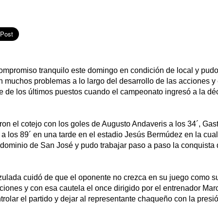
ompromiso tranquilo este domingo en condición de local y pudo
in muchos problemas a lo largo del desarrollo de las acciones y 
e de los últimos puestos cuando el campeonato ingresó a la d
ron el cotejo con los goles de Augusto Andaveris a los 34´, Gas
 a los 89´ en una tarde en el estadio Jesús Bermúdez en la cual
dominio de San José y pudo trabajar paso a paso la conquista d
azulada cuidó de que el oponente no crezca en su juego como s
ciones y con esa cautela el once dirigido por el entrenador Mar
ntrolar el partido y dejar al representante chaqueño con la presi