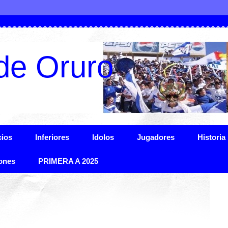
de Oruro
ios
Inferiores
Idolos
Jugadores
Historia
ones
PRIMERA A 2025