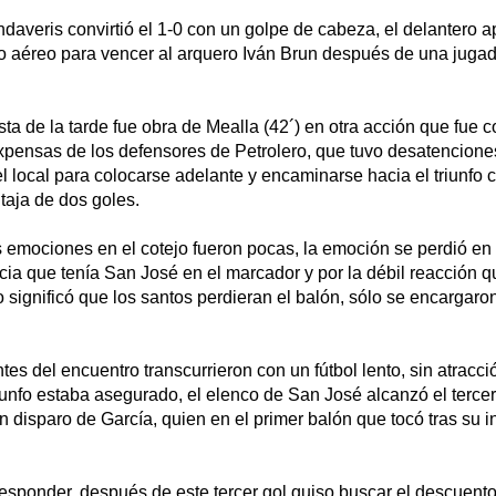
ndaveris convirtió el 1-0 con un golpe de cabeza, el delantero 
go aéreo para vencer al arquero Iván Brun después de una juga
a de la tarde fue obra de Mealla (42´) en otra acción que fue c
xpensas de los defensores de Petrolero, que tuvo desatencione
 local para colocarse adelante y encaminarse hacia el triunfo c
taja de dos goles.
emociones en el cotejo fueron pocas, la emoción se perdió en 
ncia que tenía San José en el marcador y por la débil reacción q
 significó que los santos perdieran el balón, sólo se encargaron
tes del encuentro transcurrieron con un fútbol lento, sin atracci
iunfo estaba asegurado, el elenco de San José alcanzó el tercer 
n disparo de García, quien en el primer balón que tocó tras su 
responder, después de este tercer gol quiso buscar el descuento