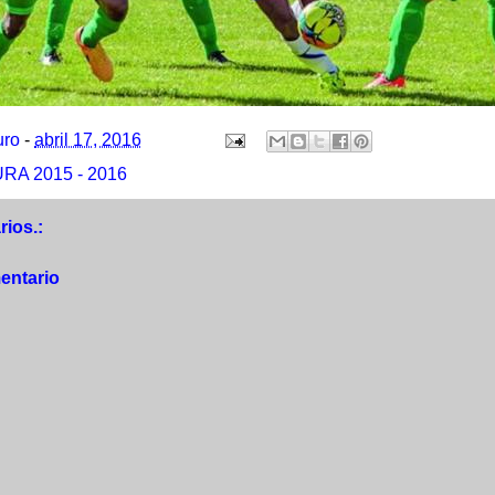
uro
-
abril 17, 2016
A 2015 - 2016
ios.:
entario