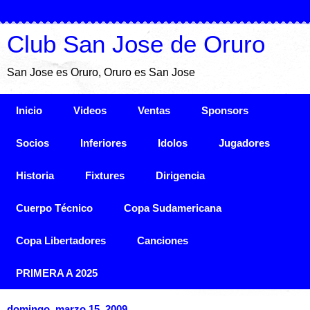
Club San Jose de Oruro
San Jose es Oruro, Oruro es San Jose
Inicio
Videos
Ventas
Sponsors
Socios
Inferiores
Idolos
Jugadores
Historia
Fixtures
Dirigencia
Cuerpo Técnico
Copa Sudamericana
Copa Libertadores
Canciones
PRIMERA A 2025
domingo, marzo 15, 2009