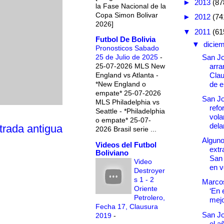
►
2013
(87
la Fase Nacional de la
Copa Simon Bolivar
►
2012
(74
2026]
▼
2011
(61
Futbol De Bolivia
▼
dicie
Pronosticos Sabado
San J
25 de Julio de 2025
-
arra
25-07-2026 MLS New
Clau
England vs Atlanta -
de e
*New England o
empate* 25-07-2026
San J
MLS Philadelphia vs
refo
Seattle - *Philadelphia
vola
o empate* 25-07-
delan
trada antigua
2026 Brasil serie ...
Algun
Videos del Futbol
extr
Boliviano
San 
Video
en v
Destroyer
s 1 - 2
Marcos
Oriente
‘En 
Petrolero,
mejo
Fecha 17, Clausura
San Jo
2019
-
el a