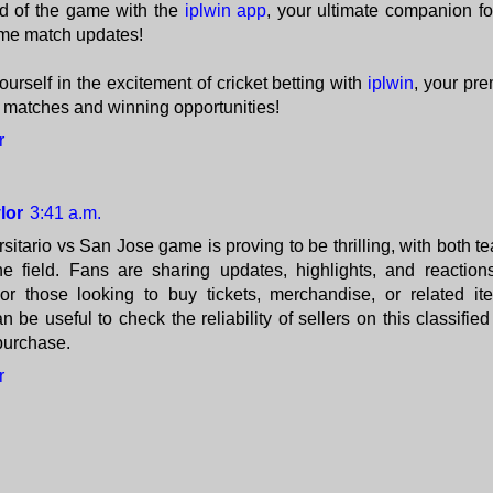
d of the game with the
iplwin app
, your ultimate companion for
ime match updates!
urself in the excitement of cricket betting with
iplwin
, your pre
ing matches and winning opportunities!
r
lor
3:41 a.m.
sitario vs San Jose game is proving to be thrilling, with both te
he field. Fans are sharing updates, highlights, and reactio
For those looking to buy tickets, merchandise, or related i
n be useful to check the reliability of sellers on this classifie
purchase.
r