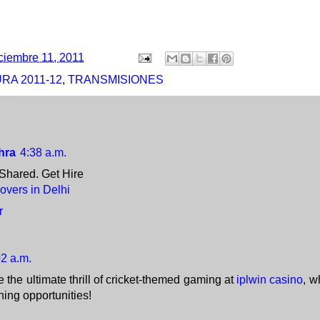
ciembre 11, 2011
RA 2011-12
,
TRANSMISIONES
hra
4:38 a.m.
Shared. Get Hire
overs in Delhi
r
02 a.m.
 the ultimate thrill of cricket-themed gaming at
iplwin casino
, w
ing opportunities!