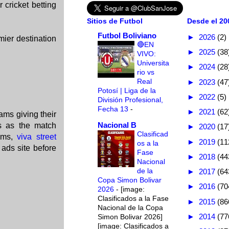
 cricket betting
Sitios de Futbol
Desde el 200
Futbol Boliviano
►
2026
(2)
mier destination
🔴EN
►
2025
(38
VIVO:
Universita
►
2024
(28
rio vs
Real
►
2023
(47
Potosí | Liga de la
►
2022
(5)
División Profesional,
Fecha 13
-
►
2021
(62
ams giving their
Nacional B
ns as the match
►
2020
(17
Clasificad
tems,
viva street
►
2019
(11
os a la
d ads site before
Fase
►
2018
(44
Nacional
de la
►
2017
(64
Copa Simon Bolivar
►
2016
(70
2026
-
[image:
Clasificados a la Fase
►
2015
(86
Nacional de la Copa
►
2014
(77
Simon Bolivar 2026]
[image: Clasificados a