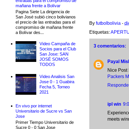
entradas para el compromiso de
mañana frente a Bolívar
Pagina Siete La dirigencia de
San José subió cinco bolivianos
el precio de las entradas para el
By
futbolbolivia
-
di
compromiso de mañana frente
Etiquetas:
APERTU
a Bolívar des...
Video Campaña de
3 comentarios:
Socios para el Club
San Jose: SAN
JOSÉ SOMOS
Payal Mis
TODOS
Nice Post 
Video Analisis San
Packers M
Jose 0 - 1 Guabira
Responde
Fecha 5, Torneo
2021
ipl win
9:
En vivo por internet
Universitario de Sucre vs San
Experience
Jose
meets winn
Primer Tiempo Universitario de
Sucre 0 - 0 San Jose