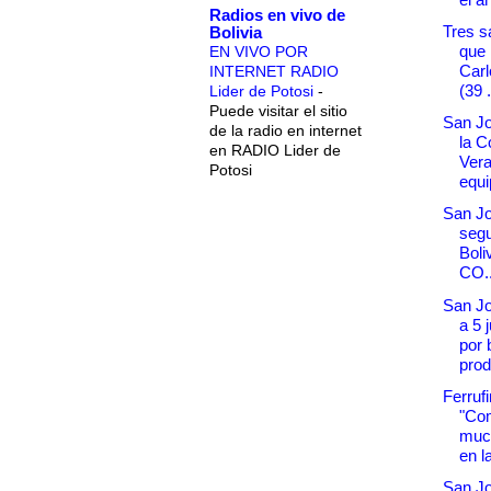
Radios en vivo de
Tres s
Bolivia
que 
EN VIVO POR
Car
INTERNET RADIO
(39 .
Lider de Potosi
-
Puede visitar el sitio
San Jo
de la radio en internet
la C
en RADIO Lider de
Ver
Potosi
equip
San Jo
segu
Boli
CO..
San Jo
a 5 
por 
prod
Ferrufi
"Co
muc
en la
San Jo