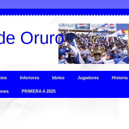
de Oruro
ios
Inferiores
Idolos
Jugadores
Historia
ones
PRIMERA A 2025