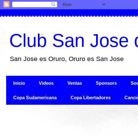
Club San Jose 
San Jose es Oruro, Oruro es San Jose
Inicio
Videos
Ventas
Sponsors
Soc
Copa Sudamericana
Copa Libertadores
Canci