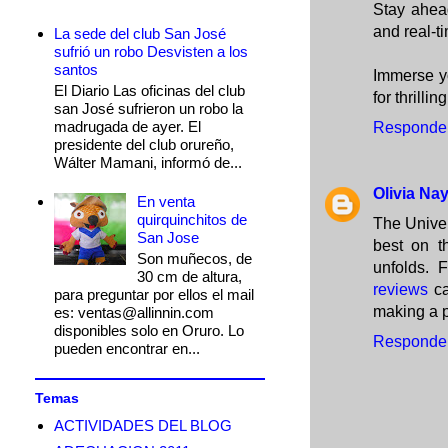
Stay ahea
and real-t
La sede del club San José
sufrió un robo Desvisten a los
santos
Immerse yo
El Diario Las oficinas del club
for thrill
san José sufrieron un robo la
madrugada de ayer. El
Responde
presidente del club orureño,
Wálter Mamani, informó de...
Olivia Nay
En venta
quirquinchitos de
The Univer
San Jose
best on t
Son muñecos, de
unfolds. 
30 cm de altura,
reviews
ca
para preguntar por ellos el mail
making a 
es: ventas@allinnin.com
disponibles solo en Oruro. Lo
Responde
pueden encontrar en...
Temas
ACTIVIDADES DEL BLOG