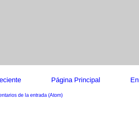
eciente
Página Principal
En
ntarios de la entrada (Atom)