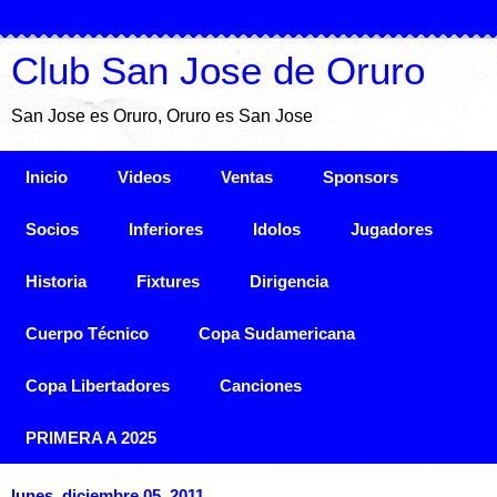
Club San Jose de Oruro
San Jose es Oruro, Oruro es San Jose
Inicio
Videos
Ventas
Sponsors
Socios
Inferiores
Idolos
Jugadores
Historia
Fixtures
Dirigencia
Cuerpo Técnico
Copa Sudamericana
Copa Libertadores
Canciones
PRIMERA A 2025
lunes, diciembre 05, 2011