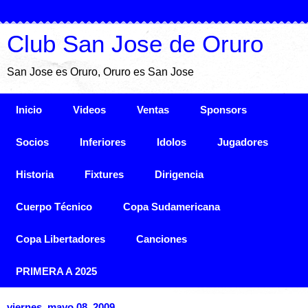
Club San Jose de Oruro
San Jose es Oruro, Oruro es San Jose
Inicio
Videos
Ventas
Sponsors
Socios
Inferiores
Idolos
Jugadores
Historia
Fixtures
Dirigencia
Cuerpo Técnico
Copa Sudamericana
Copa Libertadores
Canciones
PRIMERA A 2025
viernes, mayo 08, 2009