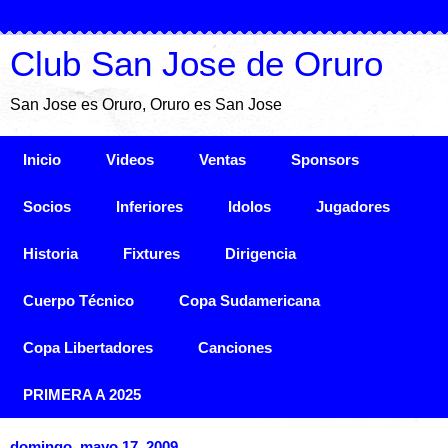
Club San Jose de Oruro
San Jose es Oruro, Oruro es San Jose
Inicio
Videos
Ventas
Sponsors
Socios
Inferiores
Idolos
Jugadores
Historia
Fixtures
Dirigencia
Cuerpo Técnico
Copa Sudamericana
Copa Libertadores
Canciones
PRIMERA A 2025
domingo, mayo 17, 2009