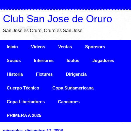
Club San Jose de Oruro
San Jose es Oruro, Oruro es San Jose
Inicio
Videos
Ventas
Sponsors
Socios
Inferiores
Idolos
Jugadores
Historia
Fixtures
Dirigencia
Cuerpo Técnico
Copa Sudamericana
Copa Libertadores
Canciones
PRIMERA A 2025
miércoles, diciembre 17, 2008