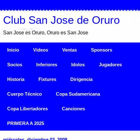
Club San Jose de Oruro
San Jose es Oruro, Oruro es San Jose
Inicio
Videos
Ventas
Sponsors
Socios
Inferiores
Idolos
Jugadores
Historia
Fixtures
Dirigencia
Cuerpo Técnico
Copa Sudamericana
Copa Libertadores
Canciones
PRIMERA A 2025
miércoles, diciembre 03, 2008