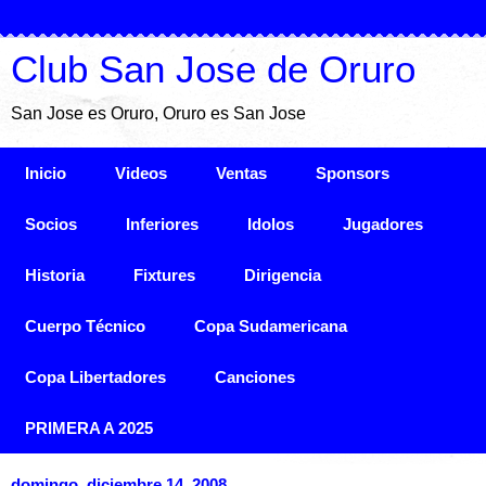
Club San Jose de Oruro
San Jose es Oruro, Oruro es San Jose
Inicio
Videos
Ventas
Sponsors
Socios
Inferiores
Idolos
Jugadores
Historia
Fixtures
Dirigencia
Cuerpo Técnico
Copa Sudamericana
Copa Libertadores
Canciones
PRIMERA A 2025
domingo, diciembre 14, 2008