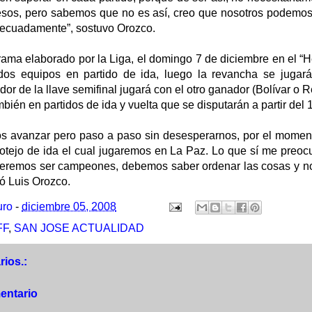
sos, pero sabemos que no es así, creo que nosotros podemos 
ecuadamente”, sostuvo Orozco.
rama elaborado por la Liga, el domingo 7 de diciembre en el “
 dos equipos en partido de ida, luego la revancha se jugar
or de la llave semifinal jugará con el otro ganador (Bolívar o Re
ién en partidos de ida y vuelta que se disputarán a partir del 
s avanzar pero paso a paso sin desesperarnos, por el momen
otejo de ida el cual jugaremos en La Paz. Lo que sí me preocu
queremos ser campeones, debemos saber ordenar las cosas y n
ó Luis Orozco.
uro
-
diciembre 05, 2008
FF
,
SAN JOSE ACTUALIDAD
ios.:
entario