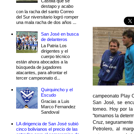
Castilla que se
destapo y acabo
con la racha del santo Correo
del Sur niversitario logró romper
una mala racha de dos años ...
San José en busca
de delanteros
La Patria Los
dirigentes y el
cuerpo técnico
están ahora abocados a la
búsqueda de jugadores
atacantes, para afrontar el
tercer campeonato d...
Quirquincho y el
Escudo
campeonato Play Off
Gracias a Luis
San José, se enc
Marco Fernandez
torneo. Hoy por la
Sandoval
“tomamos la determ
Cruz, seguramente 
LA dirigencia de San José subió
Petrolero, al mar
cinco bolivianos el precio de las