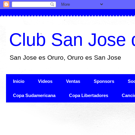
Club San Jose 
San Jose es Oruro, Oruro es San Jose
Inicio
Videos
Ventas
Sponsors
Soc
Copa Sudamericana
Copa Libertadores
Canci