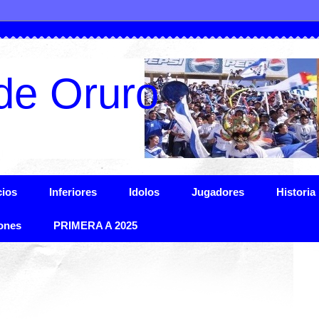
de Oruro
ios
Inferiores
Idolos
Jugadores
Historia
ones
PRIMERA A 2025