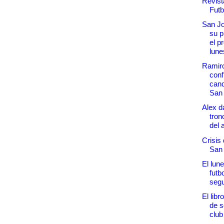
Revist
Futb
San Jo
su 
el p
lunes
Ramiro
conf
cand
San
Alex d
tron
del 
Crisis 
San
El lune
futb
segu
El libr
de s
club