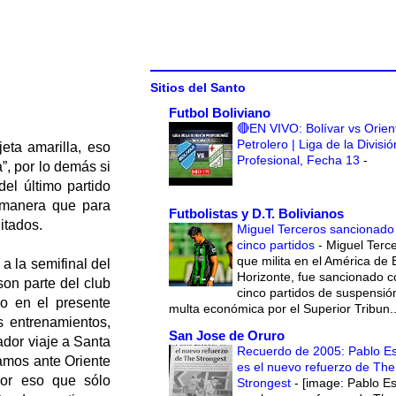
Sitios del Santo
Futbol Boliviano
🔴EN VIVO: Bolívar vs Orien
Petrolero | Liga de la Divisió
eta amarilla, eso
Profesional, Fecha 13
-
”, por lo demás si
el último partido
e manera que para
Futbolistas y D.T. Bolivianos
itados.
Miguel Terceros sancionado
cinco partidos
-
Miguel Terce
que milita en el América de 
a la semifinal del
Horizonte, fue sancionado c
son parte del club
cinco partidos de suspensió
o en el presente
multa económica por el Superior Tribun..
s entrenamientos,
San Jose de Oruro
dor viaje a Santa
Recuerdo de 2005: Pablo E
amos ante Oriente
es el nuevo refuerzo de The
por eso que sólo
Strongest
-
[image: Pablo E