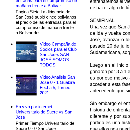
entradas para el compromiso de
entrenaremos el vie
mañana frente a Bolívar
de hacer algo de fú
Pagina Siete La dirigencia de
San José subió cinco bolivianos
SEMIFINAL
el precio de las entradas para el
Una vez que San Jo
compromiso de mañana frente
a Bolívar des...
de ida y vuelta co
José, avanzar o lo
Video Campaña de
pasado 20 de julio
Socios para el Club
Sudamericana, sorp
San Jose: SAN
JOSÉ SOMOS
TODOS
Luego en el inicio
ganaron por 3 a 1 e
Video Analisis San
es por ese motivo
Jose 0 - 1 Guabira
acceder a esta fas
Fecha 5, Torneo
antecedente que si
2021
Sin embargo el ent
En vivo por internet
historia de enfrent
Universitario de Sucre vs San
diferente y por su
Jose
partido es una his
Primer Tiempo Universitario de
Sucre 0 - 0 San Jose
que ellos nos pued