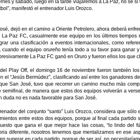
rnes y sábado, luego en la tarde viajaremos a La Paz, no sé s
tbol”, manifestó el entrenador Luis Orozco.
sé, dejó en el camino a Oriente Petrolero, ahora deberá enfre
n La Paz FC, casualmente ese equipo en los últimos tiempos 
grar una clasificación a eventos internacionales, como refere
, cuando el equipo orureño tenía todo a su favor para ganar y
resivamente La Paz FC ganó en Oruro y fueron ellos los que cl
 del Play Off, el domingo 16 de noviembre fueron también lo
n el “Jesús Bermúdez”, clasificando así entre los ganadores de
 que San José, tuvo que recorrer un camino mucho más compl
e semifinal, de manera que estos dos equipos volverán a verse
n duda no es nada favorable para San José.
renador del conjunto “santo” Luis Orozco, considera que sólo 
amientos entre estos dos equipos, porque al final cada partido 
puesto que gana el que mejor hace las cosas, “lo lindo del f
toria diferente, nosotros tenemos que mentalizarnos en ese as
en superar en cada partido, porque de ser así, no necesitaría