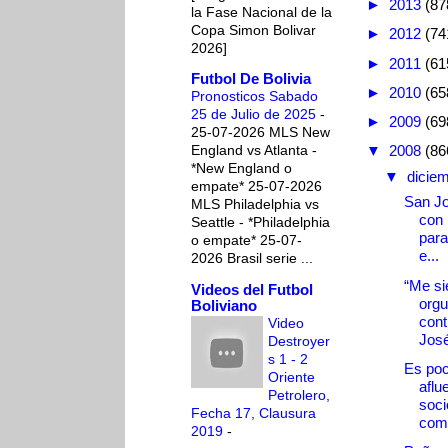
►
2013
(87
la Fase Nacional de la
Copa Simon Bolivar
►
2012
(74
2026]
►
2011
(61
Futbol De Bolivia
►
2010
(65
Pronosticos Sabado
25 de Julio de 2025
-
►
2009
(69
25-07-2026 MLS New
England vs Atlanta -
▼
2008
(86
*New England o
▼
dicie
empate* 25-07-2026
San Jo
MLS Philadelphia vs
con 
Seattle - *Philadelphia
para
o empate* 25-07-
e...
2026 Brasil serie ...
“Me si
Videos del Futbol
orgu
Boliviano
cont
Video
Jos
Destroyer
s 1 - 2
Es poc
Oriente
aflu
Petrolero,
soci
Fecha 17, Clausura
comi
2019
-