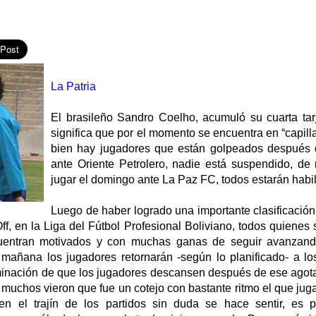
La Patria
El brasileño Sandro Coelho, acumuló su cuarta tarj
significa que por el momento se encuentra en “capilla
bien hay jugadores que están golpeados después d
ante Oriente Petrolero, nadie está suspendido, d
jugar el domingo ante La Paz FC, todos estarán habil
Luego de haber logrado una importante clasificación 
, en la Liga del Fútbol Profesional Boliviano, todos quienes 
uentran motivados y con muchas ganas de seguir avanzand
 mañana los jugadores retornarán -según lo planificado- a lo
inación de que los jugadores descansen después de ese agota
muchos vieron que fue un cotejo con bastante ritmo el que jug
gen el trajín de los partidos sin duda se hace sentir, es 