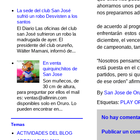
ahorrarnos unos pe
La sede del club San José
nos preparamos ad
sufrió un robo Desvisten a los
santos
de acuerdo al prog
El Diario Las oficinas del club
enfrentarán estos
san José sufrieron un robo la
madrugada de ayer. El
diciembre, el venced
presidente del club orureño,
de campeonato, tamb
Wálter Mamani, informó de...
“Nosotros pensamo
En venta
está puesta en el c
quirquinchitos de
San Jose
partidos, pero si 
Son muñecos, de
de ese orden” afirm
30 cm de altura,
para preguntar por ellos el mail
By
San Jose de Or
es: ventas@allinnin.com
Etiquetas:
PLAY O
disponibles solo en Oruro. Lo
pueden encontrar en...
No hay comentar
Temas
Publicar un com
ACTIVIDADES DEL BLOG