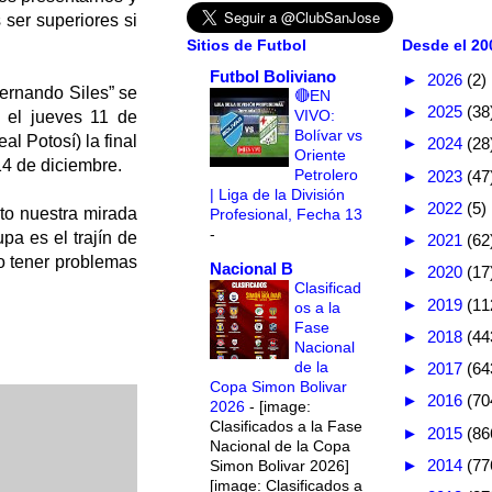
ser superiores si
Sitios de Futbol
Desde el 200
Futbol Boliviano
►
2026
(2)
Hernando Siles” se
🔴EN
►
2025
(38
VIVO:
á el jueves 11 de
Bolívar vs
al Potosí) la final
►
2024
(28
Oriente
14 de diciembre.
Petrolero
►
2023
(47
| Liga de la División
►
2022
(5)
to nuestra mirada
Profesional, Fecha 13
-
pa es el trajín de
►
2021
(62
o tener problemas
Nacional B
►
2020
(17
Clasificad
►
2019
(11
os a la
Fase
►
2018
(44
Nacional
de la
►
2017
(64
Copa Simon Bolivar
►
2016
(70
2026
-
[image:
Clasificados a la Fase
►
2015
(86
Nacional de la Copa
►
2014
(77
Simon Bolivar 2026]
[image: Clasificados a