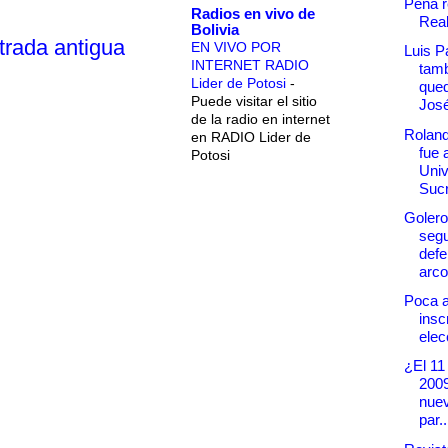
Peña r
Radios en vivo de
Real
Bolivia
trada antigua
EN VIVO POR
Luis P
INTERNET RADIO
tamb
Lider de Potosi
-
qued
Puede visitar el sitio
Jos
de la radio en internet
Roland
en RADIO Lider de
fue 
Potosi
Univ
Suc
Golero
segu
defe
arco
Poca a
insc
elec
¿El 11
200
nue
par..