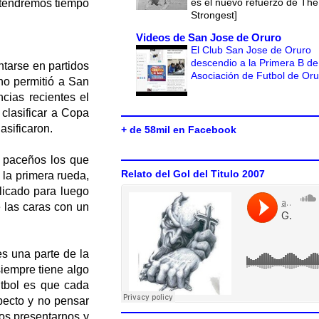
es el nuevo refuerzo de The
i tendremos tiempo
Strongest]
Videos de San Jose de Oruro
El Club San Jose de Oruro
descendio a la Primera B de
ntarse en partidos
Asociación de Futbol de Or
no permitió a San
ncias recientes el
 clasificar a Copa
asificaron.
+ de 58mil en Facebook
s paceños los que
Relato del Gol del Titulo 2007
 la primera rueda,
icado para luego
 las caras con un
es una parte de la
siempre tiene algo
útbol es que cada
pecto y no pensar
mos presentarnos y