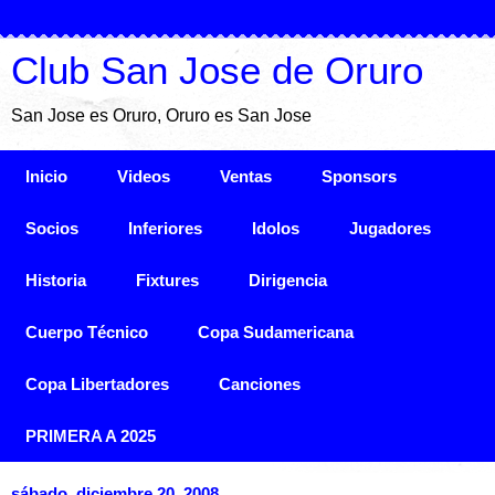
Club San Jose de Oruro
San Jose es Oruro, Oruro es San Jose
Inicio
Videos
Ventas
Sponsors
Socios
Inferiores
Idolos
Jugadores
Historia
Fixtures
Dirigencia
Cuerpo Técnico
Copa Sudamericana
Copa Libertadores
Canciones
PRIMERA A 2025
sábado, diciembre 20, 2008