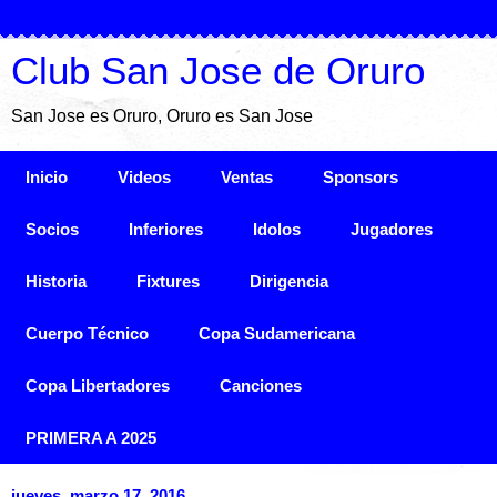
Club San Jose de Oruro
San Jose es Oruro, Oruro es San Jose
Inicio
Videos
Ventas
Sponsors
Socios
Inferiores
Idolos
Jugadores
Historia
Fixtures
Dirigencia
Cuerpo Técnico
Copa Sudamericana
Copa Libertadores
Canciones
PRIMERA A 2025
jueves, marzo 17, 2016