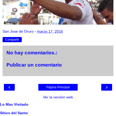
San Jose de Oruro
-
marzo 17, 2016
Compartir
No hay comentarios.:
Publicar un comentario
‹
›
Página Principal
Ver la versión web
Lo Mas Visitado
Sitios del Santo