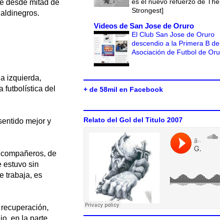
es el nuevo refuerzo de The
ue desde mitad de
Strongest]
ualdinegros.
Videos de San Jose de Oruro
El Club San Jose de Oruro
descendio a la Primera B de
Asociación de Futbol de Or
la izquierda,
 futbolística del
+ de 58mil en Facebook
Relato del Gol del Titulo 2007
sentido mejor y
s compañeros, de
e estuvo sin
e trabaja, es
a recuperación,
jo, en la parte