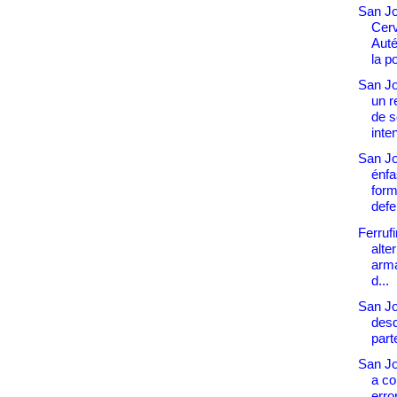
San Jo
Cer
Auté
la p
San J
un r
de 
inten
San J
énfa
form
defe
Ferruf
alte
arma
d...
San Jo
desd
part
San J
a co
erro