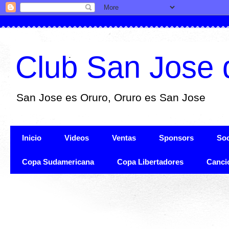
Club San Jose 
San Jose es Oruro, Oruro es San Jose
Inicio
Videos
Ventas
Sponsors
Soc
Copa Sudamericana
Copa Libertadores
Canci