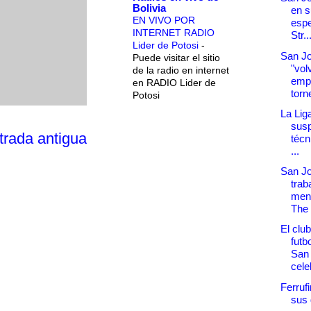
Bolivia
en s
EN VIVO POR
espe
INTERNET RADIO
Str..
Lider de Potosi
-
San Jo
Puede visitar el sitio
"vol
de la radio en internet
empe
en RADIO Lider de
torn
Potosi
La Liga
susp
trada antigua
técn
...
San Jo
trab
ment
The S
El clu
futb
San
cele
Ferruf
sus 