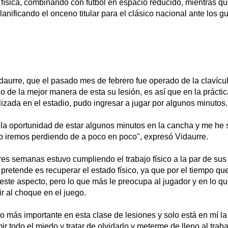
 física, combinando con fútbol en espacio reducido, mientras q
lanificando el onceno titular para el clásico nacional ante los g
Vidaurre, que el pasado mes de febrero fue operado de la clavícu
 de la mejor manera de esta su lesión, es así que en la práctica
izada en el estadio, pudo ingresar a jugar por algunos minutos.
 la oportunidad de estar algunos minutos en la cancha y me he 
lo iremos perdiendo de a poco en poco", expresó Vidaurre.
res semanas estuvo cumpliendo el trabajo físico a la par de su
pretende es recuperar el estado físico, ya que por el tiempo qu
este aspecto, pero lo que más le preocupa al jugador y en lo qu
ir al choque en el juego.
lo más importante en esta clase de lesiones y solo está en mí l
 todo el miedo y tratar de olvidarlo y meterme de lleno al traba