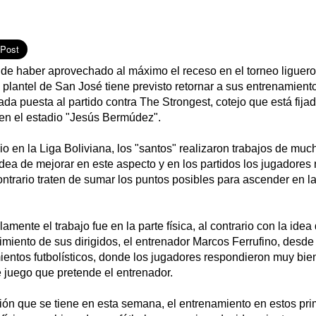
 de haber aprovechado al máximo el receso en el torneo liguero
 plantel de San José tiene previsto retornar a sus entrenamient
da puesta al partido contra The Strongest, cotejo que está fijad
 en el estadio "Jesús Bermúdez".
o en la Liga Boliviana, los "santos" realizaron trabajos de muc
a idea de mejorar en este aspecto y en los partidos los jugadore
ontrario traten de sumar los puntos posibles para ascender en la
mente el trabajo fue en la parte física, al contrario con la idea 
miento de sus dirigidos, el entrenador Marcos Ferrufino, desde
entos futbolísticos, donde los jugadores respondieron muy bien
 juego que pretende el entrenador.
ción que se tiene en esta semana, el entrenamiento en estos pr