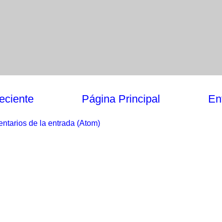
eciente
Página Principal
En
ntarios de la entrada (Atom)