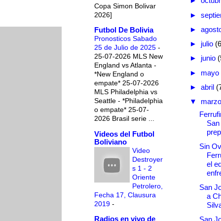
►
octub
Copa Simon Bolivar
2026]
►
septi
►
agost
Futbol De Bolivia
Pronosticos Sabado
►
julio
(
25 de Julio de 2025
-
25-07-2026 MLS New
►
junio
(
England vs Atlanta -
►
mayo
*New England o
empate* 25-07-2026
►
abril
(
MLS Philadelphia vs
Seattle - *Philadelphia
▼
marz
o empate* 25-07-
Ferruf
2026 Brasil serie ...
San 
prep
Videos del Futbol
Boliviano
Sin Ov
Video
Ferr
Destroyer
el e
s 1 - 2
enfre
Oriente
Petrolero,
San Jo
Fecha 17, Clausura
a Ch
2019
-
Silv
Radios en vivo de
San Jo