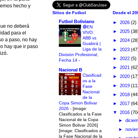
 hemos hecho y
Sitios de Futbol
Desde el 200
Futbol Boliviano
►
2026
(2)
 que no deberá
🔴EN
►
2025
(38
VIVO:
ridad para el
ABB vs
so a paso, no hay
►
2024
(28
Guabirá |
o hay que ir paso
Liga de la
►
2023
(47
izó.
División Profesional,
►
2022
(5)
Fecha 14
-
►
2021
(62
Nacional B
Clasificad
►
2020
(17
os a la
►
2019
(11
Fase
Nacional
►
2018
(44
de la
Copa Simon Bolivar
►
2017
(64
2026
-
[image:
▼
2016
(70
Clasificados a la Fase
Nacional de la Copa
►
dicie
Simon Bolivar 2026]
►
novie
[image: Clasificados a
la Fase Nacional de la