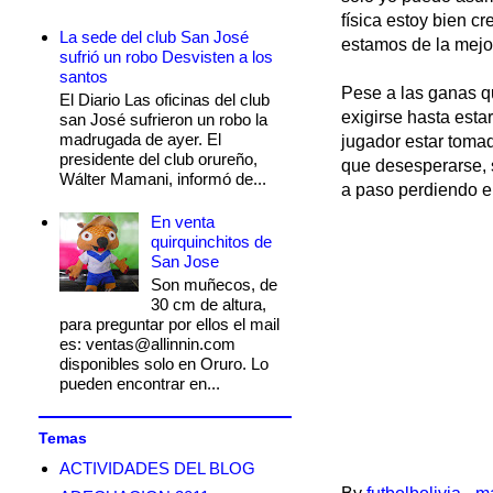
física estoy bien 
La sede del club San José
estamos de la mejo
sufrió un robo Desvisten a los
santos
Pese a las ganas qu
El Diario Las oficinas del club
exigirse hasta esta
san José sufrieron un robo la
madrugada de ayer. El
jugador estar tomad
presidente del club orureño,
que desesperarse, 
Wálter Mamani, informó de...
a paso perdiendo el
En venta
quirquinchitos de
San Jose
Son muñecos, de
30 cm de altura,
para preguntar por ellos el mail
es: ventas@allinnin.com
disponibles solo en Oruro. Lo
pueden encontrar en...
Temas
ACTIVIDADES DEL BLOG