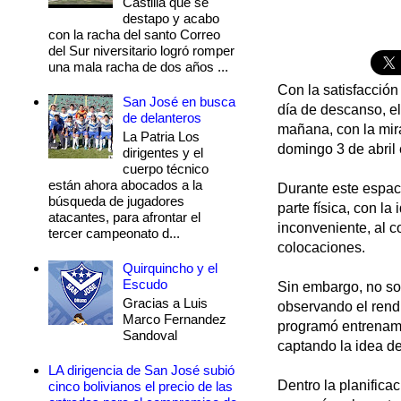
Castilla que se
destapo y acabo
con la racha del santo Correo
del Sur niversitario logró romper
una mala racha de dos años ...
Con la satisfacción
San José en busca
día de descanso, el
de delanteros
mañana, con la mira
La Patria Los
domingo 3 de abril
dirigentes y el
cuerpo técnico
están ahora abocados a la
Durante este espaci
búsqueda de jugadores
parte física, con l
atacantes, para afrontar el
inconveniente, al c
tercer campeonato d...
colocaciones.
Quirquincho y el
Escudo
Sin embargo, no sola
Gracias a Luis
observando el rendi
Marco Fernandez
programó entrenami
Sandoval
captando la idea de
LA dirigencia de San José subió
Dentro la planifica
cinco bolivianos el precio de las