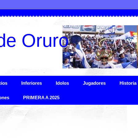
de Oruro
ios
Inferiores
Idolos
Jugadores
Historia
ones
PRIMERA A 2025