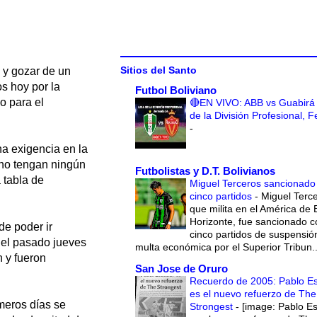
Sitios del Santo
 y gozar de un
os hoy por la
Futbol Boliviano
o para el
🔴EN VIVO: ABB vs Guabirá 
de la División Profesional, 
-
ha exigencia en la
s no tengan ningún
Futbolistas y D.T. Bolivianos
 tabla de
Miguel Terceros sancionado
cinco partidos
-
Miguel Terce
que milita en el América de 
Horizonte, fue sancionado c
de poder ir
cinco partidos de suspensió
 el pasado jueves
multa económica por el Superior Tribun..
 y fueron
San Jose de Oruro
Recuerdo de 2005: Pablo E
es el nuevo refuerzo de The
imeros días se
Strongest
-
[image: Pablo E