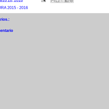
rzo 28, 2016
A 2015 - 2016
ios.:
entario