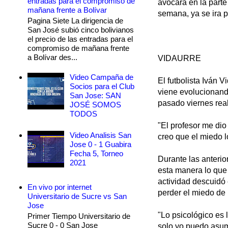
entradas para el compromiso de
avocará en la parte
mañana frente a Bolívar
semana, ya se ira p
Pagina Siete La dirigencia de
San José subió cinco bolivianos
el precio de las entradas para el
compromiso de mañana frente
a Bolívar des...
VIDAURRE
Video Campaña de
El futbolista Iván 
Socios para el Club
viene evolucionando
San Jose: SAN
pasado viernes real
JOSÉ SOMOS
TODOS
"El profesor me dio
Video Analisis San
creo que el miedo 
Jose 0 - 1 Guabira
Fecha 5, Torneo
Durante las anterio
2021
esta manera lo que 
actividad descuidó 
En vivo por internet
perder el miedo de 
Universitario de Sucre vs San
Jose
"Lo psicológico es 
Primer Tiempo Universitario de
Sucre 0 - 0 San Jose
solo yo puedo asumir