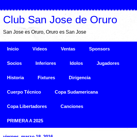
Club San Jose de Oruro
San Jose es Oruro, Oruro es San Jose
Inicio
Videos
Ventas
Sponsors
Socios
Inferiores
Idolos
Jugadores
Historia
Fixtures
Dirigencia
Cuerpo Técnico
Copa Sudamericana
Copa Libertadores
Canciones
PRIMERA A 2025
viernes, marzo 18, 2016