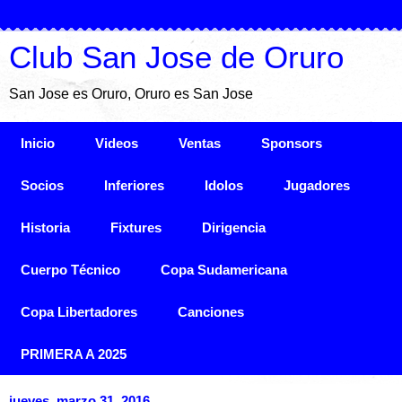
Club San Jose de Oruro
San Jose es Oruro, Oruro es San Jose
Inicio
Videos
Ventas
Sponsors
Socios
Inferiores
Idolos
Jugadores
Historia
Fixtures
Dirigencia
Cuerpo Técnico
Copa Sudamericana
Copa Libertadores
Canciones
PRIMERA A 2025
jueves, marzo 31, 2016