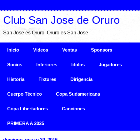
Club San Jose de Oruro
San Jose es Oruro, Oruro es San Jose
Inicio
Videos
Ventas
Sponsors
Socios
Inferiores
Idolos
Jugadores
Historia
Fixtures
Dirigencia
Cuerpo Técnico
Copa Sudamericana
Copa Libertadores
Canciones
PRIMERA A 2025
domingo, marzo 20, 2016