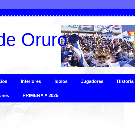
de Oruro
ios
Inferiores
Idolos
Jugadores
Historia
ones
PRIMERA A 2025