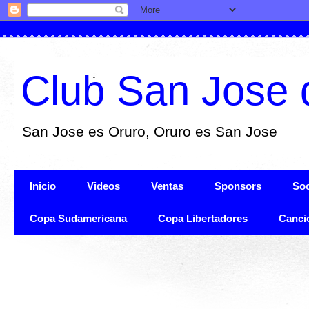
Club San Jose 
San Jose es Oruro, Oruro es San Jose
Inicio
Videos
Ventas
Sponsors
Soc
Copa Sudamericana
Copa Libertadores
Canci