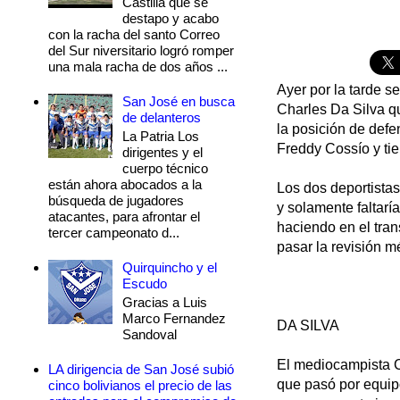
Castilla que se
destapo y acabo
con la racha del santo Correo
del Sur niversitario logró romper
una mala racha de dos años ...
Ayer por la tarde s
San José en busca
Charles Da Silva 
de delanteros
la posición de defe
La Patria Los
Freddy Cossío y tie
dirigentes y el
cuerpo técnico
están ahora abocados a la
Los dos deportistas
búsqueda de jugadores
y solamente faltaría
atacantes, para afrontar el
haciendo en el tran
tercer campeonato d...
pasar la revisión m
Quirquincho y el
Escudo
Gracias a Luis
Marco Fernandez
DA SILVA
Sandoval
El mediocampista C
LA dirigencia de San José subió
que pasó por equip
cinco bolivianos el precio de las