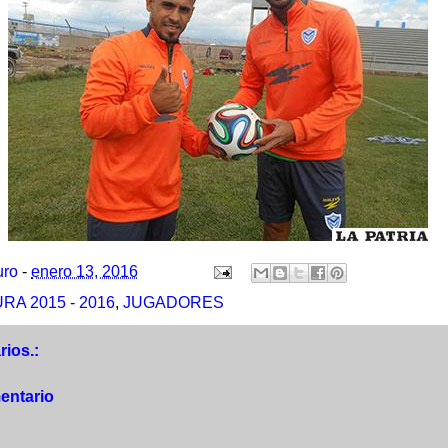
uro
-
enero 13, 2016
A 2015 - 2016
,
JUGADORES
ios.:
entario