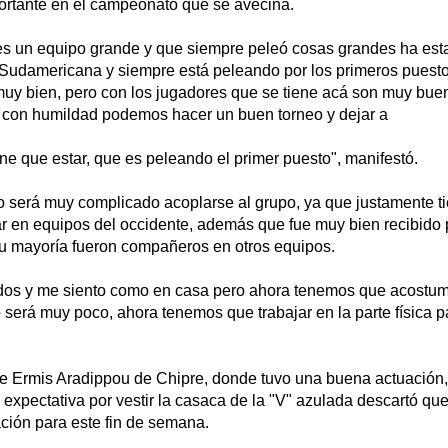
portante en el campeonato que se avecina.
s un equipo grande y que siempre peleó cosas grandes ha es
 Sudamericana y siempre está peleando por los primeros puesto
muy bien, pero con los jugadores que se tiene acá son muy bu
o con humildad podemos hacer un buen torneo y dejar a
e que estar, que es peleando el primer puesto", manifestó.
o será muy complicado acoplarse al grupo, ya que justamente ti
ar en equipos del occidente, además que fue muy bien recibido
u mayoría fueron compañeros en otros equipos.
dos y me siento como en casa pero ahora tenemos que acostum
ro será muy poco, ahora tenemos que trabajar en la parte física p
ue Ermis Aradippou de Chipre, donde tuvo una buena actuación
 expectativa por vestir la casaca de la "V" azulada descartó qu
ación para este fin de semana.