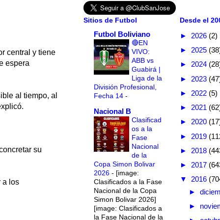
Sitios de Futbol
Desde el 200
Futbol Boliviano
►
2026
(2)
🔴EN
►
2025
(38
VIVO:
 central y tiene
ABB vs
ue espera
►
2024
(28
Guabirá |
Liga de la
►
2023
(47
División Profesional,
►
2022
(5)
le al tiempo, al
Fecha 14
-
xplicó.
►
2021
(62
Nacional B
Clasificad
►
2020
(17
os a la
►
2019
(11
Fase
Nacional
 concretar su
►
2018
(44
de la
Copa Simon Bolivar
►
2017
(64
2026
-
[image:
▼
2016
(70
Clasificados a la Fase
 a los
Nacional de la Copa
►
dicie
Simon Bolivar 2026]
►
novie
[image: Clasificados a
la Fase Nacional de la