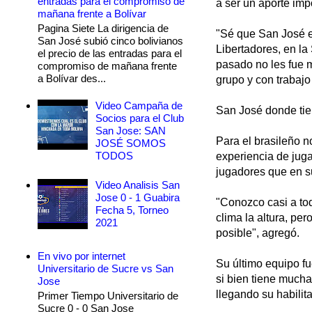
entradas para el compromiso de
a ser un aporte im
mañana frente a Bolívar
Pagina Siete La dirigencia de
"Sé que San José e
San José subió cinco bolivianos
Libertadores, en la
el precio de las entradas para el
pasado no les fue 
compromiso de mañana frente
a Bolívar des...
grupo y con trabaj
Video Campaña de
San José donde tien
Socios para el Club
San Jose: SAN
Para el brasileño n
JOSÉ SOMOS
TODOS
experiencia de jug
jugadores que en s
Video Analisis San
Jose 0 - 1 Guabira
"Conozco casi a to
Fecha 5, Torneo
clima la altura, pe
2021
posible", agregó.
En vivo por internet
Su último equipo f
Universitario de Sucre vs San
si bien tiene mucha
Jose
llegando su habilit
Primer Tiempo Universitario de
Sucre 0 - 0 San Jose