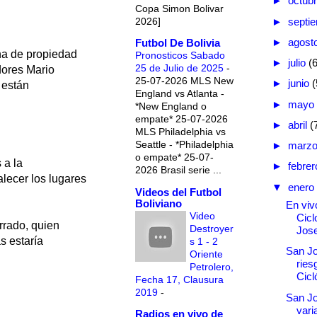
►
octub
Copa Simon Bolivar
2026]
►
septi
►
agost
Futbol De Bolivia
cha de propiedad
Pronosticos Sabado
►
julio
(
25 de Julio de 2025
-
dores Mario
25-07-2026 MLS New
►
junio
(
 están
England vs Atlanta -
►
mayo
*New England o
empate* 25-07-2026
►
abril
(
MLS Philadelphia vs
Seattle - *Philadelphia
►
marz
o empate* 25-07-
 a la
►
febre
2026 Brasil serie ...
alecer los lugares
▼
enero
Videos del Futbol
Boliviano
En vivo
Video
Cicl
rrado, quien
Destroyer
Jos
s estaría
s 1 - 2
San J
Oriente
ries
Petrolero,
Cicl
Fecha 17, Clausura
2019
-
San Jo
vari
Radios en vivo de