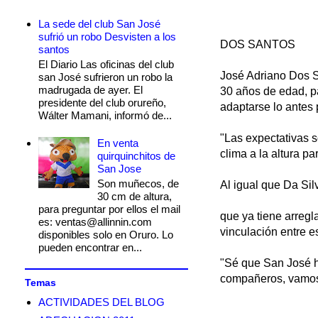
La sede del club San José
sufrió un robo Desvisten a los
DOS SANTOS
santos
El Diario Las oficinas del club
José Adriano Dos S
san José sufrieron un robo la
madrugada de ayer. El
30 años de edad, pa
presidente del club orureño,
adaptarse lo antes 
Wálter Mamani, informó de...
"Las expectativas 
En venta
clima a la altura p
quirquinchitos de
San Jose
Son muñecos, de
Al igual que Da Sil
30 cm de altura,
para preguntar por ellos el mail
que ya tiene arregl
es: ventas@allinnin.com
vinculación entre e
disponibles solo en Oruro. Lo
pueden encontrar en...
"Sé que San José h
compañeros, vamos a
Temas
ACTIVIDADES DEL BLOG