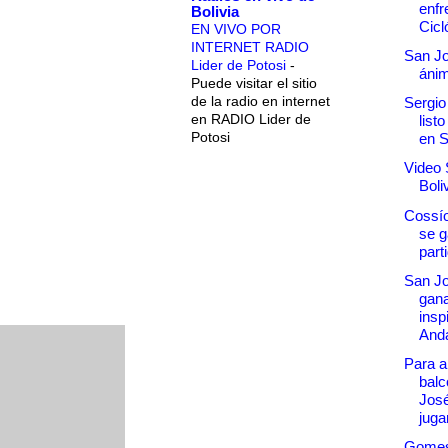
enfr
Bolivia
Cicl
EN VIVO POR
INTERNET RADIO
San Jo
Lider de Potosi
-
áni
Puede visitar el sitio
de la radio en internet
Sergio
en RADIO Lider de
list
Potosi
en 
Video 
Boli
Cossío
se g
part
San Jo
gana
insp
Anda
Para al
balc
José
jugar
Gomes