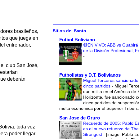
Sitios del Santo
adores brasileños,
tos que juega en
Futbol Boliviano
el entrenador,
🔴EN VIVO: ABB vs Guabirá 
de la División Profesional, 
-
del club San José,
 estarían
Futbolistas y D.T. Bolivianos
 que deberán
Miguel Terceros sancionado
cinco partidos
-
Miguel Terce
que milita en el América de 
Horizonte, fue sancionado c
cinco partidos de suspensió
multa económica por el Superior Tribun..
San Jose de Oruro
Recuerdo de 2005: Pablo E
olivia, toda vez
es el nuevo refuerzo de The
era poder llegar
Strongest
-
[image: Pablo E