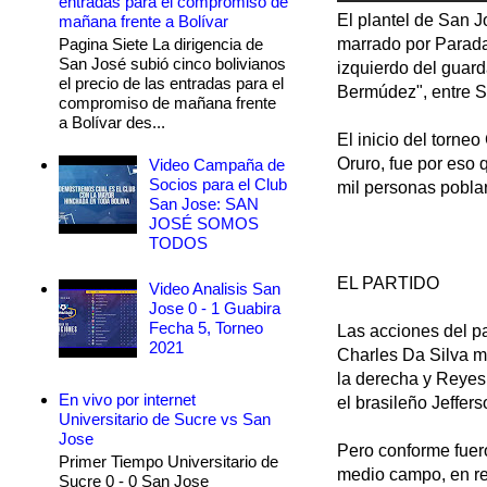
entradas para el compromiso de
El plantel de San J
mañana frente a Bolívar
Pagina Siete La dirigencia de
marrado por Parada 
San José subió cinco bolivianos
izquierdo del guard
el precio de las entradas para el
Bermúdez", entre S
compromiso de mañana frente
a Bolívar des...
El inicio del torne
Oruro, fue por eso 
Video Campaña de
Socios para el Club
mil personas poblar
San Jose: SAN
JOSÉ SOMOS
TODOS
EL PARTIDO
Video Analisis San
Jose 0 - 1 Guabira
Fecha 5, Torneo
Las acciones del p
2021
Charles Da Silva m
la derecha y Reyes
En vivo por internet
el brasileño Jeffer
Universitario de Sucre vs San
Jose
Pero conforme fuer
Primer Tiempo Universitario de
medio campo, en re
Sucre 0 - 0 San Jose