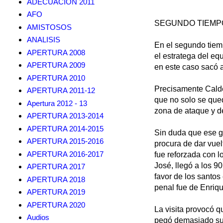
ADECUACION 2011
AFO
SEGUNDO TIEMP
AMISTOSOS
ANALISIS
En el segundo tiem
APERTURA 2008
el estratega del eq
APERTURA 2009
en este caso sacó a
APERTURA 2010
Precisamente Calde
APERTURA 2011-12
que no solo se qued
Apertura 2012 - 13
zona de ataque y de
APERTURA 2013-2014
APERTURA 2014-2015
Sin duda que ese go
APERTURA 2015-2016
procura de dar vue
APERTURA 2016-2017
fue reforzada con l
José, llegó a los 9
APERTURA 2017
favor de los santos
APERTURA 2018
penal fue de Enriq
APERTURA 2019
APERTURA 2020
La visita provocó 
Audios
pegó demasiado sua