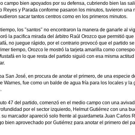
io campo bien apoyados por su defensa, cubriendo bien las sal
aso Reyes y Parada conforme pasaron los minutos, tuvieron una 
udieron sacar tantos centros como en los primeros minutos.
 tiempo, los "santos" no encontraron la manera de ganarle al v
aboró la pacifica mirada del árbitro Raúl Orozco que permitió qu
tafá, no juegue rápido, por el contrario provocó que el partido se
primer tiempo, Orozco le mostró la tarjeta amarilla como corresp
Mustafá en lo que resta del partido siguió con esa misma actitud 
ar.
 San José, en procura de anotar el primero, de una especie de
 de Warnes, fue como un balde de agua fría para los locales y la
.
nuto 47 del partido, comenzó en el medio campo con una aviv
rofundidad por el sector izquierdo, Helmut Gutiérrez con una 
a su marcador apareció solo frente al guardameta Juan Carlos R
lgo bien aprovechado por Gutiérrez para anotar el primero del pa