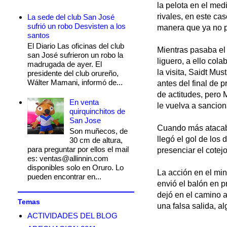
la pelota en el med
rivales, en este c
La sede del club San José
sufrió un robo Desvisten a los
manera que ya no p
santos
El Diario Las oficinas del club
Mientras pasaba el
san José sufrieron un robo la
liguero, a ello col
madrugada de ayer. El
la visita, Saidt Mus
presidente del club orureño,
Wálter Mamani, informó de...
antes del final de 
de actitudes, pero 
En venta
le vuelva a sancion
quirquinchitos de
San Jose
Cuando más atacaba
Son muñecos, de
llegó el gol de los
30 cm de altura,
para preguntar por ellos el mail
presenciar el cotejo
es: ventas@allinnin.com
disponibles solo en Oruro. Lo
La acción en el mi
pueden encontrar en...
envió el balón en p
dejó en el camino 
Temas
una falsa salida, a
ACTIVIDADES DEL BLOG