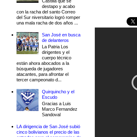
Castilla que se
destapo y acabo
con la racha del santo Correo
del Sur niversitario logró romper
una mala racha de dos años ...
San José en busca
de delanteros
La Patria Los
dirigentes y el
cuerpo técnico
están ahora abocados a la
búsqueda de jugadores
atacantes, para afrontar el
tercer campeonato d...
Quirquincho y el
Escudo
Gracias a Luis
Marco Fernandez
Sandoval
LA dirigencia de San José subió
cinco bolivianos el precio de las