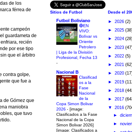
idas de los
marca férrea de
Sitios de Futbol
Desde el 200
Futbol Boliviano
►
2026
(2)
🔴EN
igente campeón
►
2025
(38
VIVO:
e el guardameta de
Bolívar vs
►
2024
(28
Oriente
 enfriara, recién
Petrolero
►
2023
(47
onde por ese tipo
| Liga de la División
sin que el árbitro
►
2022
(5)
Profesional, Fecha 13
-
►
2021
(62
Nacional B
►
2020
(17
 contra golpe,
Clasificad
 gente que fue a
►
2019
(11
os a la
Fase
►
2018
(44
Nacional
de la
►
2017
(64
ada de Gómez que
Copa Simon Bolivar
buena maniobra
▼
2016
(70
2026
-
[image:
obles, que tuvo
Clasificados a la Fase
►
dicie
Nacional de la Copa
rtido.
►
novie
Simon Bolivar 2026]
[image: Clasificados a