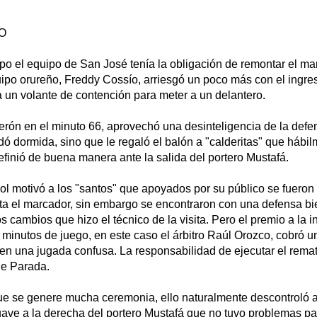
O
po el equipo de San José tenía la obligación de remontar el ma
uipo orureño, Freddy Cossío, arriesgó un poco más con el ingre
 un volante de contención para meter a un delantero.
rón en el minuto 66, aprovechó una desinteligencia de la defe
ó dormida, sino que le regaló el balón a "calderitas" que hábi
finió de buena manera ante la salida del portero Mustafá.
l motivó a los "santos" que apoyados por su público se fueron
lta el marcador, sin embargo se encontraron con una defensa bi
os cambios que hizo el técnico de la visita. Pero el premio a la 
0 minutos de juego, en este caso el árbitro Raúl Orozco, cobró u
 en una jugada confusa. La responsabilidad de ejecutar el rema
ue Parada.
que se genere mucha ceremonia, ello naturalmente descontroló 
ve a la derecha del portero Mustafá que no tuvo problemas par