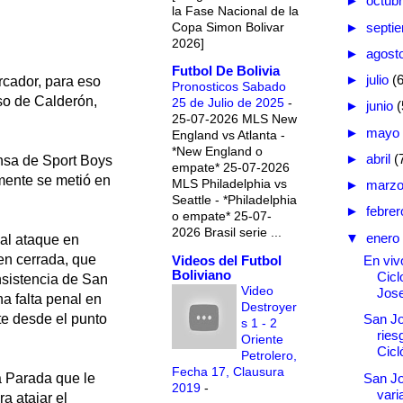
►
octub
la Fase Nacional de la
Copa Simon Bolivar
►
septi
2026]
►
agost
Futbol De Bolivia
►
julio
(
rcador, para eso
Pronosticos Sabado
so de Calderón,
25 de Julio de 2025
-
►
junio
(
25-07-2026 MLS New
►
mayo
England vs Atlanta -
*New England o
►
abril
(
nsa de Sport Boys
empate* 25-07-2026
lmente se metió en
MLS Philadelphia vs
►
marz
Seattle - *Philadelphia
►
febre
o empate* 25-07-
2026 Brasil serie ...
▼
enero
 al ataque en
en cerrada, que
Videos del Futbol
En vivo
Boliviano
Cicl
insistencia de San
Video
Jos
na falta penal en
Destroyer
te desde el punto
San J
s 1 - 2
ries
Oriente
Cicl
Petrolero,
Fecha 17, Clausura
San Jo
a Parada que le
2019
-
vari
a atajar el