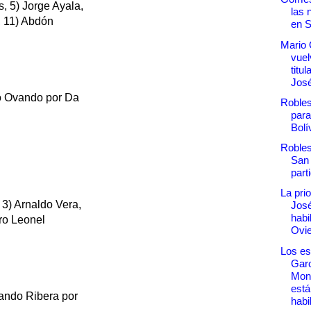
, 5) Jorge Ayala,
las 
, 11) Abdón
en 
Mario
vuel
titu
Jos
o Ovando por Da
Robles
para
Bolí
Robles
San 
part
La pri
3) Arnaldo Vera,
José
habi
ro Leonel
Ovi
Los es
Garc
Mon
está
ando Ribera por
habil