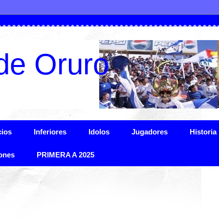
de Oruro
ios
Inferiores
Idolos
Jugadores
Historia
ones
PRIMERA A 2025