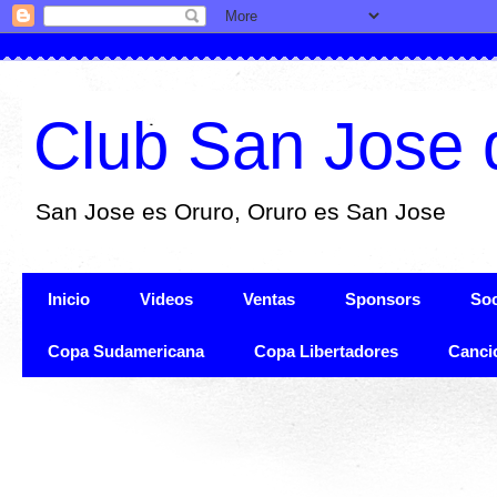
Club San Jose 
San Jose es Oruro, Oruro es San Jose
Inicio
Videos
Ventas
Sponsors
Soc
Copa Sudamericana
Copa Libertadores
Canci