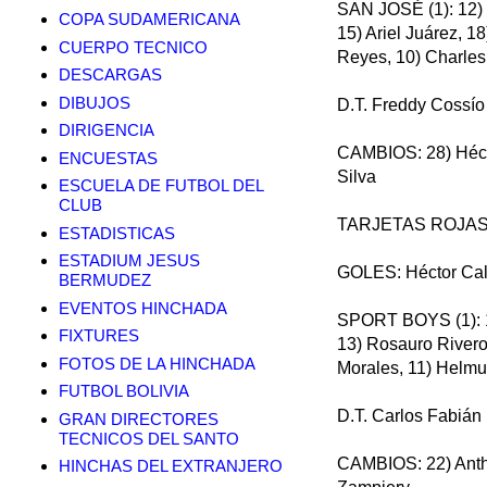
SAN JOSÉ (1): 12) 
COPA SUDAMERICANA
15) Ariel Juárez, 
CUERPO TECNICO
Reyes, 10) Charles
DESCARGAS
DIBUJOS
D.T. Freddy Cossío
DIRIGENCIA
CAMBIOS: 28) Héct
ENCUESTAS
Silva
ESCUELA DE FUTBOL DEL
CLUB
TARJETAS ROJAS:
ESTADISTICAS
ESTADIUM JESUS
GOLES: Héctor Cal
BERMUDEZ
EVENTOS HINCHADA
SPORT BOYS (1): 1)
FIXTURES
13) Rosauro Rivero
FOTOS DE LA HINCHADA
Morales, 11) Helmu
FUTBOL BOLIVIA
D.T. Carlos Fabián
GRAN DIRECTORES
TECNICOS DEL SANTO
CAMBIOS: 22) Antho
HINCHAS DEL EXTRANJERO