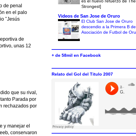
es el nuevo refuerzo de The
no de penal
Strongest]
ón en el palo
Videos de San Jose de Oruro
dio "Jesús
El Club San Jose de Oruro
descendio a la Primera B de
Asociación de Futbol de Or
deportiva de
ortivo, unas 12
+ de 58mil en Facebook
Relato del Gol del Titulo 2007
ido que su rival,
 tanto Parada por
en rechazados por
e y manejar el
Leeb, conservaron