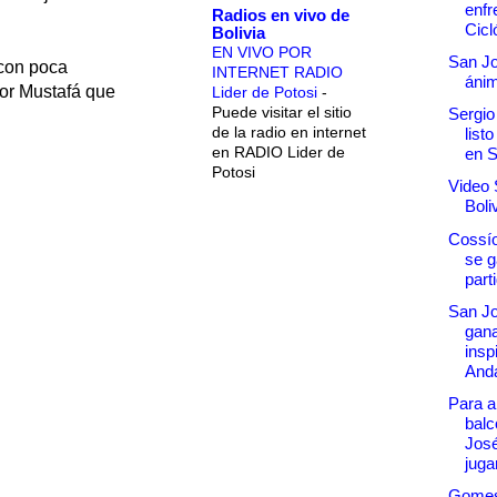
enfr
Radios en vivo de
Cicl
Bolivia
EN VIVO POR
San Jo
 con poca
INTERNET RADIO
áni
 por Mustafá que
Lider de Potosi
-
Puede visitar el sitio
Sergio
de la radio en internet
list
en RADIO Lider de
en 
Potosi
Video 
Boli
Cossío
se g
part
San Jo
gana
insp
Anda
Para al
balc
José
jugar
Gomes