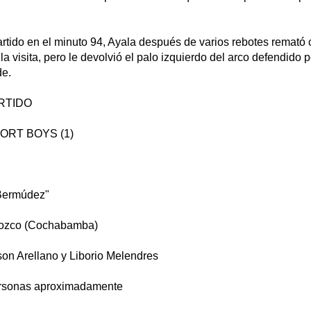
partido en el minuto 94, Ayala después de varios rebotes remató
la visita, pero le devolvió el palo izquierdo del arco defendido
de.
RTIDO
PORT BOYS (1)
Bermúdez"
ozco (Cochabamba)
n Arellano y Liborio Melendres
rsonas aproximadamente