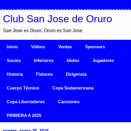
Club San Jose de Oruro
San Jose es Oruro, Oruro es San Jose
Inicio
Videos
Ventas
Sponsors
Socios
Inferiores
Idolos
Jugadores
Historia
Fixtures
Dirigencia
Cuerpo Técnico
Copa Sudamericana
Copa Libertadores
Canciones
PRIMERA A 2025
martes, enero 26, 2016