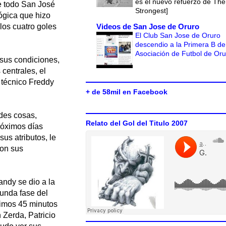
es el nuevo refuerzo de The
e todo San José
Strongest]
ógica que hizo
Videos de San Jose de Oruro
 los cuatro goles
El Club San Jose de Oruro
descendio a la Primera B de
Asociación de Futbol de Or
 sus condiciones,
centrales, el
 técnico Freddy
+ de 58mil en Facebook
ndes cosas,
Relato del Gol del Titulo 2007
próximos días
us atributos, le
con sus
andy se dio a la
gunda fase del
ltimos 45 minutos
 Zerda, Patricio