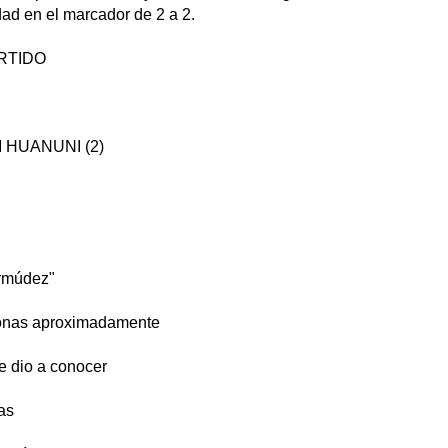
dad en el marcador de 2 a 2.
RTIDO
M HUANUNI (2)
ermúdez"
sonas aproximadamente
 dio a conocer
as