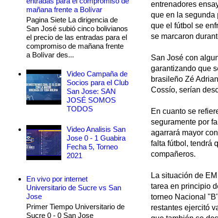
entradas para el compromiso de
entrenadores ensay
mañana frente a Bolívar
que en la segunda p
Pagina Siete La dirigencia de
que el fútbol se en
San José subió cinco bolivianos
se marcaron durant
el precio de las entradas para el
compromiso de mañana frente
a Bolívar des...
San José con algun
garantizando que s
Video Campaña de
brasileño Zé Adria
Socios para el Club
Cossío, serían desc
San Jose: SAN
JOSÉ SOMOS
TODOS
En cuanto se refier
seguramente por fal
Video Analisis San
agarrará mayor conf
Jose 0 - 1 Guabira
falta fútbol, tendr
Fecha 5, Torneo
compañeros.
2021
La situación de EM 
En vivo por internet
tarea en principio 
Universitario de Sucre vs San
Jose
torneo Nacional "B"
Primer Tiempo Universitario de
restantes ejercitó 
Sucre 0 - 0 San Jose