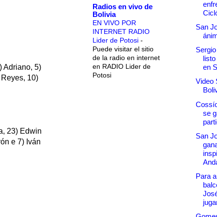
enfr
Radios en vivo de
Cicl
Bolivia
EN VIVO POR
San Jo
INTERNET RADIO
áni
Lider de Potosi
-
Puede visitar el sitio
Sergio
de la radio en internet
list
en RADIO Lider de
en 
 Adriano, 5)
Potosi
 Reyes, 10)
Video 
Boli
Cossío
se g
part
ía, 23) Edwin
San Jo
ón e 7) Iván
gana
insp
Anda
Para al
balc
José
jugar
Gomes