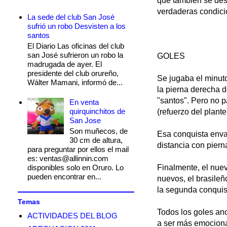
que también se des
verdaderas condici
La sede del club San José
sufrió un robo Desvisten a los
santos
El Diario Las oficinas del club
san José sufrieron un robo la
GOLES
madrugada de ayer. El
presidente del club orureño,
Se jugaba el minut
Wálter Mamani, informó de...
la pierna derecha 
"santos". Pero no 
En venta
quirquinchitos de
(refuerzo del plante
San Jose
Son muñecos, de
Esa conquista enva
30 cm de altura,
distancia con piern
para preguntar por ellos el mail
es: ventas@allinnin.com
disponibles solo en Oruro. Lo
Finalmente, el nuev
pueden encontrar en...
nuevos, el brasileñ
la segunda conquis
Temas
Todos los goles an
ACTIVIDADES DEL BLOG
a ser más emocionan