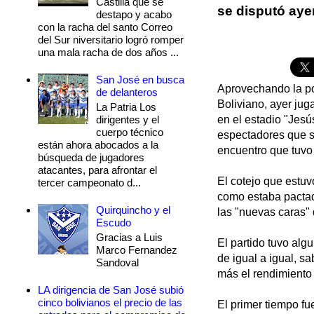
Castilla que se
se disputó aye
destapo y acabo
con la racha del santo Correo
del Sur niversitario logró romper
una mala racha de dos años ...
San José en busca
Aprovechando la po
de delanteros
Boliviano, ayer ju
La Patria Los
dirigentes y el
en el estadio "Jesú
cuerpo técnico
espectadores que s
están ahora abocados a la
encuentro que tuvo 
búsqueda de jugadores
atacantes, para afrontar el
El cotejo que estuvo
tercer campeonato d...
como estaba pactado
Quirquincho y el
las "nuevas caras"
Escudo
Gracias a Luis
El partido tuvo alg
Marco Fernandez
de igual a igual, s
Sandoval
más el rendimiento 
LA dirigencia de San José subió
cinco bolivianos el precio de las
El primer tiempo fu