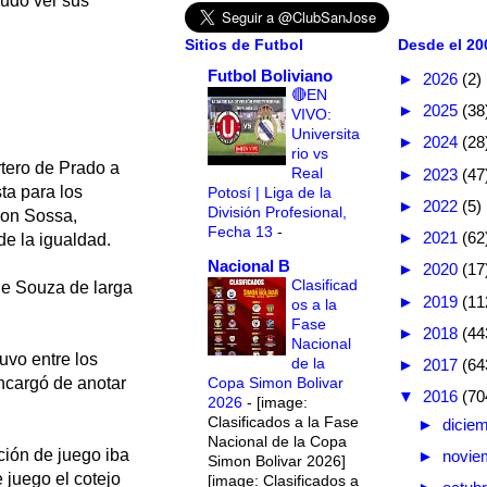
udo ver sus
Sitios de Futbol
Desde el 200
Futbol Boliviano
►
2026
(2)
🔴EN
►
2025
(38
VIVO:
Universita
►
2024
(28
rio vs
tero de Prado a
Real
►
2023
(47
ta para los
Potosí | Liga de la
►
2022
(5)
División Profesional,
son Sossa,
Fecha 13
-
►
2021
(62
 de la igualdad.
Nacional B
►
2020
(17
Clasificad
de Souza de larga
►
2019
(11
os a la
Fase
►
2018
(44
Nacional
uvo entre los
de la
►
2017
(64
Copa Simon Bolivar
encargó de anotar
▼
2016
(70
2026
-
[image:
Clasificados a la Fase
►
dicie
Nacional de la Copa
ción de juego iba
►
novie
Simon Bolivar 2026]
 juego el cotejo
[image: Clasificados a