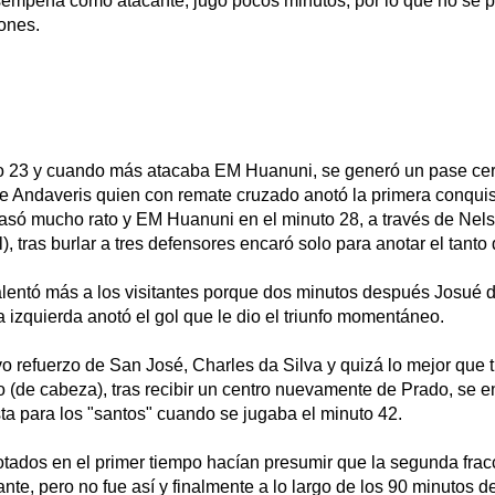
empeña como atacante, jugó pocos minutos, por lo que no se p
ones.
o 23 y cuando más atacaba EM Huanuni, se generó un pase cer
de Andaveris quien con remate cruzado anotó la primera conquis
pasó mucho rato y EM Huanuni en el minuto 28, a través de Nel
l), tras burlar a tres defensores encaró solo para anotar el tanto
lentó más a los visitantes porque dos minutos después Josué 
a izquierda anotó el gol que le dio el triunfo momentáneo.
o refuerzo de San José, Charles da Silva y quizá lo mejor que t
o (de cabeza), tras recibir un centro nuevamente de Prado, se 
ta para los "santos" cuando se jugaba el minuto 42.
otados en el primer tiempo hacían presumir que la segunda frac
te, pero no fue así y finalmente a lo largo de los 90 minutos de