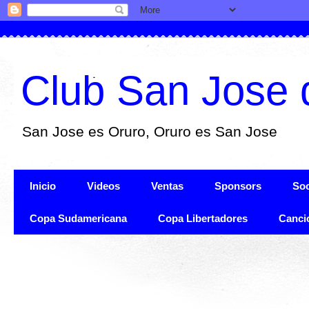
Club San Jose 
San Jose es Oruro, Oruro es San Jose
Inicio
Videos
Ventas
Sponsors
Soc
Copa Sudamericana
Copa Libertadores
Canci