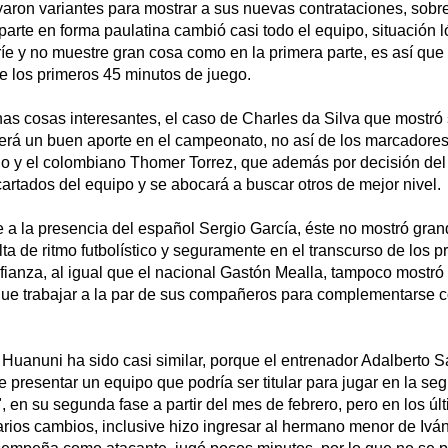
aron variantes para mostrar a sus nuevas contrataciones, sobr
arte en forma paulatina cambió casi todo el equipo, situación l
fríe y no muestre gran cosa como en la primera parte, es así que
e los primeros 45 minutos de juego.
as cosas interesantes, el caso de Charles da Silva que mostró
erá un buen aporte en el campeonato, no así de los marcadores 
no y el colombiano Thomer Torrez, que además por decisión del
artados del equipo y se abocará a buscar otros de mejor nivel.
e a la presencia del español Sergio García, éste no mostró gra
ta de ritmo futbolístico y seguramente en el transcurso de los 
ianza, al igual que el nacional Gastón Mealla, tampoco mostró s
á que trabajar a la par de sus compañeros para complementarse 
Huanuni ha sido casi similar, porque el entrenador Adalberto S
de presentar un equipo que podría ser titular para jugar en la se
, en su segunda fase a partir del mes de febrero, pero en los ú
varios cambios, inclusive hizo ingresar al hermano menor de Iván