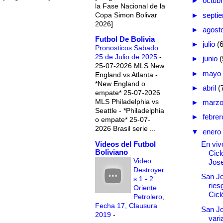
►
octub
la Fase Nacional de la
Copa Simon Bolivar
►
septi
2026]
►
agost
Futbol De Bolivia
►
julio
(
Pronosticos Sabado
25 de Julio de 2025
-
►
junio
(
25-07-2026 MLS New
►
mayo
England vs Atlanta -
*New England o
►
abril
(
empate* 25-07-2026
MLS Philadelphia vs
►
marz
Seattle - *Philadelphia
►
febre
o empate* 25-07-
2026 Brasil serie ...
▼
enero
Videos del Futbol
En vivo
Boliviano
Cicl
Video
Jos
Destroyer
San J
s 1 - 2
ries
Oriente
Cicl
Petrolero,
Fecha 17, Clausura
San Jo
2019
-
vari