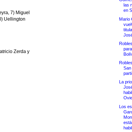
las 
en 
eyra, 7) Miguel
Mario
) Uellington
vuel
titu
Jos
Robles
para
tricio Zerda y
Bolí
Robles
San 
part
La pri
José
habi
Ovi
Los es
Garc
Mon
está
habil