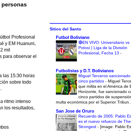
l personas
Sitios del Santo
útbol Profesional
Futbol Boliviano
🔴EN VIVO: Universitario vs
osé y EM Huanuni,
Potosí | Liga de la División
2 mil
Profesional, Fecha 13
-
s para observar el
Futbolistas y D.T. Bolivianos
 a las 15:30 horas
Miguel Terceros sancionado
cinco partidos
-
Miguel Terce
ción sobre todo
que milita en el América de 
.
Horizonte, fue sancionado c
cinco partidos de suspensió
 a ritmo intenso
multa económica por el Superior Tribun..
n los resultados,
San Jose de Oruro
Recuerdo de 2005: Pablo E
es el nuevo refuerzo de The
Strongest
-
[image: Pablo E
ambos