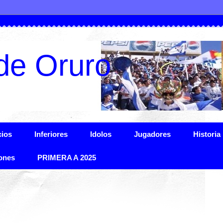
de Oruro
ios
Inferiores
Idolos
Jugadores
Historia
ones
PRIMERA A 2025